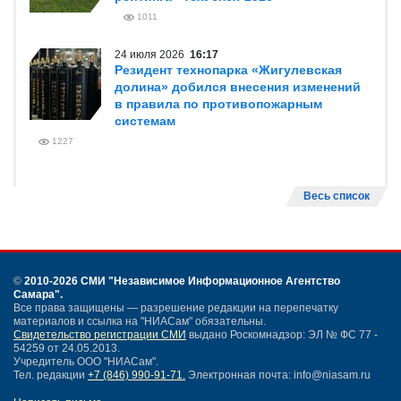
1011
24 июля 2026
16:17
Резидент технопарка «Жигулевская
долина» добился внесения изменений
в правила по противопожарным
системам
1227
Весь список
©
2010-2026 СМИ
"Независимое Информационное Агентство
Самара"
.
Все права защищены — разрешение редакции на перепечатку
материалов и ссылка на "НИАСам" обязательны.
Свидетельство регистрации СМИ
выдано Роскомнадзор: ЭЛ № ФС 77 -
54259 от 24.05.2013.
Учредитель ООО "НИАСам".
Тел. редакции
+7 (846) 990-91-71.
Электронная почта: info@niasam.ru