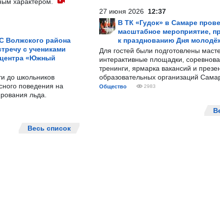
ным характером.
27 июня 2026
12:37
В ТК «Гудок» в Самаре пров
масштабное мероприятие, п
С Волжского района
к празднованию Дня молодё
тречу с учениками
Для гостей были подготовлены масте
 центра «Южный
интерактивные площадки, соревнова
тренинги, ярмарка вакансий и презе
ти до школьников
образовательных организаций Сама
сного поведения на
Общество
2983
рования льда.
В
Весь список