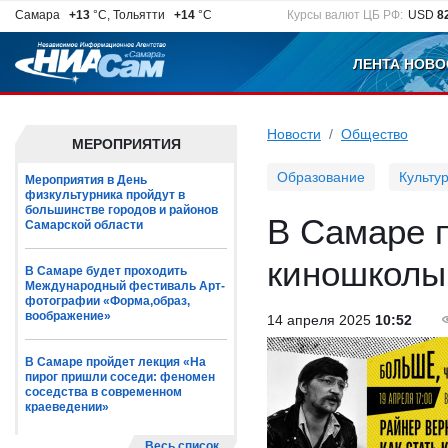
Самара
+13
°C, Тольятти
+14
°C
Курсы валют ЦБ РФ:
USD
8
ЛЕНТА НОВО
Новости
Общество
МЕРОПРИЯТИЯ
Образование
Культу
Мероприятия в День
физкультурника пройдут в
большинстве городов и районов
В Самаре 
Самарской области
киношколы
В Самаре будет проходить
Международный фестиваль Арт-
фотографии «Форма,образ,
воображение»
14 апреля 2025
10:52
В Самаре пройдет лекция «На
пирог пришли соседи: феномен
соседства в современном
краеведении»
Весь список