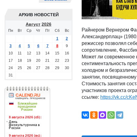
АРХИВ НОВОСТЕЙ
Август
2026
Райнером Вернером Фас
Пн
Вт
Ср
Чт
Пт
Сб
Вс
Александерплац» (1980
1
2
режиссер позволял себе
3
4
5
6
7
8
9
сопротивление, Фассбин
10
11
12
13
14
15
16
Может ли современное 
17
18
19
20
21
22
23
сентиментальность преп
24
25
26
27
28
29
30
холодном и безразлично
31
занятии, посвященному
Стоимость занятия сост
участников проекта огр
ссылке:
https://vk.cc/cK