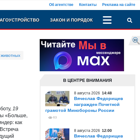
Об агентстве
Контакты
Реклама на сайте
АГОУСТРОЙСТВО
ЗАКОН И ПОРЯДОК
 животных
В ЦЕНТРЕ ВНИМАНИЯ
8 августа 2026
14:48
Вячеслав Федорищев
награжден Почетной
боту,
19
грамотой Минобороны России
лы «Больше,
63
ндер: как
 Встреча
8 августа 2026
12:00
едущий
Вячеслав Федорищев