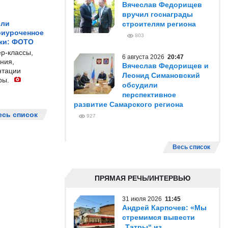
Вячеслав Федорищев
вручил госнаграды
ели
строителям региона
риуроченное
803
жи: ФОТО
р-классы,
6 августа 2026
20:47
ния,
Вячеслав Федорищев и
нтации
Леонид Симановский
ры.
обсудили
перспективное
развитие Самарского региона
есь список
927
Весь список
ПРЯМАЯ РЕЧЬ/ИНТЕРВЬЮ
31 июля 2026
11:45
Андрей Карпочев: «Мы
стремимся вывести
„Татры“ из