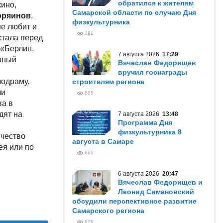
обратился к жителям
кино,
Самарской области по случаю Дня
оряинов
.
физкультурника
не любит и
191
стала перед
 «Берлин,
7 августа 2026
17:29
юный
Вячеслав Федорищев
вручил госнаграды
лодраму.
строителям региона
ли
805
ва в
дят на
7 августа 2026
13:48
Программа Дня
физкультурника 8
ичество
августа в Самаре
ея или по
665
6 августа 2026
20:47
Вячеслав Федорищев и
Леонид Симановский
обсудили перспективное развитие
Самарского региона
929