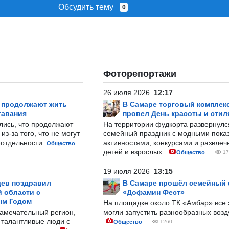
Обсудить тему
0
Фоторепортажи
26 июля 2026
12:17
р продолжают жить
В Самаре торговый комплек
тавания
провел День красоты и стил
лись, что продолжают
На территории фудкорта развернул
з-за того, что не могут
семейный праздник с модными показ
-отдельности.
активностями, конкурсами и развле
Общество
детей и взрослых.
Общество
17
19 июля 2026
13:15
ев поздравил
В Самаре прошёл семейный
 области с
«Дофамин Фест»
ым Годом
На площадке около ТК «Амбар» вс
замечательный регион,
могли запустить разнообразных воз
 талантливые люди с
Общество
1260