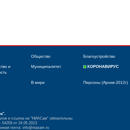
Общество
Благоустройство
тво и
Муниципалитет
КОРОНАВИРУС
сть
В мире
Персоны (Архив-2012г)
ра"
.
лов и ссылка на "НИАСам" обязательны.
54259 от 24.05.2013.
нная почта: info@niasam.ru