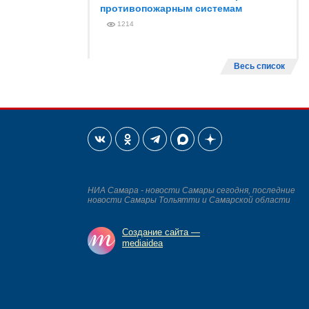
противопожарным системам
1214
Весь список
НИА Самара - новости Самары сегодня, последние
новости Самары Тольятти и Самарской области
Создание сайта —
mediaidea