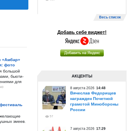
Весь список
Добавь себе виджет!
с «Амбар»
я: фото
ся большой
АКЦЕНТЫ
ами, бьюти-
чениями для
40
8 августа 2026
14:48
Вячеслав Федорищев
награжден Почетной
грамотой Минобороны
 фестиваль
России
е желающие
57
душных змеев.
7 августа 2026
17:29