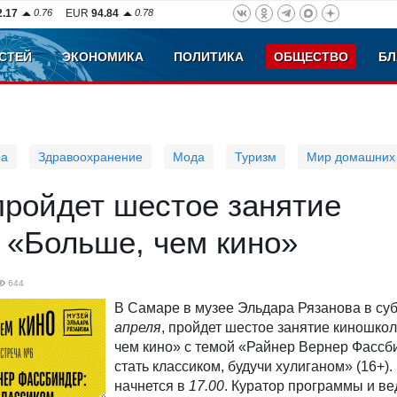
2.17
0.76
EUR
94.84
0.78
СТЕЙ
ЭКОНОМИКА
ПОЛИТИКА
ОБЩЕСТВО
БЛ
ра
Здравоохранение
Мода
Туризм
Мир домашних
пройдет шестое занятие
 «Больше, чем кино»
644
В Самаре в музее Эльдара Рязанова в
суб
апреля
, пройдет шестое занятие киношко
чем кино» с темой
«Райнер Вернер Фассби
стать классиком, будучи хулиганом» (16+).
начнется в
17.00
. Куратор программы и в