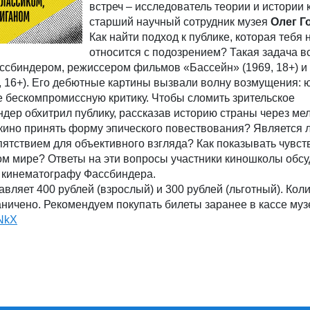
встреч – исследователь теории и истории 
старший научный сотрудник музея
Олег Г
Как найти подход к публике, которая тебя 
относится с подозрением? Такая задача в
сбиндером, режиссером фильмов «Бассейн» (1969, 18+) и
, 16+). Его дебютные картины вызвали волну возмущения: 
 бескомпромиссную критику. Чтобы сломить зрительское
дер обхитрил публику, рассказав историю страны через ме
кино принять форму эпического повествования? Является 
ятствием для объективного взгляда? Как показывать чувст
м мире? Ответы на эти вопросы участники киношколы обсу
 кинематографу Фассбиндера.
авляет 400 рублей (взрослый) и 300 рублей (льготный). Кол
аничено. Рекомендуем покупать билеты заранее в кассе муз
eNkX