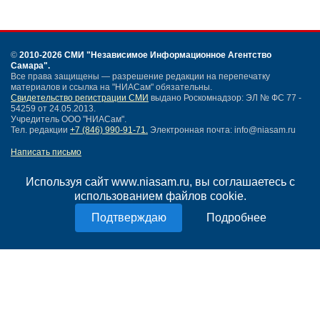
©
2010-2026 СМИ
"Независимое Информационное Агентство
Самара"
.
Все права защищены — разрешение редакции на перепечатку
материалов и ссылка на "НИАСам" обязательны.
Свидетельство регистрации СМИ
выдано Роскомнадзор: ЭЛ № ФС 77 -
54259 от 24.05.2013.
Учредитель ООО "НИАСам".
Тел. редакции
+7 (846) 990-91-71.
Электронная почта: info@niasam.ru
Написать письмо
Карта сайта
Нашли ошибку?
Используя сайт www.niasam.ru, вы соглашаетесь с
Политика конфиденциальности
использованием файлов cookie.
Согласие на обработку персональных данных
Подробнее
18+
НИА Самара - новости Самары сегодня, последние новости Самары
Тольятти и Самарской области