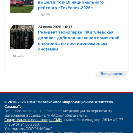
вошел в топ-10 национального
рейтинга «ТехУспех-2026»
1014
24 июля 2026
16:17
Резидент технопарка «Жигулевская
долина» добился внесения изменений
в правила по противопожарным
системам
1230
Весь список
©
2010-2026 СМИ
"Независимое Информационное Агентство
Самара"
.
Все права защищены — разрешение редакции на перепечатку
материалов и ссылка на "НИАСам" обязательны.
Свидетельство регистрации СМИ
выдано Роскомнадзор: ЭЛ № ФС 77 -
54259 от 24.05.2013.
Учредитель ООО "НИАСам".