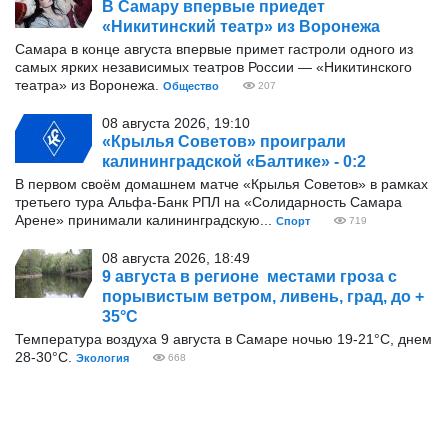
В Самару впервые приедет
«Никитинский театр» из Воронежа
Самара в конце августа впервые примет гастроли одного из
самых ярких независимых театров России — «Никитинского
театра» из Воронежа.
Общество
207
08 августа 2026, 19:10
«Крылья Советов» проиграли
калининградской «Балтике» - 0:2
В первом своём домашнем матче «Крылья Советов» в рамках
третьего тура Альфа-Банк РПЛ на «Солидарность Самара
Арене» принимали калининградскую...
Спорт
719
08 августа 2026, 18:49
9 августа в регионе местами гроза с
порывистым ветром, ливень, град, до +
35°С
Температура воздуха 9 августа в Самаре ночью 19-21°С, днем
28-30°С.
Экология
668