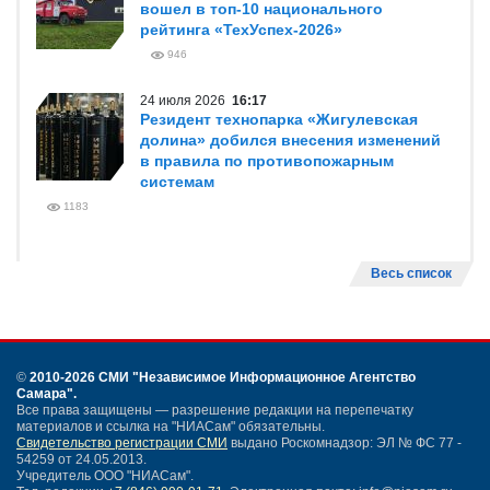
вошел в топ-10 национального
рейтинга «ТехУспех-2026»
946
24 июля 2026
16:17
Резидент технопарка «Жигулевская
долина» добился внесения изменений
в правила по противопожарным
системам
1183
Весь список
©
2010-2026 СМИ
"Независимое Информационное Агентство
Самара"
.
Все права защищены — разрешение редакции на перепечатку
материалов и ссылка на "НИАСам" обязательны.
Свидетельство регистрации СМИ
выдано Роскомнадзор: ЭЛ № ФС 77 -
54259 от 24.05.2013.
Учредитель ООО "НИАСам".