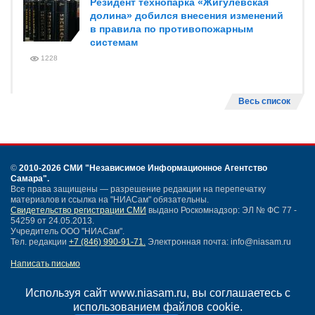
Резидент технопарка «Жигулевская
долина» добился внесения изменений
в правила по противопожарным
системам
1228
Весь список
©
2010-2026 СМИ
"Независимое Информационное Агентство
Самара"
.
Все права защищены — разрешение редакции на перепечатку
материалов и ссылка на "НИАСам" обязательны.
Свидетельство регистрации СМИ
выдано Роскомнадзор: ЭЛ № ФС 77 -
54259 от 24.05.2013.
Учредитель ООО "НИАСам".
Тел. редакции
+7 (846) 990-91-71.
Электронная почта: info@niasam.ru
Написать письмо
Карта сайта
Нашли ошибку?
Используя сайт www.niasam.ru, вы соглашаетесь с
Политика конфиденциальности
использованием файлов cookie.