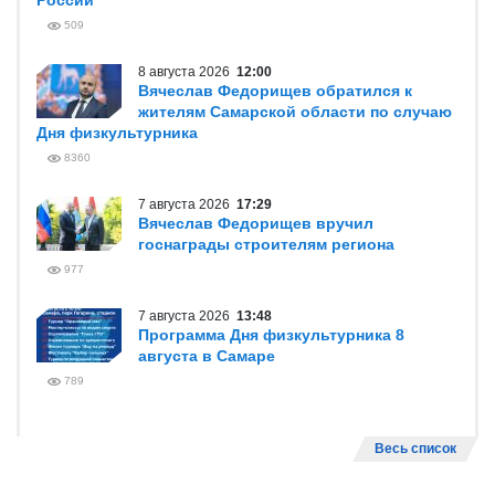
России
509
8 августа 2026
12:00
Вячеслав Федорищев обратился к
жителям Самарской области по случаю
Дня физкультурника
8360
7 августа 2026
17:29
Вячеслав Федорищев вручил
госнаграды строителям региона
977
7 августа 2026
13:48
Программа Дня физкультурника 8
августа в Самаре
789
Весь список