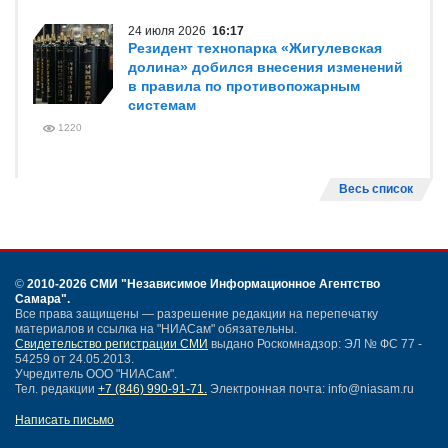
24 июля 2026
16:17
Резидент технопарка «Жигулевская
долина» добился внесения изменений
в правила по противопожарным
системам
1220
Весь список
©
2010-2026 СМИ
"Независимое Информационное Агентство
Самара"
.
Все права защищены — разрешение редакции на перепечатку
материалов и ссылка на "НИАСам" обязательны.
Свидетельство регистрации СМИ
выдано Роскомнадзор: ЭЛ № ФС 77 -
54259 от 24.05.2013.
Учредитель ООО "НИАСам".
Тел. редакции
+7 (846) 990-91-71.
Электронная почта: info@niasam.ru
Написать письмо
Карта сайта