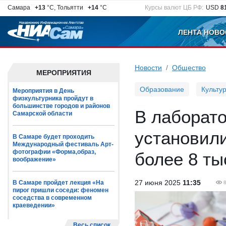
Самара
+13
°C, Тольятти
+14
°C
Курсы валют ЦБ РФ:
USD
8
ЛЕНТА НОВО
Новости
Общество
МЕРОПРИЯТИЯ
Образование
Культу
Мероприятия в День
физкультурника пройдут в
большинстве городов и районов
В лаборат
Самарской области
установил
В Самаре будет проходить
Международный фестиваль Арт-
фотографии «Форма,образ,
более 8 ты
воображение»
27 июня 2025
11:35
В Самаре пройдет лекция «На
пирог пришли соседи: феномен
соседства в современном
краеведении»
Весь список