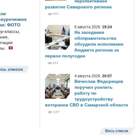
перспективное
развитие Самарского региона
ели
598
риуроченное
жи: ФОТО
6 августа 2026
19:24
р-классы,
На заседании
ния,
облправительства
нтации
обсудили исполнение
ры.
бюджета региона за
первое полугодие
661
есь список
4 августа 2026
20:07
Вячеслав Федорищев
поручил усилить
работу по
трудоустройству
ветеранов СВО в Самарской области
1167
Весь список