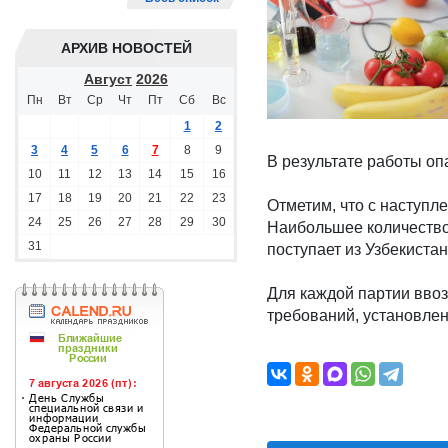
АРХИВ НОВОСТЕЙ
Август
2026
Пн
Вт
Ср
Чт
Пт
Сб
Вс
1
2
3
4
5
6
7
8
9
В результате работы о
10
11
12
13
14
15
16
17
18
19
20
21
22
23
Отметим, что с наступл
24
25
26
27
28
29
30
Наибольшее количество
31
поступает из Узбекистан
Для каждой партии вво
требований, установлен