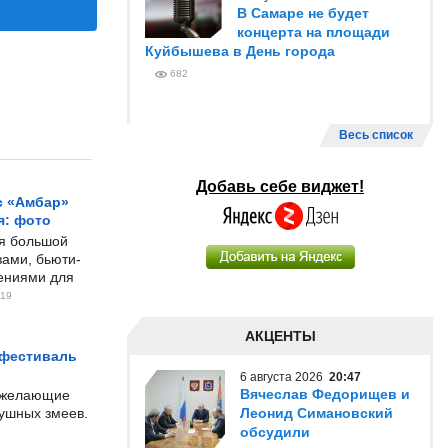
В Самаре не будет
концерта на площади
Куйбышева в День города
682
Весь список
Добавь себе виджет!
с «Амбар»
я: фото
ся большой
ами, бьюти-
чениями для
19
АКЦЕНТЫ
 фестиваль
6 августа 2026
20:47
Вячеслав Федорищев и
е желающие
душных змеев.
Леонид Симановский
обсудили