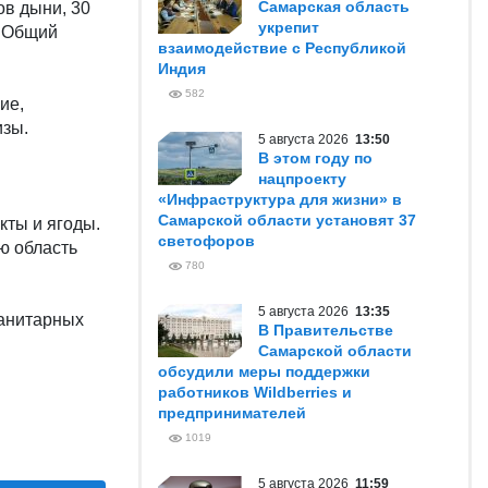
Самарская область
ов дыни, 30
укрепит
. Общий
взаимодействие с Республикой
Индия
582
ие,
изы.
5 августа 2026
13:50
В этом году по
нацпроекту
«Инфраструктура для жизни» в
Самарской области установят 37
кты и ягоды.
светофоров
ю область
780
5 августа 2026
13:35
санитарных
В Правительстве
Самарской области
обсудили меры поддержки
работников Wildberries и
предпринимателей
1019
5 августа 2026
11:59