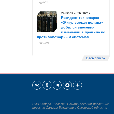
962
24 июля 2026
16:17
Резидент технопарка
«Жигулевская долина»
добился внесения
изменений в правила по
противопожарным системам
1201
Весь список
НИА Самара - новости Самары сегодня, последние
новости Самары Тольятти и Самарской области