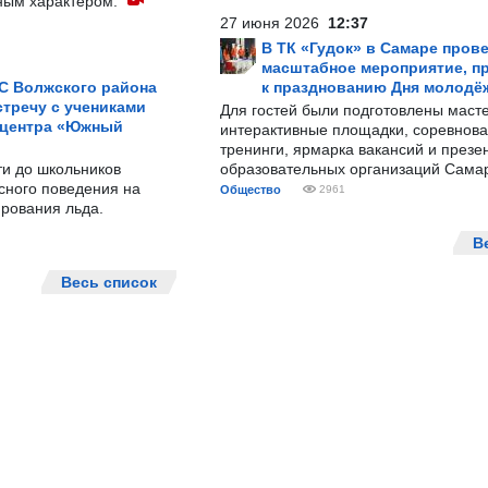
ным характером.
27 июня 2026
12:37
В ТК «Гудок» в Самаре пров
масштабное мероприятие, п
С Волжского района
к празднованию Дня молодё
тречу с учениками
Для гостей были подготовлены масте
 центра «Южный
интерактивные площадки, соревнова
тренинги, ярмарка вакансий и презе
ти до школьников
образовательных организаций Сама
сного поведения на
Общество
2961
рования льда.
В
Весь список