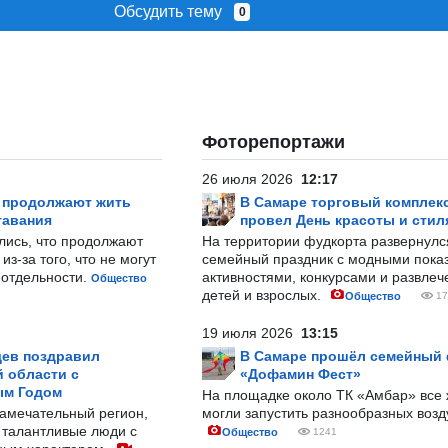
Обсудить тему
0
Фоторепортажи
26 июля 2026
12:17
р продолжают жить
В Самаре торговый комплек
тавания
провел День красоты и стил
лись, что продолжают
На территории фудкорта развернул
з-за того, что не могут
семейный праздник с модными показ
-отдельности.
активностями, конкурсами и развле
Общество
детей и взрослых.
Общество
17
19 июля 2026
13:15
ев поздравил
В Самаре прошёл семейный
 области с
«Дофамин Фест»
ым Годом
На площадке около ТК «Амбар» вс
замечательный регион,
могли запустить разнообразных воз
 талантливые люди с
Общество
1241