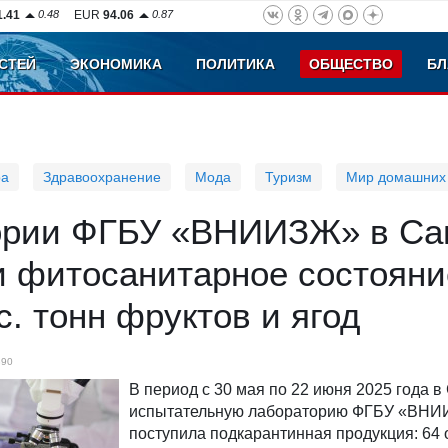
1.41
0.48
EUR
94.06
0.87
СТЕЙ
ЭКОНОМИКА
ПОЛИТИКА
ОБЩЕСТВО
БЛ
ра
Здравоохранение
Мода
Туризм
Мир домашних
ории ФГБУ «ВНИИЗЖ» в Са
и фитосанитарное состояни
с. тонн фруктов и ягод
890
В период с 30 мая по 22 июня 2025 года 
испытательную лабораторию ФГБУ «ВН
поступила подкарантинная продукция: 64 