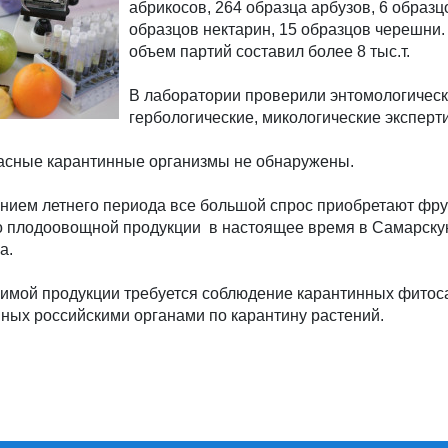
абрикосов, 264 образца арбузов, 6 образц
образцов нектарин, 15 образцов черешни
объем партий составил более 8 тыс.т.
В лаборатории проверили энтомологическ
гербологические, микологические эксперт
пасные карантинные организмы не обнаружены.
ением летнего периода все большой спрос приобретают фру
 плодоовощной продукции в настоящее время в Самарску
а.
зимой продукции требуется соблюдение карантинных фито
ных российскими органами по карантину растений.