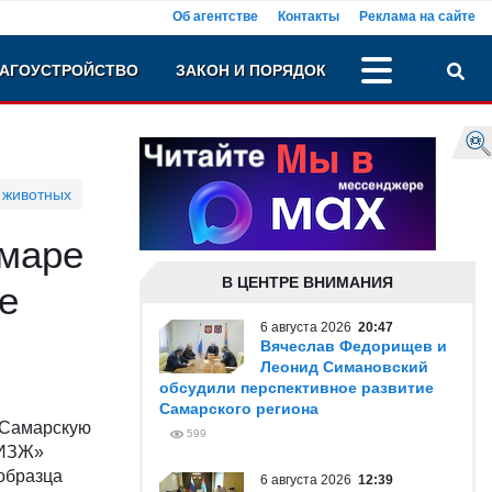
Об агентстве
Контакты
Реклама на сайте
АГОУСТРОЙСТВО
ЗАКОН И ПОРЯДОК
 животных
маре
В ЦЕНТРЕ ВНИМАНИЯ
е
6 августа 2026
20:47
Вячеслав Федорищев и
Леонид Симановский
обсудили перспективное развитие
Самарского региона
в Самарскую
599
ИИЗЖ»
образца
6 августа 2026
12:39