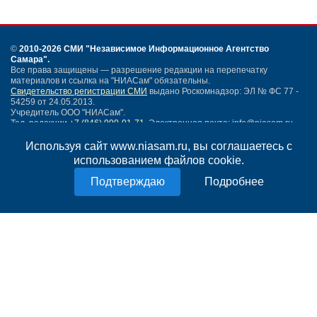
©
2010-2026 СМИ
"Независимое Информационное Агентство
Самара"
.
Все права защищены — разрешение редакции на перепечатку
материалов и ссылка на "НИАСам" обязательны.
Свидетельство регистрации СМИ
выдано Роскомнадзор: ЭЛ № ФС 77 -
54259 от 24.05.2013.
Учредитель ООО "НИАСам".
Тел. редакции
+7 (846) 990-91-71.
Электронная почта: info@niasam.ru
Написать письмо
Используя сайт www.niasam.ru, вы соглашаетесь с
Карта сайта
использованием файлов cookie.
Нашли ошибку?
Подробнее
Политика конфиденциальности
Согласие на обработку персональных данных
18+
НИА Самара - новости Самары сегодня, последние новости Самары
Тольятти и Самарской области