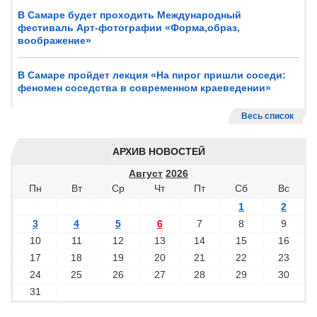
В Самаре будет проходить Международный
фестиваль Арт-фотографии «Форма,образ,
воображение»
В Самаре пройдет лекция «На пирог пришли соседи:
феномен соседства в современном краеведении»
Весь список
АРХИВ НОВОСТЕЙ
Август
2026
Пн
Вт
Ср
Чт
Пт
Сб
Вс
1
2
3
4
5
6
7
8
9
10
11
12
13
14
15
16
17
18
19
20
21
22
23
24
25
26
27
28
29
30
31