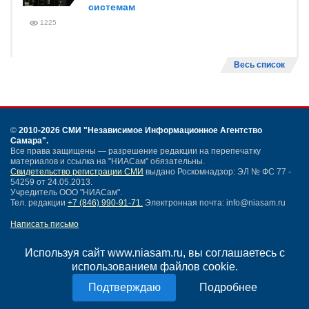
системам
1225
Весь список
©
2010-2026 СМИ
"Независимое Информационное Агентство
Самара"
.
Все права защищены — разрешение редакции на перепечатку
материалов и ссылка на "НИАСам" обязательны.
Свидетельство регистрации СМИ
выдано Роскомнадзор: ЭЛ № ФС 77 -
54259 от 24.05.2013.
Учредитель ООО "НИАСам".
Тел. редакции
+7 (846) 990-91-71.
Электронная почта: info@niasam.ru
Написать письмо
Карта сайта
Нашли ошибку?
Используя сайт www.niasam.ru, вы соглашаетесь с
Политика конфиденциальности
использованием файлов cookie.
Согласие на обработку персональных данных
Подробнее
18+