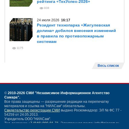
рейтинга «ТехУспех-2026»
938
24 июля 2026
16:17
Резидент технопарка «Жигулевская
долина» добился внесения изменений
в правила по противопожарным
системам
1175
Весь список
©
2010-2026 СМИ
"Независимое Информационное Агентство
Самара"
.
Все права защищены — разрешение редакции на перепечатку
материалов и ссылка на "НИАСам" обязательны.
Свидетельство регистрации СМИ
выдано Роскомнадзор: ЭЛ № ФС 77 -
54259 от 24.05.2013.
Учредитель ООО "НИАСам".
Тел. редакции
+7 (846) 990-91-71.
Электронная почта: info@niasam.ru