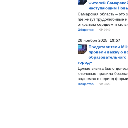
жителей Самарской
наступающим Нов
Самарская область – это 
где живут трудолюбивые и
открытым сердцем и силь
Общество
2649
28 ноября 2025
19:57
Представители МЧ
провели важную вс
образовательного
город»
Целью визита было донес
ключевые правила безопа
водоемах в период форми
Общество
2823