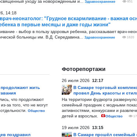
освященный уходу за новорожденным и...
Здравоохранение
851
26, 14:18
врач-неонатолог: "Грудное вскармливание - важная ос
ебенка в первые месяцы и даже годы жизни"
ливание - выбор в пользу здоровья ребенка, рассказывает врач-нео
ической больницы им. В.Д. Середавина...
Здравоохранение
1620
Фоторепортажи
26 июля 2026
12:17
р продолжают жить
В Самаре торговый комплек
тавания
провел День красоты и стил
лись, что продолжают
На территории фудкорта развернул
з-за того, что не могут
семейный праздник с модными показ
-отдельности.
активностями, конкурсами и развле
Общество
детей и взрослых.
Общество
17
19 июля 2026
13:15
ев поздравил
В Самаре прошёл семейный