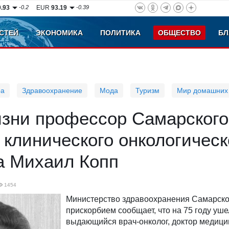
0.93
-0.2
EUR
93.19
-0.39
СТЕЙ
ЭКОНОМИКА
ПОЛИТИКА
ОБЩЕСТВО
БЛ
ра
Здравоохранение
Мода
Туризм
Мир домашних
изни профессор Самарского
 клинического онкологическ
а Михаил Копп
1454
Министерство здравоохранения Самарско
прискорбием сообщает, что на 75 году уше
выдающийся врач-онколог, доктор медицин