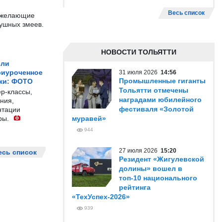
Весь список
е желающие
душных змеев.
НОВОСТИ ТОЛЬЯТТИ
ели
риуроченное
31 июля 2026
14:56
Промышленные гиганты
жи: ФОТО
Тольятти отмечены
р-классы,
наградами юбилейного
ния,
фестиваля «Золотой
нтации
ры.
муравей»
944
27 июля 2026
15:20
есь список
Резидент «Жигулевской
долины» вошел в
топ-10 национального
рейтинга
«ТехУспех-2026»
939