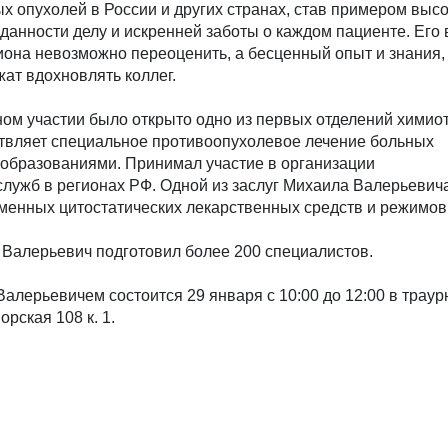
х опухолей в России и других странах, став примером выс
анности делу и искренней заботы о каждом пациенте. Его 
иона невозможно переоценить, а бесценный опыт и знания,
ат вдохновлять коллег.
ом участии было открыто одно из первых отделений химио
ствляет специальное противоопухолевое лечение больных
образованиями. Принимал участие в организации
лужб в регионах РФ. Одной из заслуг Михаила Валерьевич
менных цитостатических лекарственных средств и режимов
 Валерьевич подготовил более 200 специалистов.
лерьевичем состоится 29 января с 10:00 до 12:00 в траур
орская 108 к. 1.