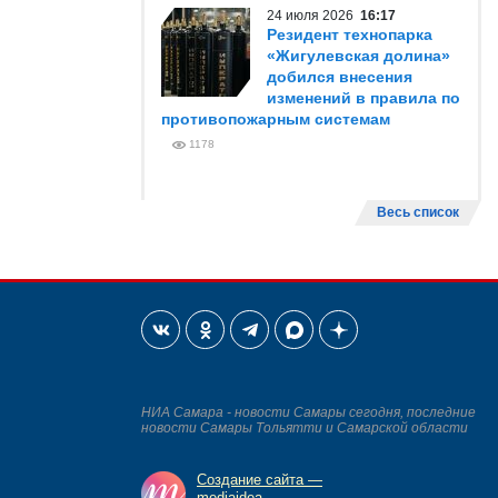
24 июля 2026
16:17
Резидент технопарка
«Жигулевская долина»
добился внесения
изменений в правила по
противопожарным системам
1178
Весь список
НИА Самара - новости Самары сегодня, последние
новости Самары Тольятти и Самарской области
Создание сайта —
mediaidea