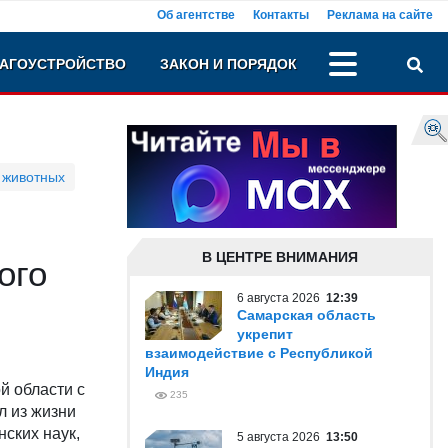
Об агентстве
Контакты
Реклама на сайте
АГОУСТРОЙСТВО
ЗАКОН И ПОРЯДОК
 животных
В ЦЕНТРЕ ВНИМАНИЯ
ого
6 августа 2026
12:39
Самарская область
укрепит
взаимодействие с Республикой
Индия
й области с
235
л из жизни
ских наук,
5 августа 2026
13:50