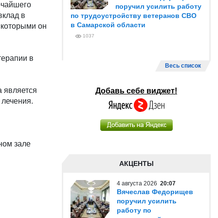
очайшего
поручил усилить работу
вклад в
по трудоустройству ветеранов СВО
в Самарской области
 которыми он
1037
терапии в
Весь список
а является
Добавь себе виджет!
 лечения.
ном зале
АКЦЕНТЫ
4 августа 2026
20:07
Вячеслав Федорищев
поручил усилить
работу по