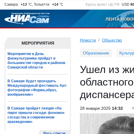
Самара
+13
°C, Тольятти
+14
°C
Курсы валют ЦБ РФ:
USD
8
ЛЕНТА НОВО
Новости
Общество
МЕРОПРИЯТИЯ
Образование
Культу
Мероприятия в День
физкультурника пройдут в
большинстве городов и районов
Ушел из ж
Самарской области
областного
В Самаре будет проходить
Международный фестиваль Арт-
фотографии «Форма,образ,
диспансер
воображение»
28 января 2025
14:32
В Самаре пройдет лекция «На
пирог пришли соседи: феномен
соседства в современном
краеведении»
Весь список