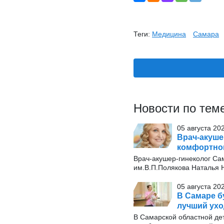
Теги:
Медицина
Самара
Новости по тем
05 августа 20
Врач-акуше
комфортног
Врач-акушер-гинеколог Сам
им.В.П.Полякова Наталья Н
05 августа 20
В Самаре б
лучший ухо
В Самарской областной де