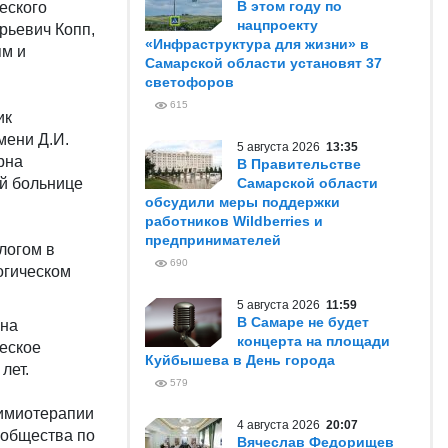
В этом году по
еского
нацпроекту
рьевич Копп,
«Инфраструктура для жизни» в
ям и
Самарской области установят 37
светофоров
615
ик
мени Д.И.
5 августа 2026
13:35
рна
В Правительстве
ой больнице
Самарской области
обсудили меры поддержки
работников Wildberries и
предпринимателей
логом в
690
огическом
5 августа 2026
11:59
В Самаре не будет
 на
концерта на площади
еское
Куйбышева в День города
лет.
579
химиотерапии
4 августа 2026
20:07
 общества по
Вячеслав Федорищев