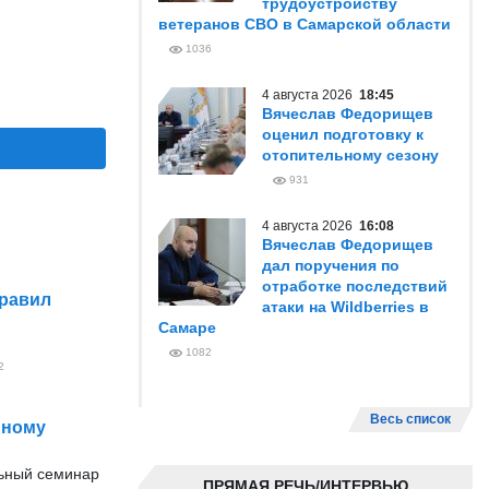
трудоустройству
ветеранов СВО в Самарской области
1036
4 августа 2026
18:45
Вячеслав Федорищев
оценил подготовку к
отопительному сезону
931
4 августа 2026
16:08
Вячеслав Федорищев
дал поручения по
отработке последствий
правил
атаки на Wildberries в
Самаре
1082
2
Весь список
нному
льный семинар
ПРЯМАЯ РЕЧЬ/ИНТЕРВЬЮ