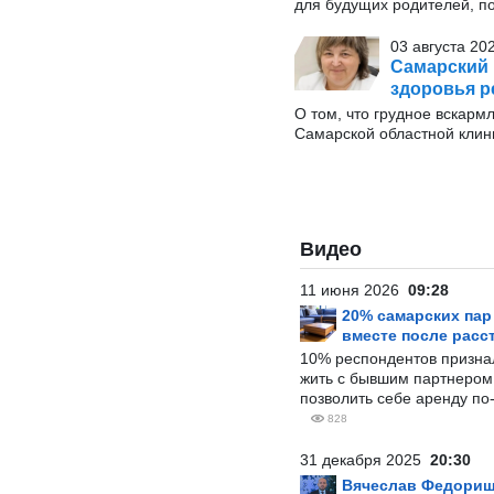
для будущих родителей, п
03 августа 20
Самарский 
здоровья р
О том, что грудное вскарм
Самарской областной клин
Видео
11 июня 2026
09:28
20% самарских па
вместе после расс
10% респондентов призна
жить с бывшим партнером и
позволить себе аренду по
828
31 декабря 2025
20:30
Вячеслав Федорищ