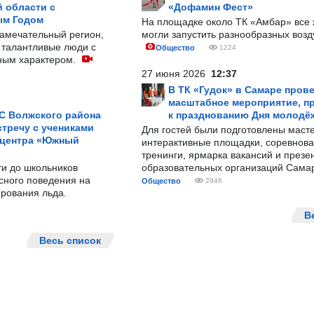
 области с
«Дофамин Фест»
ым Годом
На площадке около ТК «Амбар» вс
замечательный регион,
могли запустить разнообразных воз
 талантливые люди с
Общество
1224
ным характером.
27 июня 2026
12:37
В ТК «Гудок» в Самаре пров
масштабное мероприятие, п
С Волжского района
к празднованию Дня молодё
тречу с учениками
Для гостей были подготовлены масте
 центра «Южный
интерактивные площадки, соревнова
тренинги, ярмарка вакансий и презе
ти до школьников
образовательных организаций Сама
сного поведения на
Общество
2946
рования льда.
В
Весь список