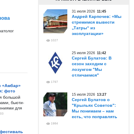
31 июля 2026
11:45
Андрей Карпочев: «Мы
нова
стремимся вывести
„Татры“ из
натолог
эксплуатации»
1027
25 июля 2026
11:42
Сергей Булатов: В
сезон заходим с
лозунгом "Мы
отличаемся"
1797
с «Амбар»
я: фото
15 июля 2026
13:27
ся большой
Сергей Булатов о
ами, бьюти-
"Крыльях Советов":
чениями для
Мы понимаем – нам
03
есть, что поправлять
1984
 фестиваль