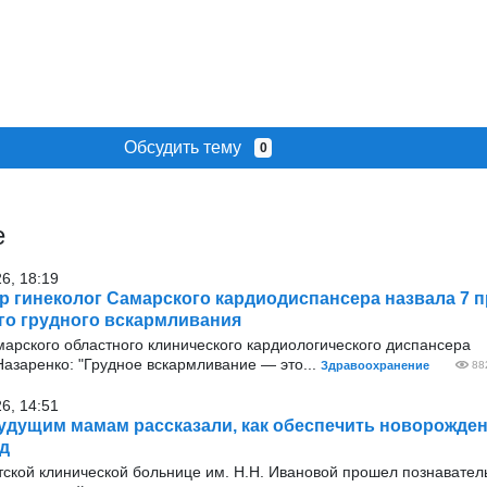
Обсудить тему
0
е
26, 18:19
р гинеколог Самарского кардиодиспансера назвала 7 
о грудного вскармливания
арского областного клинического кардиологического диспансера
азаренко: "Грудное вскармливание — это...
Здравоохранение
88
26, 14:51
удущим мамам рассказали, как обеспечить новорожде
д
тской клинической больнице им. Н.Н. Ивановой прошел познавате