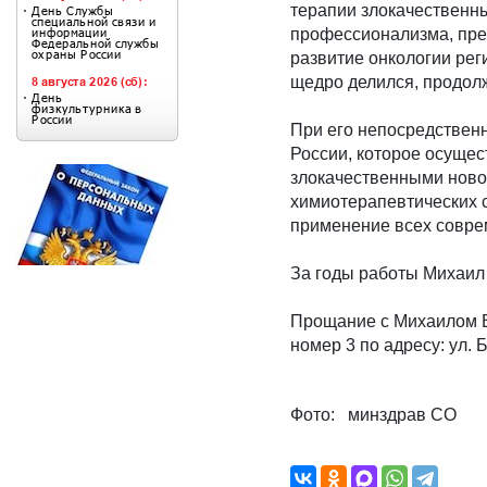
терапии злокачественны
профессионализма, пред
развитие онкологии рег
щедро делился, продолж
При его непосредственн
России, которое осуще
злокачественными ново
химиотерапевтических с
применение всех совре
За годы работы Михаил
Прощание с Михаилом Ва
номер 3 по адресу: ул. Б
Фото: минздрав СО