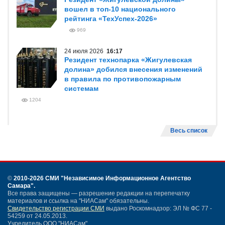
вошел в топ-10 национального
рейтинга «ТехУспех-2026»
969
24 июля 2026
16:17
Резидент технопарка «Жигулевская
долина» добился внесения изменений
в правила по противопожарным
системам
1204
Весь список
©
2010-2026 СМИ
"Независимое Информационное Агентство
Самара"
.
Все права защищены — разрешение редакции на перепечатку
материалов и ссылка на "НИАСам" обязательны.
Свидетельство регистрации СМИ
выдано Роскомнадзор: ЭЛ № ФС 77 -
54259 от 24.05.2013.
Учредитель ООО "НИАСам".