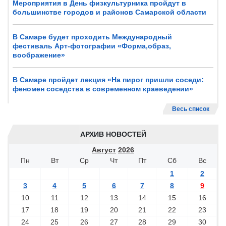
Мероприятия в День физкультурника пройдут в
большинстве городов и районов Самарской области
В Самаре будет проходить Международный
фестиваль Арт-фотографии «Форма,образ,
воображение»
В Самаре пройдет лекция «На пирог пришли соседи:
феномен соседства в современном краеведении»
Весь список
АРХИВ НОВОСТЕЙ
Август
2026
Пн
Вт
Ср
Чт
Пт
Сб
Вс
1
2
3
4
5
6
7
8
9
10
11
12
13
14
15
16
17
18
19
20
21
22
23
24
25
26
27
28
29
30