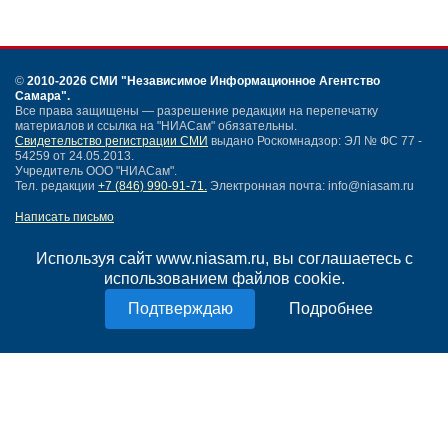
©
2010-2026 СМИ
"Независимое Информационное Агентство
Самара"
.
Все права защищены — разрешение редакции на перепечатку
материалов и ссылка на "НИАСам" обязательны.
Свидетельство регистрации СМИ
выдано Роскомнадзор: ЭЛ № ФС 77 -
54259 от 24.05.2013.
Учредитель ООО "НИАСам".
Тел. редакции
+7 (846) 990-91-71.
Электронная почта: info@niasam.ru
Написать письмо
Карта сайта
Нашли ошибку?
Используя сайт www.niasam.ru, вы соглашаетесь с
Политика конфиденциальности
использованием файлов cookie.
Согласие на обработку персональных данных
Подробнее
18+
НИА Самара - новости Самары сегодня, последние новости Самары
Тольятти и Самарской области