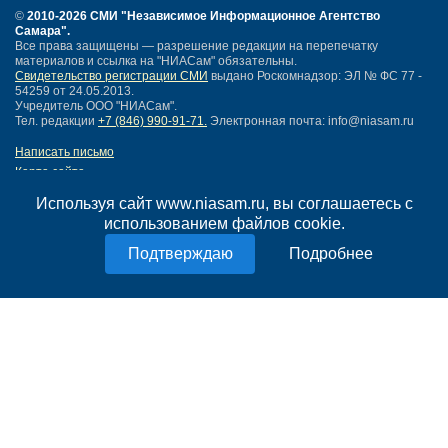
©
2010-2026 СМИ
"Независимое Информационное Агентство
Самара"
.
Все права защищены — разрешение редакции на перепечатку
материалов и ссылка на "НИАСам" обязательны.
Свидетельство регистрации СМИ
выдано Роскомнадзор: ЭЛ № ФС 77 -
54259 от 24.05.2013.
Учредитель ООО "НИАСам".
Тел. редакции
+7 (846) 990-91-71.
Электронная почта: info@niasam.ru
Написать письмо
Карта сайта
Нашли ошибку?
Используя сайт www.niasam.ru, вы соглашаетесь с
Политика конфиденциальности
использованием файлов cookie.
Согласие на обработку персональных данных
18+
Подробнее
НИА Самара - новости Самары сегодня, последние новости Самары
Тольятти и Самарской области
Создание сайта —
mediaidea