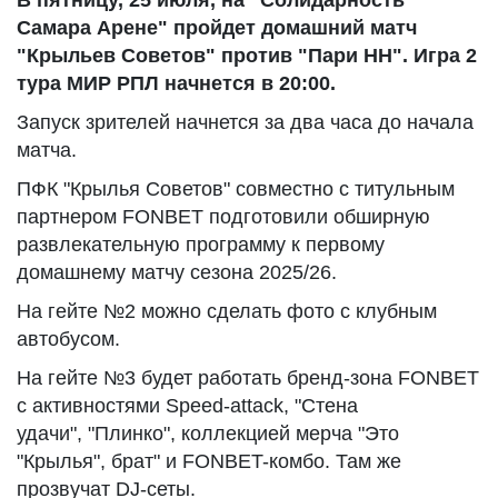
В пятницу, 25 июля, на "Солидарность
Самара Арене" пройдет домашний матч
"Крыльев Советов" против "Пари НН". Игра 2
тура МИР РПЛ начнется в 20:00.
Запуск зрителей начнется за два часа до начала
матча.
ПФК "Крылья Советов" совместно с титульным
партнером FONBET подготовили обширную
развлекательную программу к первому
домашнему матчу сезона 2025/26.
На гейте №2 можно сделать фото с клубным
автобусом.
На гейте №3 будет работать бренд-зона FONBET
с активностями Speed-attack, "Стена
удачи", "Плинко", коллекцией мерча "Это
"Крылья", брат" и FONBET-комбо. Там же
прозвучат DJ-сеты.