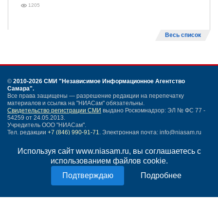
1205
Весь список
©
2010-2026 СМИ
"Независимое Информационное Агентство
Самара"
.
Все права защищены — разрешение редакции на перепечатку
материалов и ссылка на "НИАСам" обязательны.
Свидетельство регистрации СМИ
выдано Роскомнадзор: ЭЛ № ФС 77 -
54259 от 24.05.2013.
Учредитель ООО "НИАСам".
Тел. редакции
+7 (846) 990-91-71.
Электронная почта: info@niasam.ru
Написать письмо
Используя сайт www.niasam.ru, вы соглашаетесь с
Карта сайта
использованием файлов cookie.
Нашли ошибку?
Подробнее
Политика конфиденциальности
Согласие на обработку персональных данных
18+