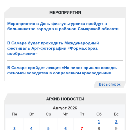
МЕРОПРИЯТИЯ
Мероприятия в День физкультурника пройдут в
большинстве городов и районов Самарской области
В Самаре будет проходить Международный
фестиваль Арт-фотографии «Форма,образ,
воображение»
В Самаре пройдет лекция «На пирог пришли соседи:
феномен соседства в современном краеведении»
Весь список
АРХИВ НОВОСТЕЙ
Август
2026
Пн
Вт
Ср
Чт
Пт
Сб
Вс
1
2
3
4
5
6
7
8
9