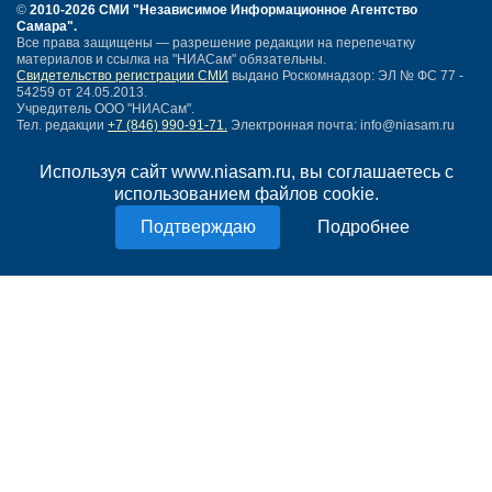
©
2010-2026 СМИ
"Независимое Информационное Агентство
Самара"
.
Все права защищены — разрешение редакции на перепечатку
материалов и ссылка на "НИАСам" обязательны.
Свидетельство регистрации СМИ
выдано Роскомнадзор: ЭЛ № ФС 77 -
54259 от 24.05.2013.
Учредитель ООО "НИАСам".
Тел. редакции
+7 (846) 990-91-71.
Электронная почта: info@niasam.ru
Написать письмо
Используя сайт www.niasam.ru, вы соглашаетесь с
Карта сайта
использованием файлов cookie.
Нашли ошибку?
Политика конфиденциальности
Подробнее
Согласие на обработку персональных данных
18+
НИА Самара - новости Самары сегодня, последние новости Самары
Тольятти и Самарской области
Создание сайта —
mediaidea