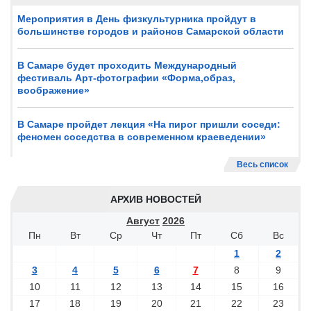
Мероприятия в День физкультурника пройдут в
большинстве городов и районов Самарской области
В Самаре будет проходить Международный
фестиваль Арт-фотографии «Форма,образ,
воображение»
В Самаре пройдет лекция «На пирог пришли соседи:
феномен соседства в современном краеведении»
Весь список
АРХИВ НОВОСТЕЙ
Август
2026
Пн
Вт
Ср
Чт
Пт
Сб
Вс
1
2
3
4
5
6
7
8
9
10
11
12
13
14
15
16
17
18
19
20
21
22
23