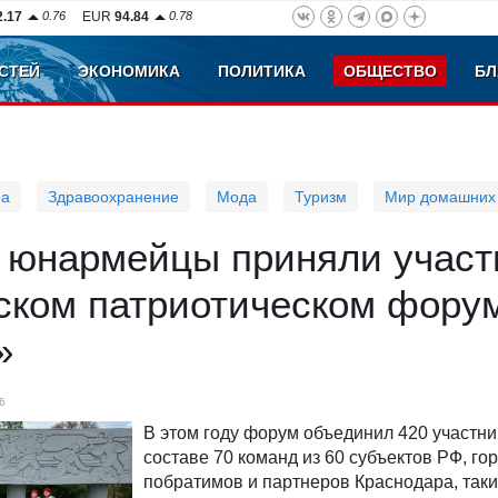
2.17
0.76
EUR
94.84
0.78
СТЕЙ
ЭКОНОМИКА
ПОЛИТИКА
ОБЩЕСТВО
БЛ
ра
Здравоохранение
Мода
Туризм
Мир домашних
 юнармейцы приняли участ
ском патриотическом фору
»
6
В этом году форум объединил 420 участни
составе 70 команд из 60 субъектов РФ, го
побратимов и партнеров Краснодара, таки