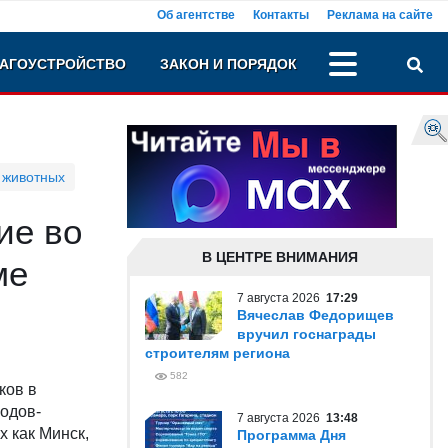
Об агентстве
Контакты
Реклама на сайте
АГОУСТРОЙСТВО
ЗАКОН И ПОРЯДОК
 животных
ие во
В ЦЕНТРЕ ВНИМАНИЯ
ме
7 августа 2026
17:29
Вячеслав Федорищев
вручил госнаграды
строителям региона
582
ков в
родов-
7 августа 2026
13:48
х как Минск,
Программа Дня