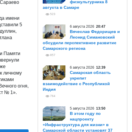
физкультурника 8
 Сараево
августа в Самаре
523
да имени
дставили 5
6 августа 2026
20:47
дуллин,
Вячеслав Федорищев и
Леонид Симановский
тлана
обсудили перспективное развитие
Самарского региона
ди Памяти
857
азвернули
кже
6 августа 2026
12:39
Самарская область
 к личному
укрепит
тиками
взаимодействие с Республикой
Вечного огня,
Индия
т № 1».
764
5 августа 2026
13:50
В этом году по
нацпроекту
«Инфраструктура для жизни» в
Самарской области установят 37