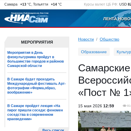
Самара
+13
°C, Тольятти
+14
°C
Курсы валют ЦБ РФ:
USD
8
ЛЕНТА НОВО
Новости
Общество
МЕРОПРИЯТИЯ
Образование
Культу
Мероприятия в День
физкультурника пройдут в
большинстве городов и районов
Самарские
Самарской области
Всероссий
В Самаре будет проходить
Международный фестиваль Арт-
фотографии «Форма,образ,
«Пост № 1
воображение»
15 мая 2026
12:59
В Самаре пройдет лекция «На
81
пирог пришли соседи: феномен
соседства в современном
краеведении»
Весь список