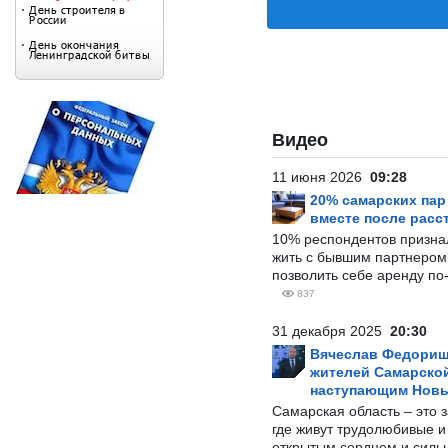
Видео
11 июня 2026
09:28
20% самарских па
вместе после расс
10% респондентов призна
жить с бывшим партнером и
позволить себе аренду по
837
31 декабря 2025
20:30
Вячеслав Федорищ
жителей Самарской
наступающим Нов
Самарская область – это 
где живут трудолюбивые и
открытым сердцем и силь