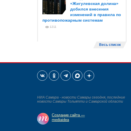
«Жигулевская долина»
добился внесения
изменений в правила по
противопожарным системам
1211
Весь список
НИА Самара - новости Самары сегодня, последние
новости Самары Тольятти и Самарской области
Создание сайта —
mediaidea