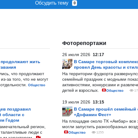
Обсудить тему
0
Фоторепортажи
26 июля 2026
12:17
р продолжают жить
В Самаре торговый комплек
тавания
провел День красоты и стил
лись, что продолжают
На территории фудкорта развернул
з-за того, что не могут
семейный праздник с модными показ
-отдельности.
активностями, конкурсами и развле
Общество
детей и взрослых.
Общество
17
19 июля 2026
13:15
ев поздравил
В Самаре прошёл семейный
 области с
«Дофамин Фест»
ым Годом
На площадке около ТК «Амбар» вс
замечательный регион,
могли запустить разнообразных воз
 талантливые люди с
Общество
1255
ным характером.