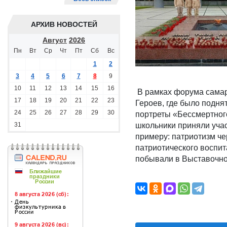
АРХИВ НОВОСТЕЙ
Август
2026
Пн
Вт
Ср
Чт
Пт
Сб
Вс
1
2
3
4
5
6
7
8
9
10
11
12
13
14
15
16
В рамках форума самар
17
18
19
20
21
22
23
Героев, где было подня
24
25
26
27
28
29
30
портреты «Бессмертного
31
школьники приняли учас
примеру: патриотизм ч
патриотического воспит
побывали в Выставочно