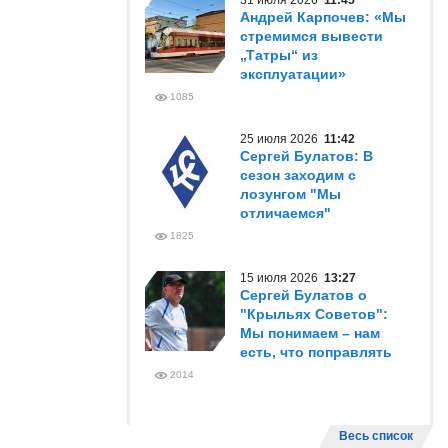
31 июля 2026
11:45
Андрей Карпочев: «Мы
стремимся вывести
„Татры“ из
эксплуатации»
1085
25 июля 2026
11:42
Сергей Булатов: В
сезон заходим с
лозунгом "Мы
отличаемся"
1825
15 июля 2026
13:27
Сергей Булатов о
"Крыльях Советов":
Мы понимаем – нам
есть, что поправлять
2014
Весь список