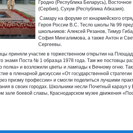
Гродно (Республика Беларусь), Восточное
(Сербия), Сухум (Республика Абхазия).
Самару на форуме от юнармейского отря
Героя России В.С. Тесло школы № 99 пре
школьников: Алексей Резанов, Тимур Гиба
София Мингалимова, а также Антон и Све
Сергеевы.
цы приняли участие в торжественном открытии на Площа
то знамя Поста № 1 образца 1978 года. Там же постовцы р
 полка» и возложили цветы и лампады к Вечному огню. Та
тие в пленарной дискуссии «От государственной стратегии
ерез призму профессии» и смогли поделиться лучшими прак
ания в своих городах. Школьники несли Почетный караул у 
м зале боевой славы, Краснодарском музее движения «Пос