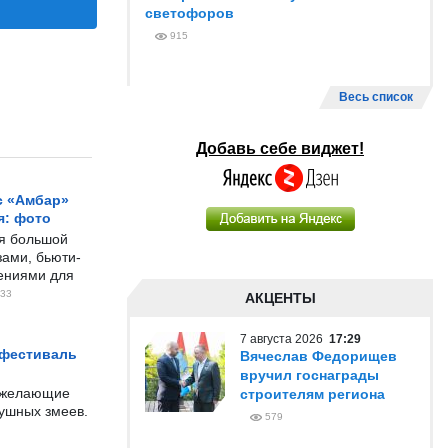
светофоров
915
Весь список
Добавь себе виджет!
с «Амбар»
я: фото
ся большой
ами, бьюти-
чениями для
33
АКЦЕНТЫ
7 августа 2026
17:29
 фестиваль
Вячеслав Федорищев
вручил госнаграды
е желающие
строителям региона
душных змеев.
579