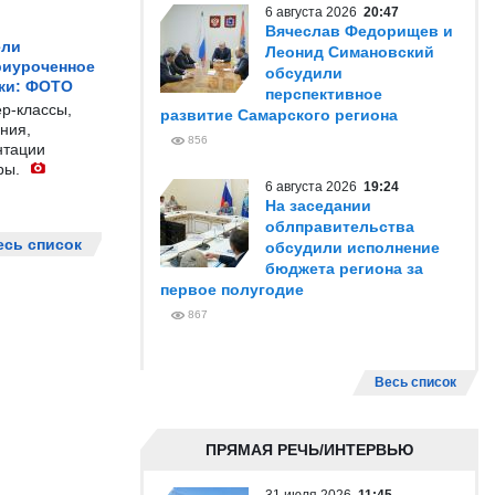
6 августа 2026
20:47
Вячеслав Федорищев и
ели
Леонид Симановский
риуроченное
обсудили
жи: ФОТО
перспективное
р-классы,
развитие Самарского региона
ния,
856
нтации
ры.
6 августа 2026
19:24
На заседании
облправительства
есь список
обсудили исполнение
бюджета региона за
первое полугодие
867
Весь список
ПРЯМАЯ РЕЧЬ/ИНТЕРВЬЮ