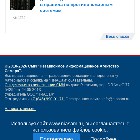
в правила по противопожарным
системам
1215
Весь список
©
2010-2026 СМИ
"Независимое Информационное Агентство
Самара"
.
Все права защищены — разрешение редакции на перепечатку
материалов и ссылка на "НИАСам" обязательны.
Свидетельство регистрации СМИ
выдано Роскомнадзор: ЭЛ № ФС 77 -
54259 от 24.05.2013.
Учредитель ООО "НИАСам".
Тел. редакции
+7 (846) 990-91-71.
Электронная почта: info@niasam.ru
Написать письмо
Карта сайта
Нашли ошибку?
Используя сайт www.niasam.ru, вы соглашаетесь с
Политика конфиденциальности
использованием файлов cookie.
Согласие на обработку персональных данных
Подробнее