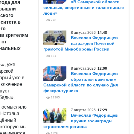
«В Самарской области
года для
сильные, спортивные и талантливые
 вышли
люди»
рского
778
ситета в
ого
8 августа 2026
14:48
ив зрителям
Вячеслав Федорищев
 от
награжден Почетной
инальных
грамотой Минобороны России
881
ь», уже
8 августа 2026
12:00
арской
Вячеслав Федорищев
торый уже в
обратился к жителям
 включение
Самарской области по случаю Дня
вует
физкультурника
беды».
12305
и осмысляло
7 августа 2026
17:29
 Наталья
Вячеслав Федорищев
ящённый
вручил госнаграды
, которую мы
строителям региона
 начинается
1129