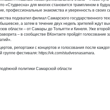
 что «Студвесна» для многих становится трамплином в буду
е, профессиональные знакомства и уверенность в своих с
чества подхватил филиал Самарского государственного тех
бышевске, а затем в течение двух недель зрителей ждут в
узов области – от Самары до Тольятти и Кинеля. Уже второй
фаворита – в сообществе ВКонтакте пройдёт голосование 
атий».
ертов, репортажи с концертов и голосования после каждог
 группе фестиваля: https://vk.com/studvesnasamara.
лодёжной политики Самарской области