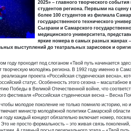
2025» – главного творческого события 
студентов региона. Первыми на сцену
более 100 студентов из филиала Сама
государственного технического универ
Сызрани и Самарского государственн
медицинского университета, представ
яркие номера в самых разных жанрах –
льных выступлений до театральных зарисовок и ориг
том году проходит под слоганом «Твой путь начинается здес
т творческую молодёжь региона. В 1992 году именно в Сам
 реализации проекта «Российская студенческая весна», ко
оссийский статус. Особенность этого сезона – масштабное
тию Победы в Великой Отечественной войне, что соответст
ого фестиваля «Российская студенческая весна – Весна По
 чтобы молодое поколение не только помнило историю, но 
 отмечает министр молодёжной политики Самарской области
ом году каждый концерт обязательно включает номер, посв
 Это не просто формальность – это живая связь поколений
ентами. А главный посыл регионального этапа – «Твой путь