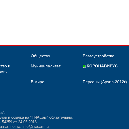
Общество
Благоустройство
тво и
Муниципалитет
КОРОНАВИРУС
сть
В мире
Персоны (Архив-2012г)
ра"
.
лов и ссылка на "НИАСам" обязательны.
54259 от 24.05.2013.
нная почта: info@niasam.ru