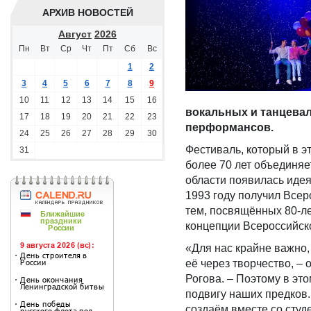
АРХИВ НОВОСТЕЙ
Август
2026
Пн
Вт
Ср
Чт
Пт
Сб
Вс
1
2
3
4
5
6
7
8
9
10
11
12
13
14
15
16
вокальных и танцева
17
18
19
20
21
22
23
перформансов.
24
25
26
27
28
29
30
Фестиваль, который в э
31
более 70 лет объединяе
области появилась идея
1993 году получил Всер
тем, посвящённых 80-ле
концепции Всероссийск
«Для нас крайне важно,
её через творчество, –
Рогова. – Поэтому в эт
подвигу наших предков.
создаём вместе со студ