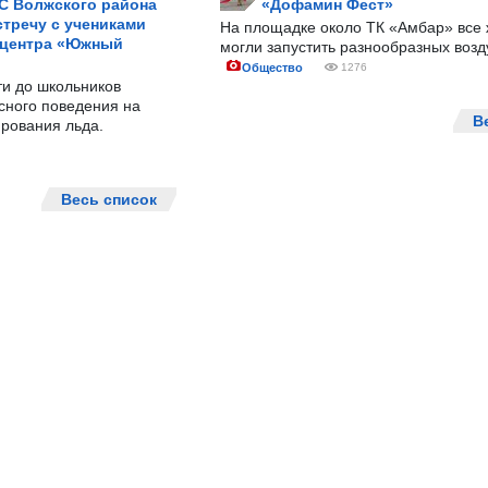
С Волжского района
«Дофамин Фест»
тречу с учениками
На площадке около ТК «Амбар» вс
 центра «Южный
могли запустить разнообразных воз
Общество
1276
ти до школьников
сного поведения на
В
рования льда.
Весь список