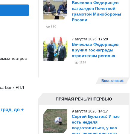
Вячеслав Федорищев
награжден Почетной
грамотой Минобороны
России
880
7 августа 2026
17:29
Вячеслав Федорищев
вручил госнаграды
строителям региона
симых театров
1129
Весь список
фа-Банк РПЛ
ПРЯМАЯ РЕЧЬ/ИНТЕРВЬЮ
град, до +
9 августа 2026
14:17
Сергей Булатов: У нас
есть неделя
подготовиться, у нас
есть неделя для того,