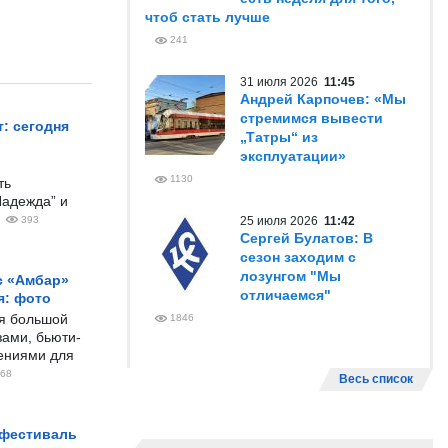
чтоб стать лучше
241
31 июля 2026
11:45
Андрей Карпочев: «Мы
стремимся вывести
: сегодня
„Татры“ из
эксплуатации»
1130
ть
Надежда” и
393
25 июля 2026
11:42
Сергей Булатов: В
сезон заходим с
лозунгом "Мы
с «Амбар»
отличаемся"
я: фото
ся большой
1846
ами, бьюти-
чениями для
68
Весь список
 фестиваль