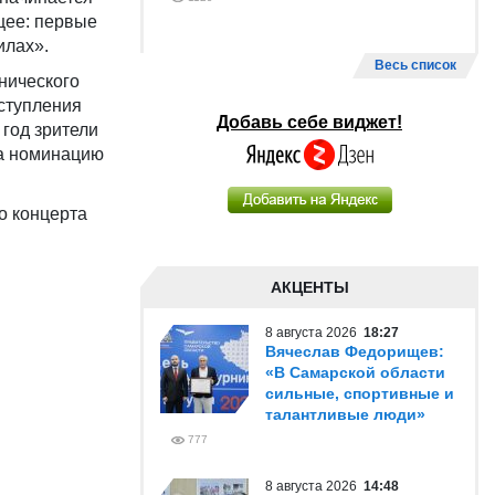
щее: первые
илах».
Весь список
нического
ыступления
Добавь себе виджет!
 год зрители
за номинацию
о концерта
АКЦЕНТЫ
8 августа 2026
18:27
Вячеслав Федорищев:
«В Самарской области
сильные, спортивные и
талантливые люди»
777
8 августа 2026
14:48