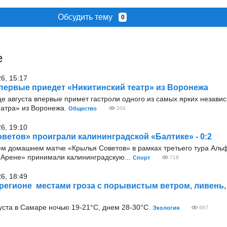
Обсудить тему
0
е
26, 15:17
первые приедет «Никитинский театр» из Воронежа
е августа впервые примет гастроли одного из самых ярких незави
еатра» из Воронежа.
Общество
204
26, 19:10
ветов» проиграли калининградской «Балтике» - 0:2
ём домашнем матче «Крылья Советов» в рамках третьего тура Аль
Арене» принимали калининградскую...
Спорт
718
26, 18:49
 регионе местами гроза с порывистым ветром, ливень, 
уста в Самаре ночью 19-21°С, днем 28-30°С.
Экология
667