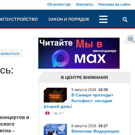
Об агентстве
Контакты
Реклама на сайте
АГОУСТРОЙСТВО
ЗАКОН И ПОРЯДОК
 животных
сь:
В ЦЕНТРЕ ВНИМАНИЯ
9 августа 2026
10:39
В Самаре проходит
Котофест: сегодня
второй день!
397
 концертов в
еского
8 августа 2026
18:27
есна –
Вячеслав Федорищев: