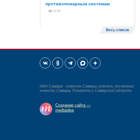
противопожарным системам
1230
Весь список
НИА Самара - новости Самары сегодня, последние
новости Самары Тольятти и Самарской области
Создание сайта —
mediaidea