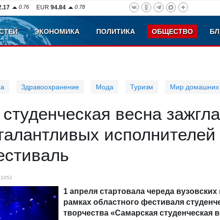
2.17
0.76
EUR
94.84
0.78
СТЕЙ
ЭКОНОМИКА
ПОЛИТИКА
ОБЩЕСТВО
БЛ
ра
Здравоохранение
Мода
Туризм
Мир домашних
студенческая весна зажгла
 талантливых исполнителей
естиваль
1052
1 апреля стартовала череда вузовских
рамках областного фестиваля студенч
творчества «Самарская студенческая в