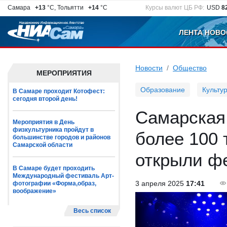
Самара
+13
°C, Тольятти
+14
°C
Курсы валют ЦБ РФ:
USD
8
ЛЕНТА НОВО
Новости
Общество
МЕРОПРИЯТИЯ
Образование
Культу
В Самаре проходит Котофест:
сегодня второй день!
Самарская 
Мероприятия в День
физкультурника пройдут в
более 100
большинстве городов и районов
Самарской области
открыли ф
В Самаре будет проходить
Международный фестиваль Арт-
3 апреля 2025
17:41
фотографии «Форма,образ,
воображение»
Весь список