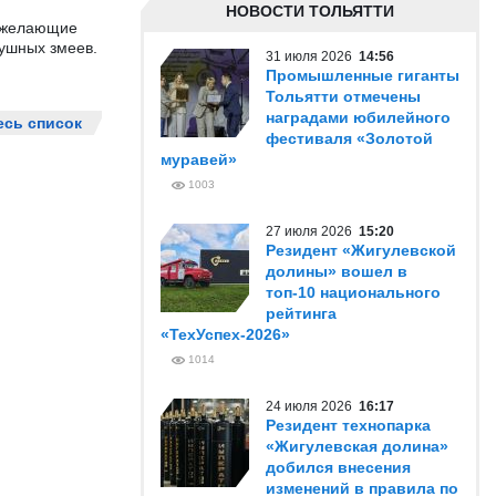
НОВОСТИ ТОЛЬЯТТИ
е желающие
душных змеев.
31 июля 2026
14:56
Промышленные гиганты
Тольятти отмечены
наградами юбилейного
есь список
фестиваля «Золотой
муравей»
1003
27 июля 2026
15:20
Резидент «Жигулевской
долины» вошел в
топ-10 национального
рейтинга
«ТехУспех-2026»
1014
24 июля 2026
16:17
Резидент технопарка
«Жигулевская долина»
добился внесения
изменений в правила по