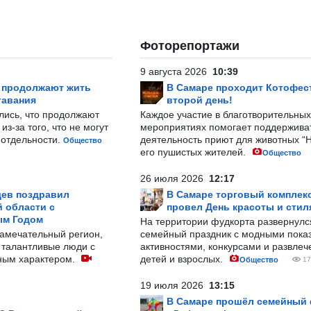
Фоторепортажи
9 августа 2026
10:39
р продолжают жить
В Самаре проходит Котофест
тавания
второй день!
лись, что продолжают
Каждое участие в благотворительных
з-за того, что не могут
мероприятиях помогает поддержива
-отдельности.
деятельность приют для животных “
Общество
его пушистых жителей.
Общество
26 июля 2026
12:17
ев поздравил
В Самаре торговый комплек
 области с
провел День красоты и стил
ым Годом
На территории фудкорта развернул
замечательный регион,
семейный праздник с модными показ
 талантливые люди с
активностями, конкурсами и развле
ным характером.
детей и взрослых.
Общество
17
19 июля 2026
13:15
В Самаре прошёл семейный