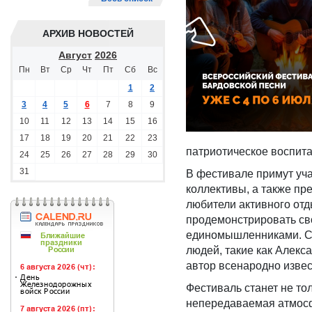
АРХИВ НОВОСТЕЙ
Август
2026
Пн
Вт
Ср
Чт
Пт
Сб
Вс
1
2
3
4
5
6
7
8
9
10
11
12
13
14
15
16
17
18
19
20
21
22
23
патриотическое воспит
24
25
26
27
28
29
30
31
В фестивале примут уча
коллективы, а также п
любители активного отд
продемонстрировать сво
единомышленниками. Ср
людей, такие как Алекс
автор всенародно извес
Фестиваль станет не тол
непередаваемая атмосф