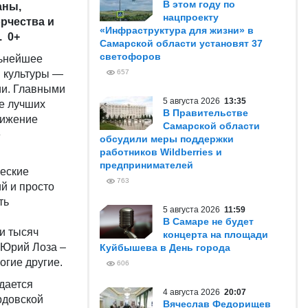
В этом году по
аны,
нацпроекту
рчества и
«Инфраструктура для жизни» в
. 0+
Самарской области установят 37
светофоров
льнейшее
й культуры —
657
ии. Главными
5 августа 2026
13:35
е лучших
В Правительстве
вижение
Самарской области
е
обсудили меры поддержки
работников Wildberries и
предпринимателей
ческие
763
й и просто
ть
5 августа 2026
11:59
В Самаре не будет
и тысяч
концерта на площади
 Юрий Лоза –
Куйбышева в День города
огие другие.
606
здается
4 августа 2026
20:07
рдовской
Вячеслав Федорищев