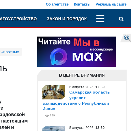
Об агентстве
Контакты
Реклама на сайте
АГОУСТРОЙСТВО
ЗАКОН И ПОРЯДОК
 животных
ль
В ЦЕНТРЕ ВНИМАНИЯ
6 августа 2026
12:39
Самарская область
укрепит
у
взаимодействие с Республикой
ти
Индия
бардовской
339
т настоящим
елей и
5 августа 2026
13:50