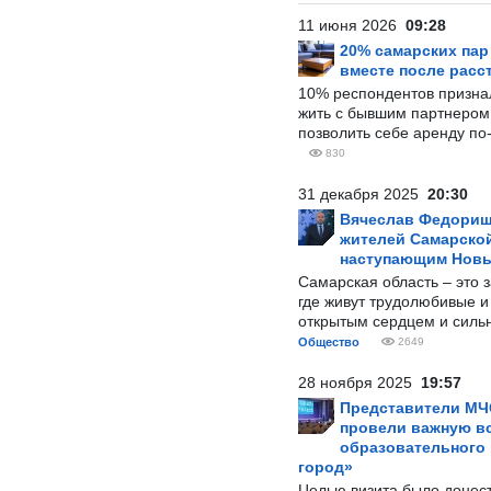
11 июня 2026
09:28
20% самарских па
вместе после расс
10% респондентов призна
жить с бывшим партнером и
позволить себе аренду по
830
31 декабря 2025
20:30
Вячеслав Федорищ
жителей Самарской
наступающим Нов
Самарская область – это 
где живут трудолюбивые и
открытым сердцем и силь
Общество
2649
28 ноября 2025
19:57
Представители МЧ
провели важную вс
образовательного
город»
Целью визита было донес