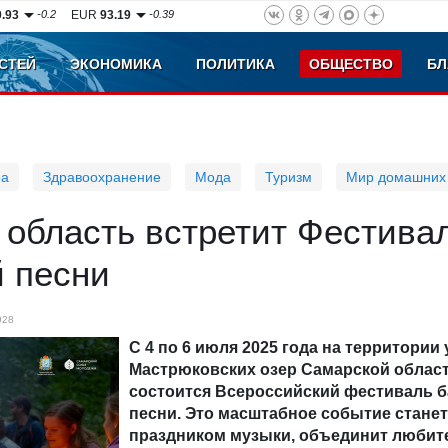
0.93
-0.2
EUR
93.19
-0.39
СТЕЙ
ЭКОНОМИКА
ПОЛИТИКА
ОБЩЕСТВО
БЛ
ра
Здравоохранение
Мода
Туризм
Мир домашних
 область встретит Фестива
й песни
928
С 4 по 6 июля 2025 года на территории 
Мастрюковских озер Самарской облас
состоится Всероссийский фестиваль 
песни. Это масштабное событие стане
праздником музыки, объединит любит