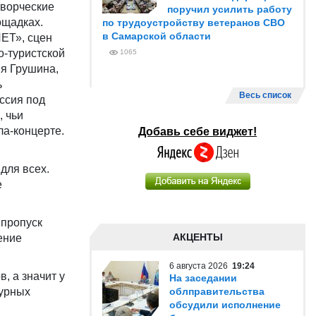
творческие
поручил усилить работу
ощадках.
по трудоустройству ветеранов СВО
в Самарской области
ЕТ», сцен
о-туристской
1065
ия Грушина,
ь
Весь список
иссия под
 чьи
а-концерте.
Добавь себе виджет!
для всех.
е
 пропуск
АКЦЕНТЫ
ение
6 августа 2026
19:24
, а значит у
На заседании
турных
облправительства
обсудили исполнение