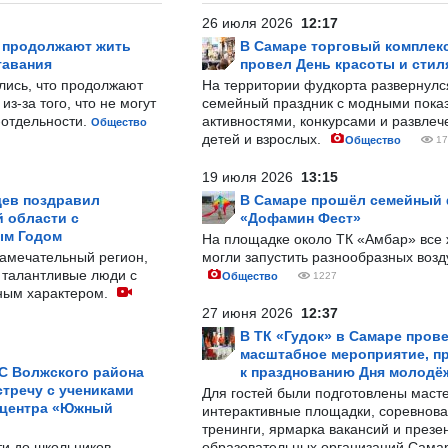
26 июля 2026
12:17
р продолжают жить
В Самаре торговый комплек
тавания
провел День красоты и стил
лись, что продолжают
На территории фудкорта развернул
з-за того, что не могут
семейный праздник с модными показ
-отдельности.
активностями, конкурсами и развле
Общество
детей и взрослых.
Общество
17
19 июля 2026
13:15
ев поздравил
В Самаре прошёл семейный
 области с
«Дофамин Фест»
ым Годом
На площадке около ТК «Амбар» вс
замечательный регион,
могли запустить разнообразных воз
 талантливые люди с
Общество
1227
ным характером.
27 июня 2026
12:37
В ТК «Гудок» в Самаре пров
масштабное мероприятие, п
С Волжского района
к празднованию Дня молодё
тречу с учениками
Для гостей были подготовлены масте
 центра «Южный
интерактивные площадки, соревнова
тренинги, ярмарка вакансий и презе
ти до школьников
образовательных организаций Сама