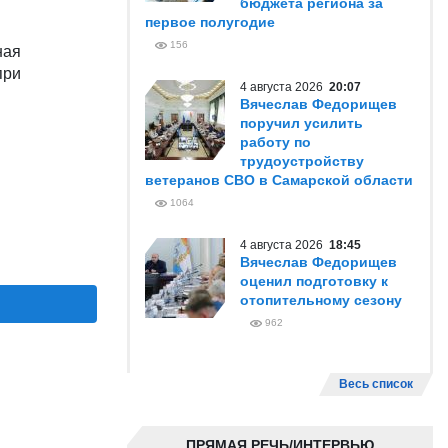
бюджета региона за
первое полугодие
156
ная
при
4 августа 2026
20:07
Вячеслав Федорищев
поручил усилить
работу по
трудоустройству
ветеранов СВО в Самарской области
1064
4 августа 2026
18:45
Вячеслав Федорищев
оценил подготовку к
отопительному сезону
962
Весь список
ПРЯМАЯ РЕЧЬ/ИНТЕРВЬЮ