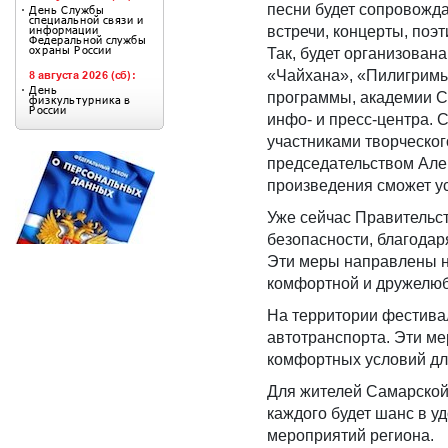
песни будет сопровожд
встречи, концерты, поэ
Так, будет организова
«Чайхана», «Пилигримы»
программы, академии С
инфо- и пресс-центра. 
участниками творческог
председательством Але
произведения сможет у
Уже сейчас Правительс
безопасности, благодар
Эти меры направлены на
комфортной и дружелюб
На территории фестивал
автотранспорта. Эти м
комфортных условий дл
Для жителей Самарской 
каждого будет шанс в у
мероприятий региона.