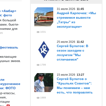
31 июля 2026
11:45
с «Амбар»
Андрей Карпочев: «Мы
я: фото
стремимся вывести
ся большой
„Татры“ из
ами, бьюти-
эксплуатации»
чениями для
1031
05
25 июля 2026
11:42
Сергей Булатов: В
 фестиваль
сезон заходим с
лозунгом "Мы
е желающие
отличаемся"
душных змеев.
1799
15 июля 2026
13:27
Сергей Булатов о
ели
"Крыльях Советов":
риуроченное
Мы понимаем – нам
жи: ФОТО
есть, что поправлять
р-классы,
ния,
1989
нтации
ры.