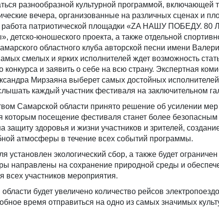
аться разнообразной культурной программой, включающей 
тические вечера, организованные на различных сценах и пл
на работа патриотической площадки «ZA НАШУ ПОБЕДУ. 80 Л
, детско-юношеского проекта, а также отдельной спортивн
амарского областного клуба авторской песни имени Валер
Самых смелых и ярких исполнителей ждет возможность стат
о конкурса и заявить о себе на всю страну. Экспертная ком
ксандра Мирзаяна выберет самых достойных исполнителей,
слышать каждый участник фестиваля на заключительном гал
твом Самарской области принято решение об усилении мер
я которым посещение фестиваля станет более безопасным 
 защиту здоровья и жизни участников и зрителей, создани
ной атмосферы в течение всех событий программы.
я установлен экологический сбор, а также будет ограничен
еры направлены на сохранение природной среды и обеспеч
я всех участников мероприятия.
области будет увеличено количество рейсов электропоездов
добное время отправиться на одно из самых значимых куль