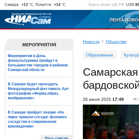
Самара
+13
°C, Тольятти
+14
°C
Курсы валют ЦБ РФ:
USD
8
ЛЕНТА НОВО
Новости
Общество
МЕРОПРИЯТИЯ
Образование
Культу
Мероприятия в День
физкультурника пройдут в
большинстве городов и районов
Самарская
Самарской области
бардовско
В Самаре будет проходить
Международный фестиваль Арт-
фотографии «Форма,образ,
воображение»
26 июня 2025
17:49
В Самаре пройдет лекция «На
пирог пришли соседи: феномен
соседства в современном
краеведении»
Весь список