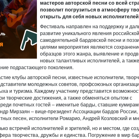
мастеров авторской песни со всей стр
позволит погрузиться в атмосферу тво
открыть для себя новых исполнителей
Фестиваль направлен на поддержку и да
развитие уникального явления российско
самодеятельной бардовской песни и поэз
целями мероприятия являются сохранени
образцов этого жанра, выявление и прод
новых талантливых исполнителей, а такж
ание подрастающего поколения.
стие клубы авторской песни, известные исполнители, твор
редставители молодежных советов, профсоюзных организаци
ыха и туризма. Каждому участнику представится возможнос
и творческие достижения, а также обменяться опытом с
еди почетных гостей – именитые барды, ставшие кумирам
андр Мирзаян – вице-президент Ассоциации бардов России,
тных песен, исполнители Ромарио, Андрей Козловский и мн
ько встречей исполнителей и зрителей, но и местом, где со
ера творчества, дружбы и единства. Погружение в мир ба