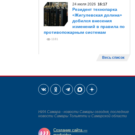
24 июля 2026
16:17
Резидент технопарка
«Жигулевская долина»
добился внесения
изменений в правила по
противопожарным системам
1181
Весь список
НИА Самара - новости Самары сегодня, последние
новости Самары Тольятти и Самарской области
Создание сайта —
mediaidea