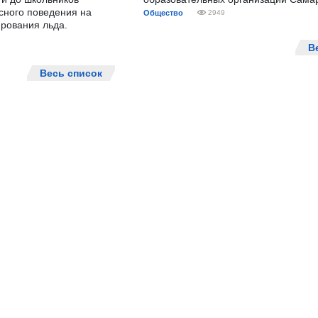
сного поведения на
Общество
2949
рования льда.
В
Весь список