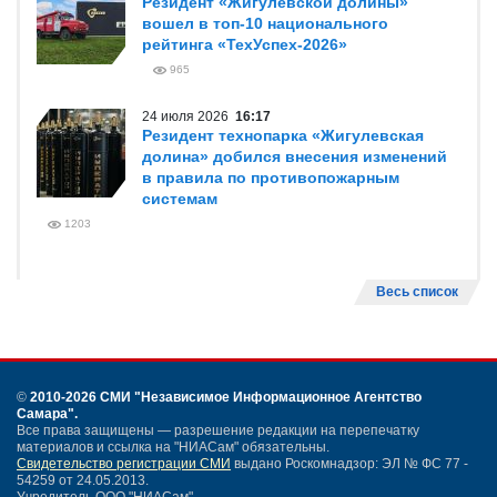
Резидент «Жигулевской долины»
вошел в топ-10 национального
рейтинга «ТехУспех-2026»
965
24 июля 2026
16:17
Резидент технопарка «Жигулевская
долина» добился внесения изменений
в правила по противопожарным
системам
1203
Весь список
©
2010-2026 СМИ
"Независимое Информационное Агентство
Самара"
.
Все права защищены — разрешение редакции на перепечатку
материалов и ссылка на "НИАСам" обязательны.
Свидетельство регистрации СМИ
выдано Роскомнадзор: ЭЛ № ФС 77 -
54259 от 24.05.2013.