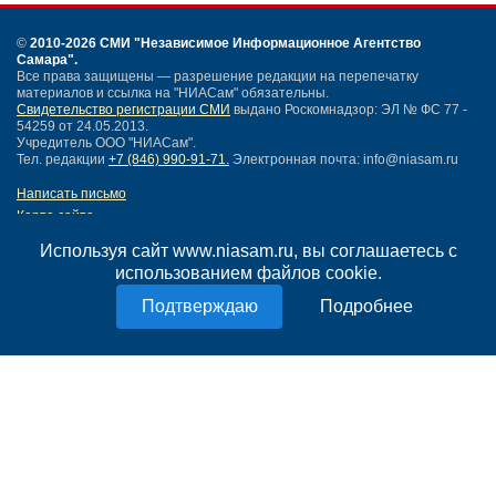
©
2010-2026 СМИ
"Независимое Информационное Агентство
Самара"
.
Все права защищены — разрешение редакции на перепечатку
материалов и ссылка на "НИАСам" обязательны.
Свидетельство регистрации СМИ
выдано Роскомнадзор: ЭЛ № ФС 77 -
54259 от 24.05.2013.
Учредитель ООО "НИАСам".
Тел. редакции
+7 (846) 990-91-71.
Электронная почта: info@niasam.ru
Написать письмо
Карта сайта
Нашли ошибку?
Используя сайт www.niasam.ru, вы соглашаетесь с
Политика конфиденциальности
использованием файлов cookie.
Согласие на обработку персональных данных
18+
Подробнее
НИА Самара - новости Самары сегодня, последние новости Самары
Тольятти и Самарской области