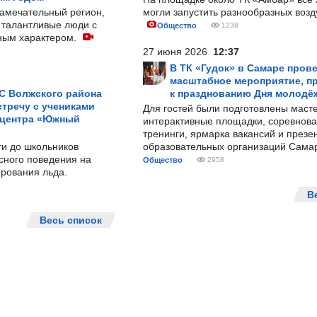
замечательный регион,
могли запустить разнообразных воз
 талантливые люди с
Общество
1238
ным характером.
27 июня 2026
12:37
В ТК «Гудок» в Самаре пров
масштабное мероприятие, п
С Волжского района
к празднованию Дня молодё
тречу с учениками
Для гостей были подготовлены масте
 центра «Южный
интерактивные площадки, соревнова
тренинги, ярмарка вакансий и презе
ти до школьников
образовательных организаций Сама
сного поведения на
Общество
2958
рования льда.
В
Весь список