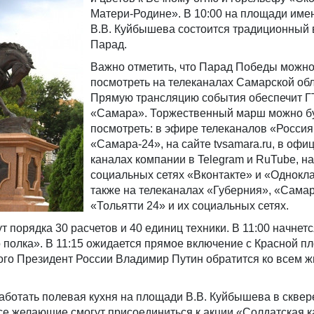
Матери-Родине». В 10:00 на площади име
В.В. Куйбышева состоится традиционный
Парад.
Важно отметить, что Парад Победы можно
посмотреть на телеканалах Самарской обл
Прямую трансляцию события обеспечит 
«Самара». Торжественный марш можно б
посмотреть: в эфире телеканалов «Россия
«Самара-24», на сайте tvsamara.ru, в оф
каналах компании в Telegram и RuTube, на
социальных сетях «Вконтакте» и «Однокла
также на телеканалах «Губерния», «Сама
«Тольятти 24» и их социальных сетях.
т порядка 30 расчетов и 40 единиц техники. В 11:00 начнет
полка». В 11:15 ожидается прямое включение с Красной п
ого Президент России Владимир Путин обратится ко всем 
 работать полевая кухня на площади В.В. Куйбышева в сквер
се желающие смогут присоединиться к акции «Солдатская 