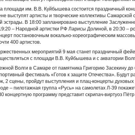
на площади им. В.В. Куйбышева состоится праздничный конц
не выступят артисты и творческие коллективы Самарской о
й эстрады. В 18:00 запланировано выступление Заслуженн
19:20 – Народной артистки РФ Ларисы Долиной, в 20:30 – р
нцерт постановочным вокально-хореографическим массов
очти 400 артистов.
ржественных мероприятий 9 мая станет праздничный фейе
существляться с площади В.В. Куйбышева и с акватории Волг
режной Волги в Самаре от памятника Григорию Засекину до
ортивный фестиваль «Готов к защите Отечества». Будут р
, 2 сцены, пройдут выступления и плац-концерты духовых 
годе – пилотажная группа «Русь» на самолетах Л-39 покаже
30 концертную программу представит скрипач-виртуоз Пёт