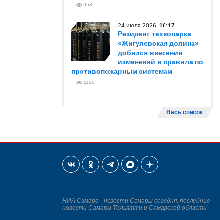
958
24 июля 2026
16:17
Резидент технопарка
«Жигулевская долина»
добился внесения
изменений в правила по
противопожарным системам
1196
Весь список
НИА Самара - новости Самары сегодня, последние
новости Самары Тольятти и Самарской области