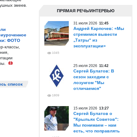
душных змеев.
ПРЯМАЯ РЕЧЬ/ИНТЕРВЬЮ
31 июля 2026
11:45
Андрей Карпочев: «Мы
ели
стремимся вывести
риуроченное
„Татры“ из
жи: ФОТО
эксплуатации»
р-классы,
ния,
1045
нтации
ры.
25 июля 2026
11:42
Сергей Булатов: В
сезон заходим с
лозунгом "Мы
есь список
отличаемся"
1809
15 июля 2026
13:27
Сергей Булатов о
"Крыльях Советов":
Мы понимаем – нам
есть, что поправлять