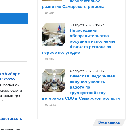
перспективное
развитие Самарского региона
485
6 августа 2026
19:24
На заседании
облправительства
обсудили исполнение
бюджета региона за
первое полугодие
557
4 августа 2026
20:07
с «Амбар»
Вячеслав Федорищев
я: фото
поручил усилить
ся большой
работу по
ами, бьюти-
трудоустройству
чениями для
ветеранов СВО в Самарской области
15
1142
 фестиваль
Весь список
е желающие