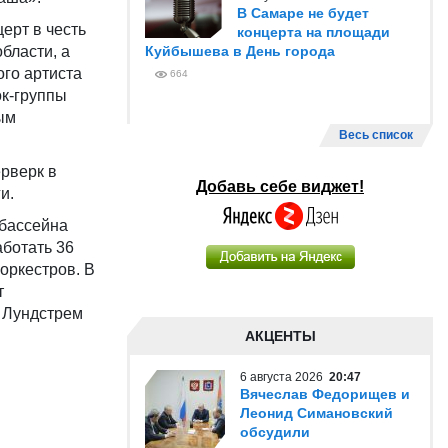
В Самаре не будет
ерт в честь
концерта на площади
бласти, а
Куйбышева в День города
ого артиста
664
ок-группы
ым
Весь список
рверк в
Добавь себе виджет!
и.
 бассейна
аботать 36
оркестров. В
т
р Лундстрем
АКЦЕНТЫ
6 августа 2026
20:47
Вячеслав Федорищев и
Леонид Симановский
обсудили