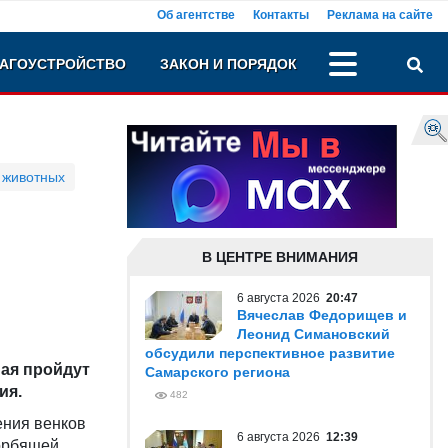
Об агентстве
Контакты
Реклама на сайте
АГОУСТРОЙСТВО
ЗАКОН И ПОРЯДОК
 животных
В ЦЕНТРЕ ВНИМАНИЯ
6 августа 2026
20:47
Вячеслав Федорищев и
Леонид Симановский
обсудили перспективное развитие
мая пройдут
Самарского региона
ия.
482
ения венков
6 августа 2026
12:39
корбящей