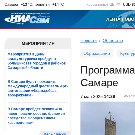
Самара
+13
°C, Тольятти
+14
°C
Курсы валют ЦБ РФ:
USD
8
ЛЕНТА НОВО
Новости
Общество
МЕРОПРИЯТИЯ
Образование
Культу
Мероприятия в День
физкультурника пройдут в
большинстве городов и районов
Программа 
Самарской области
Самаре
В Самаре будет проходить
Международный фестиваль Арт-
фотографии «Форма,образ,
воображение»
7 мая 2025
14:29
105
В Самаре пройдет лекция «На
пирог пришли соседи: феномен
соседства в современном
краеведении»
Весь список