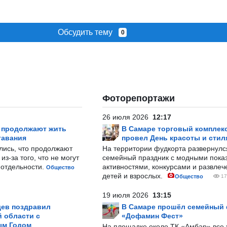
Обсудить тему
0
Фоторепортажи
26 июля 2026
12:17
р продолжают жить
В Самаре торговый комплек
тавания
провел День красоты и стил
лись, что продолжают
На территории фудкорта развернул
з-за того, что не могут
семейный праздник с модными показ
-отдельности.
активностями, конкурсами и развле
Общество
детей и взрослых.
Общество
17
19 июля 2026
13:15
ев поздравил
В Самаре прошёл семейный
 области с
«Дофамин Фест»
ым Годом
На площадке около ТК «Амбар» вс