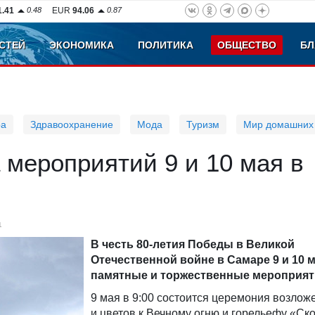
1.41
0.48
EUR
94.06
0.87
СТЕЙ
ЭКОНОМИКА
ПОЛИТИКА
ОБЩЕСТВО
БЛ
ра
Здравоохранение
Мода
Туризм
Мир домашних
мероприятий 9 и 10 мая в
1
В честь 80-летия Победы в Великой
Отечественной войне в Самаре 9 и 10 
памятные и торжественные мероприят
9 мая в 9:00 состоится церемония возлож
и цветов к Вечному огню и горельефу «С