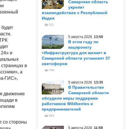
Самарская область
ни
укрепит
 военный
взаимодействие с Республикой
Индия
521
 будет
асти.
5 августа 2026
13:50
ГТРК
В этом году по
удет
нацпроекту
 24» и
«Инфраструктура для жизни» в
Самарской области установят 37
ициальных
светофоров
 страницах в
756
ссники», а
ра-ГИС»,
5 августа 2026
13:35
В Правительстве
Самарской области
ся движение
обсудили меры поддержки
лощади в
работников Wildberries и
жителям
предпринимателей
963
е со стороны
каша».
5 августа 2026
11:59