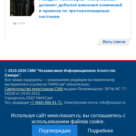
долина» добился внесения изменений
в правила по противопожарным
системам
1203
Весь список
©
2010-2026 СМИ
"Независимое Информационное Агентство
Самара"
.
Все права защищены — разрешение редакции на перепечатку
материалов и ссылка на "НИАСам" обязательны.
Свидетельство регистрации СМИ
выдано Роскомнадзор: ЭЛ № ФС 77 -
54259 от 24.05.2013.
Учредитель ООО "НИАСам".
Тел. редакции
+7 (846) 990-91-71.
Электронная почта: info@niasam.ru
Написать письмо
Используя сайт www.niasam.ru, вы соглашаетесь с
Карта сайта
использованием файлов cookie.
Нашли ошибку?
Политика конфиденциальности
Подробнее