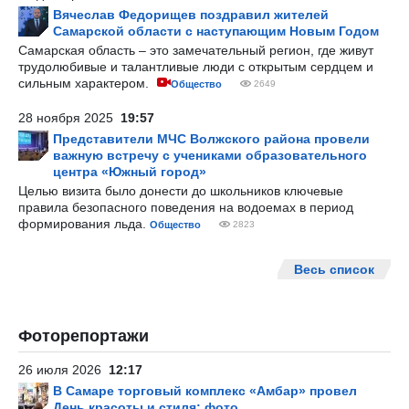
Вячеслав Федорищев поздравил жителей
Самарской области с наступающим Новым Годом
Самарская область – это замечательный регион, где живут
трудолюбивые и талантливые люди с открытым сердцем и
сильным характером.
Общество
2649
28 ноября 2025
19:57
Представители МЧС Волжского района провели
важную встречу с учениками образовательного
центра «Южный город»
Целью визита было донести до школьников ключевые
правила безопасного поведения на водоемах в период
формирования льда.
Общество
2823
Весь список
Фоторепортажи
26 июля 2026
12:17
В Самаре торговый комплекс «Амбар» провел
День красоты и стиля: фото