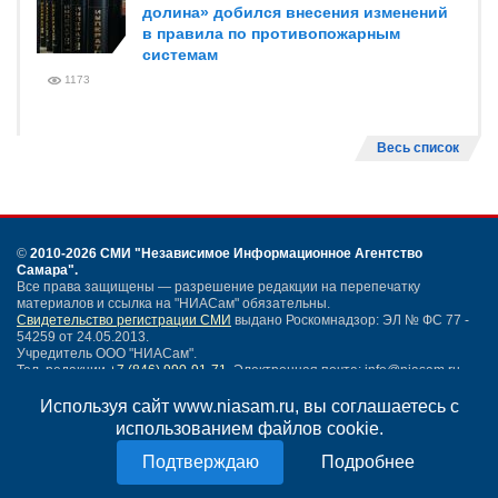
долина» добился внесения изменений
в правила по противопожарным
системам
1173
Весь список
©
2010-2026 СМИ
"Независимое Информационное Агентство
Самара"
.
Все права защищены — разрешение редакции на перепечатку
материалов и ссылка на "НИАСам" обязательны.
Свидетельство регистрации СМИ
выдано Роскомнадзор: ЭЛ № ФС 77 -
54259 от 24.05.2013.
Учредитель ООО "НИАСам".
Тел. редакции
+7 (846) 990-91-71.
Электронная почта: info@niasam.ru
Написать письмо
Используя сайт www.niasam.ru, вы соглашаетесь с
Карта сайта
использованием файлов cookie.
Нашли ошибку?
Подробнее
Политика конфиденциальности
Согласие на обработку персональных данных