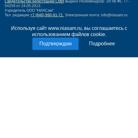
Свидетельство регистрации СМИ
выдано Роскомнадзор: ЭЛ № ФС 77 -
54259 от 24.05.2013.
Учредитель ООО "НИАСам".
Тел. редакции
+7 (846) 990-91-71.
Электронная почта: info@niasam.ru
Написать письмо
Используя сайт www.niasam.ru, вы соглашаетесь с
Карта сайта
использованием файлов cookie.
Нашли ошибку?
Политика конфиденциальности
Подробнее
Согласие на обработку персональных данных
18+
НИА Самара - новости Самары сегодня, последние новости Самары
Тольятти и Самарской области
Создание сайта —
mediaidea