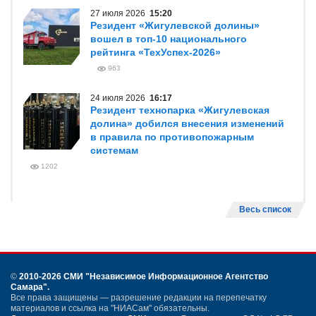
27 июля 2026
15:20
Резидент «Жигулевской долины»
вошел в топ-10 национального
рейтинга «ТехУспех-2026»
963
24 июля 2026
16:17
Резидент технопарка «Жигулевская
долина» добился внесения изменений
в правила по противопожарным
системам
1202
Весь список
©
2010-2026 СМИ
"Независимое Информационное Агентство
Самара"
.
Все права защищены — разрешение редакции на перепечатку
материалов и ссылка на "НИАСам" обязательны.