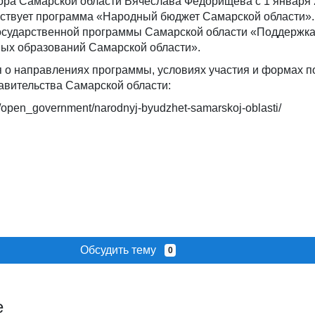
ора Самарской области Вячеслава Федорищева с 1 января 
йствует программа «Народный бюджет Самарской области»
осударственной программы Самарской области «Поддержка
ых образований Самарской области».
о направлениях программы, условиях участия и формах п
авительства Самарской области:
u/open_government/narodnyj-byudzhet-samarskoj-oblasti/
Обсудить тему
0
е