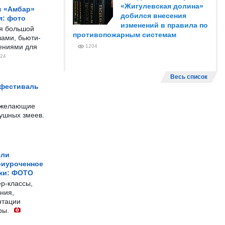
«Жигулевская долина»
с «Амбар»
добился внесения
я: фото
изменений в правила по
ся большой
противопожарным системам
ами, бьюти-
чениями для
1204
24
Весь список
 фестиваль
е желающие
душных змеев.
ели
риуроченное
жи: ФОТО
р-классы,
ния,
нтации
ры.