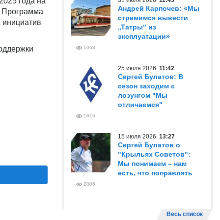
2025 года на
31 июля 2026
11:45
Андрей Карпочев: «Мы
. Программа
стремимся вывести
 инициатив
„Татры“ из
эксплуатации»
оддержки
1068
25 июля 2026
11:42
Сергей Булатов: В
сезон заходим с
лозунгом "Мы
отличаемся"
1816
15 июля 2026
13:27
Сергей Булатов о
"Крыльях Советов":
Мы понимаем – нам
есть, что поправлять
2006
Весь список