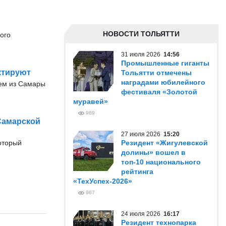
НОВОСТИ ТОЛЬЯТТИ
ого
31 июля 2026
14:56
Промышленные гиганты
ктируют
Тольятти отмечены
наградами юбилейного
ием из Самары
фестиваля «Золотой
муравей»
969
Самарской
27 июля 2026
15:20
оторый
Резидент «Жигулевской
долины» вошел в
топ-10 национального
рейтинга
«ТехУспех-2026»
967
24 июля 2026
16:17
Резидент технопарка