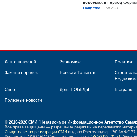
водоемах в период форми
Общество
2824
Лента новостей
Экономика
Политика
Закон и порядок
Новости Тольятти
Строительс
Недвижимо
Спорт
День ПОБЕДЫ
В стране
Полезные новости
©
2010-2026 СМИ
"Независимое Информационное Агентство Сама
Все права защищены — разрешение редакции на перепечатку материа
Свидетельство регистрации СМИ
выдано Роскомнадзор: ЭЛ № ФС 77 - 
Учредитель ООО "НИАСам".
Тел. редакции
+7 (846) 990-91-71.
Электро