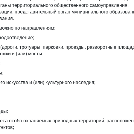
органы территориального общественного самоуправления,
зации, представительный орган муниципального образован
вания.
можно по направлениям:
водоотведение;
(дороги, тротуары, парковки, проезды, разворотные площад
ожки и (или) мосты;
;
ы;
о искусства и (или) культурного наследия;
еды;
 леса особо охраняемых природных территорий, расположе
нктов;