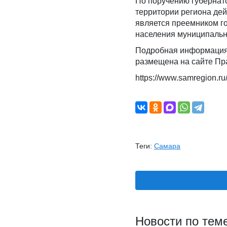
По поручению губернат
территории региона де
является преемником г
населения муниципальн
Подробная информация 
размещена на сайте Пр
https://www.samregion.r
Теги:
Самара
Новости по тем