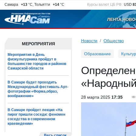
Самара
+13
°C, Тольятти
+14
°C
Курсы валют ЦБ РФ:
USD
8
ЛЕНТА НОВО
Новости
Общество
МЕРОПРИЯТИЯ
Образование
Культу
Мероприятия в День
физкультурника пройдут в
большинстве городов и районов
Определен
Самарской области
«Народный
В Самаре будет проходить
Международный фестиваль Арт-
фотографии «Форма,образ,
воображение»
28 марта 2025
17:35
В Самаре пройдет лекция «На
пирог пришли соседи: феномен
соседства в современном
краеведении»
Весь список