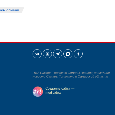
есь список
НИА Самара - новости Самары сегодня, последние
новости Самары Тольятти и Самарской области
Создание сайта —
mediaidea