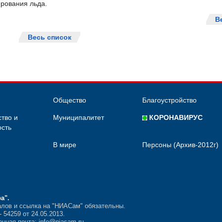
рования льда.
В
Весь список
Общество
Благоустройство
тво и
Муниципалитет
КОРОНАВИРУС
сть
В мире
Персоны (Архив-2012г)
ра"
.
лов и ссылка на "НИАСам" обязательны.
54259 от 24.05.2013.
нная почта: info@niasam.ru