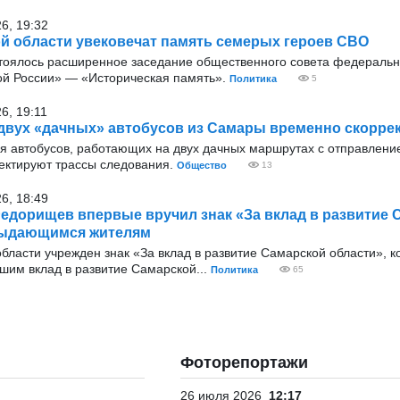
26, 19:32
й области увековечат память семерых героев СВО
тоялось расширенное заседание общественного совета федеральн
ой России» — «Историческая память».
Политика
5
6, 19:11
вух «дачных» автобусов из Самары временно скорре
для автобусов, работающих на двух дачных маршрутах с отправлен
ектируют трассы следования.
Общество
13
26, 18:49
едорищев впервые вручил знак «За вклад в развитие 
выдающимся жителям
ласти учрежден знак «За вклад в развитие Самарской области», к
шим вклад в развитие Самарской...
Политика
65
Фоторепортажи
26 июля 2026
12:17