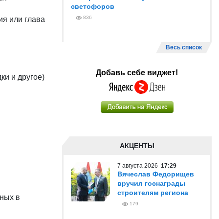
светофоров
836
ия или глава
Весь список
Добавь себе виджет!
ки и другое)
АКЦЕНТЫ
7 августа 2026
17:29
Вячеслав Федорищев
вручил госнаграды
строителям региона
нных в
179