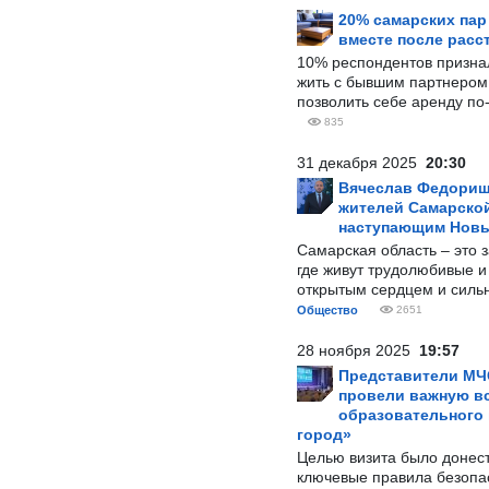
20% самарских па
вместе после расс
10% респондентов призна
жить с бывшим партнером и
позволить себе аренду по
835
31 декабря 2025
20:30
Вячеслав Федорищ
жителей Самарской
наступающим Нов
Самарская область – это 
где живут трудолюбивые и
открытым сердцем и силь
Общество
2651
28 ноября 2025
19:57
Представители МЧ
провели важную вс
образовательного
город»
Целью визита было донес
ключевые правила безопа