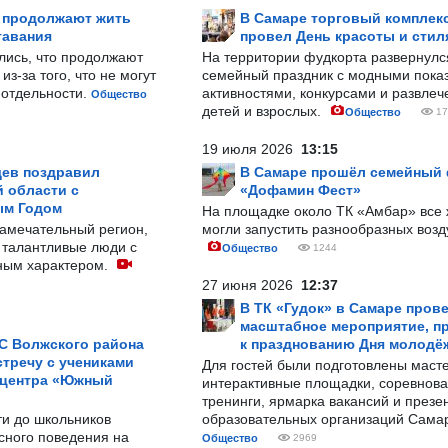
р продолжают жить
В Самаре торговый комплек
тавания
провел День красоты и стил
лись, что продолжают
На территории фудкорта развернул
з-за того, что не могут
семейный праздник с модными показ
-отдельности.
активностями, конкурсами и развле
Общество
детей и взрослых.
Общество
17
19 июля 2026
13:15
ев поздравил
В Самаре прошёл семейный
 области с
«Дофамин Фест»
ым Годом
На площадке около ТК «Амбар» вс
замечательный регион,
могли запустить разнообразных воз
 талантливые люди с
Общество
1244
ным характером.
27 июня 2026
12:37
В ТК «Гудок» в Самаре пров
масштабное мероприятие, п
С Волжского района
к празднованию Дня молодё
тречу с учениками
Для гостей были подготовлены масте
 центра «Южный
интерактивные площадки, соревнова
тренинги, ярмарка вакансий и презе
ти до школьников
образовательных организаций Сама
сного поведения на
Общество
2969