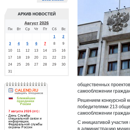
АРХИВ НОВОСТЕЙ
Август
2026
Пн
Вт
Ср
Чт
Пт
Сб
Вс
1
2
3
4
5
6
7
8
9
10
11
12
13
14
15
16
17
18
19
20
21
22
23
24
25
26
27
28
29
30
31
общественных проектов
самообложении граждан 
Решением конкурсной ко
победителями 213 обще
самообложении граждан
С инициативой участия 
в администрацию муниц