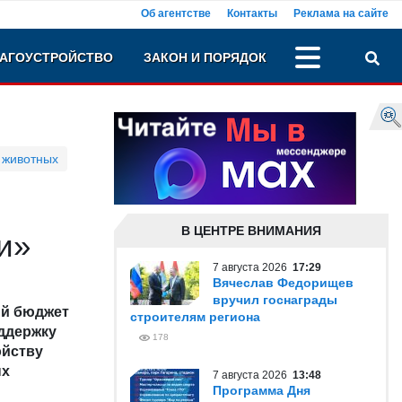
Об агентстве
Контакты
Реклама на сайте
АГОУСТРОЙСТВО
ЗАКОН И ПОРЯДОК
 животных
В ЦЕНТРЕ ВНИМАНИЯ
и»
7 августа 2026
17:29
Вячеслав Федорищев
вручил госнаграды
ый бюджет
строителям региона
ддержку
178
ойству
ых
7 августа 2026
13:48
Программа Дня