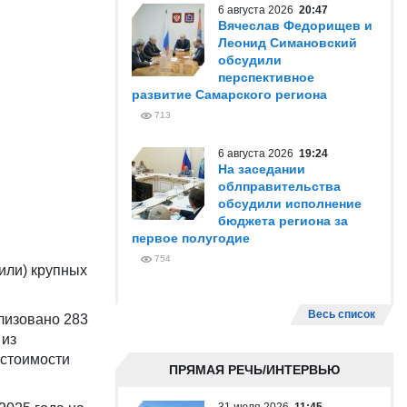
6 августа 2026
20:47
Вячеслав Федорищев и
Леонид Симановский
обсудили
перспективное
развитие Самарского региона
713
6 августа 2026
19:24
На заседании
облправительства
обсудили исполнение
бюджета региона за
первое полугодие
754
или) крупных
Весь список
лизовано 283
 из
 стоимости
ПРЯМАЯ РЕЧЬ/ИНТЕРВЬЮ