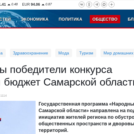
1.41
0.48
EUR
94.06
0.87
СТЕЙ
ЭКОНОМИКА
ПОЛИТИКА
ОБЩЕСТВО
БЛ
ра
Здравоохранение
Мода
Туризм
Мир домашних
ы победители конкурса
 бюджет Самарской област
1114
Государственная программа «Народн
Самарской области» направлена на по
инициатив жителей региона по обустр
общественных пространств и дворов
территорий.