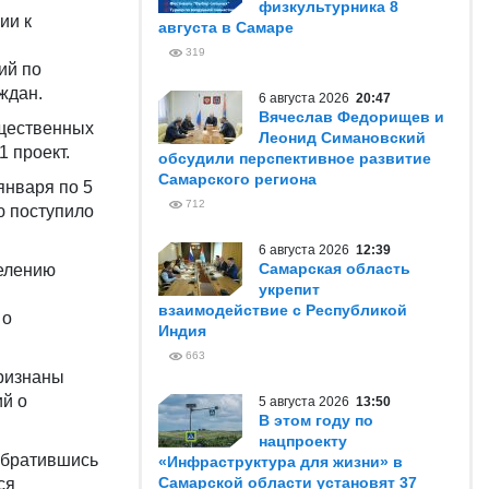
физкультурника 8
ии к
августа в Самаре
319
ий по
ждан.
6 августа 2026
20:47
Вячеслав Федорищев и
бщественных
Леонид Симановский
1 проект.
обсудили перспективное развитие
Самарского региона
января по 5
712
ю поступило
6 августа 2026
12:39
Самарская область
делению
укрепит
взаимодействие с Республикой
 о
Индия
663
признаны
й о
5 августа 2026
13:50
В этом году по
нацпроекту
(обратившись
«Инфраструктура для жизни» в
Самарской области установят 37
ся