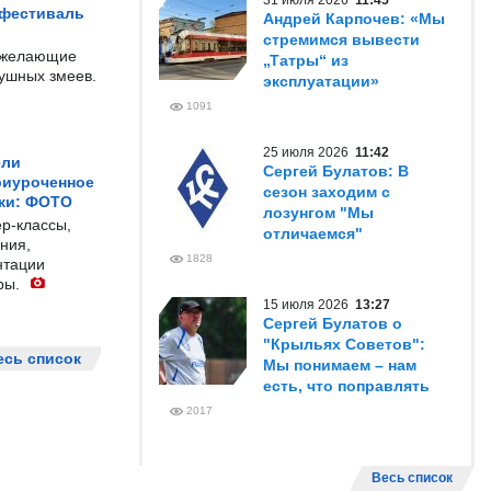
31 июля 2026
11:45
 фестиваль
Андрей Карпочев: «Мы
стремимся вывести
е желающие
„Татры“ из
душных змеев.
эксплуатации»
1091
25 июля 2026
11:42
ели
Сергей Булатов: В
риуроченное
сезон заходим с
жи: ФОТО
лозунгом "Мы
р-классы,
отличаемся"
ния,
1828
нтации
ры.
15 июля 2026
13:27
Сергей Булатов о
"Крыльях Советов":
есь список
Мы понимаем – нам
есть, что поправлять
2017
Весь список