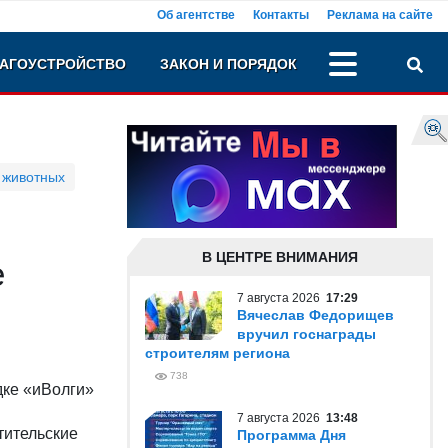
Об агентстве
Контакты
Реклама на сайте
АГОУСТРОЙСТВО
ЗАКОН И ПОРЯДОК
 животных
В ЦЕНТРЕ ВНИМАНИЯ
е
7 августа 2026
17:29
Вячеслав Федорищев
вручил госнаграды
строителям региона
738
дке «иВолги»
7 августа 2026
13:48
тительские
Программа Дня