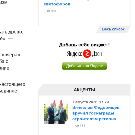
тизм
светофоров
945
Весь список
ать древо,
бе», —
Добавь себе виджет!
: «вчера» —
ба с
ание
 настоящего
АКЦЕНТЫ
ъединяет
7 августа 2026
17:29
Вячеслав Федорищев
вручил госнаграды
строителям региона
738