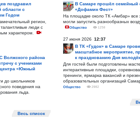
ев поздравил
В Самаре прошёл семейный
 области с
«Дофамин Фест»
ым Годом
На площадке около ТК «Амбар» вс
замечательный регион,
могли запустить разнообразных воз
 талантливые люди с
Общество
1258
ным характером.
27 июня 2026
12:37
В ТК «Гудок» в Самаре пров
масштабное мероприятие, п
С Волжского района
к празднованию Дня молодё
тречу с учениками
Для гостей были подготовлены масте
 центра «Южный
интерактивные площадки, соревнова
тренинги, ярмарка вакансий и презе
ти до школьников
образовательных организаций Сама
сного поведения на
Общество
2982
рования льда.
В
Весь список