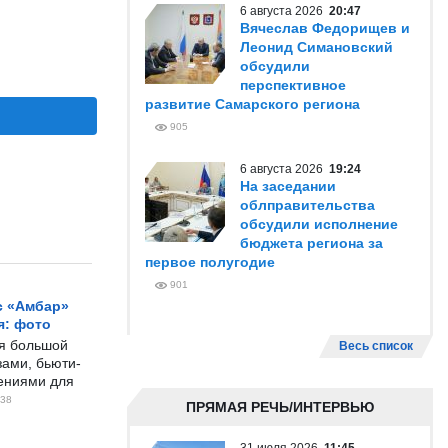
6 августа 2026
20:47
Вячеслав Федорищев и
Леонид Симановский
обсудили
перспективное
развитие Самарского региона
905
6 августа 2026
19:24
На заседании
облправительства
обсудили исполнение
бюджета региона за
первое полугодие
901
с «Амбар»
я: фото
ся большой
Весь список
ами, бьюти-
чениями для
38
ПРЯМАЯ РЕЧЬ/ИНТЕРВЬЮ