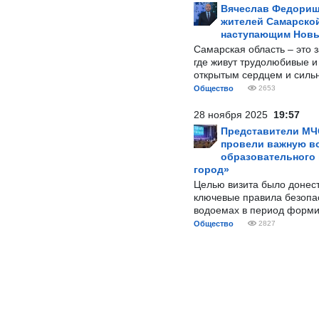
Вячеслав Федорищ
жителей Самарской
наступающим Нов
Самарская область – это 
где живут трудолюбивые и
открытым сердцем и силь
Общество
2653
28 ноября 2025
19:57
Представители МЧ
провели важную вс
образовательного
город»
Целью визита было донес
ключевые правила безопа
водоемах в период форми
Общество
2827