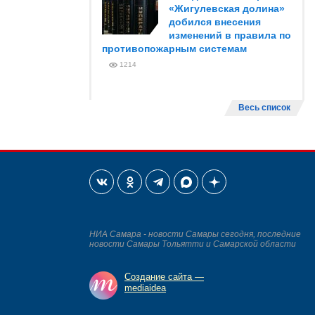
«Жигулевская долина»
добился внесения
изменений в правила по
противопожарным системам
1214
Весь список
НИА Самара - новости Самары сегодня, последние
новости Самары Тольятти и Самарской области
Создание сайта —
mediaidea