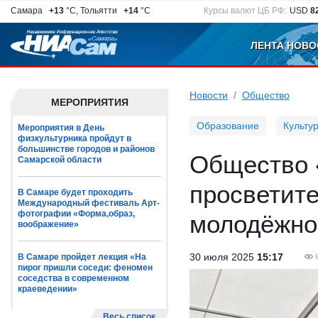
Самара
+13
°C, Тольятти
+14
°C
Курсы валют ЦБ РФ:
USD
8
ЛЕНТА НОВО
Новости
Общество
МЕРОПРИЯТИЯ
Образование
Культу
Мероприятия в День
физкультурника пройдут в
большинстве городов и районов
Общество 
Самарской области
просветит
В Самаре будет проходить
Международный фестиваль Арт-
фотографии «Форма,образ,
молодёжно
воображение»
30 июля 2025
15:17
В Самаре пройдет лекция «На
пирог пришли соседи: феномен
соседства в современном
краеведении»
Весь список