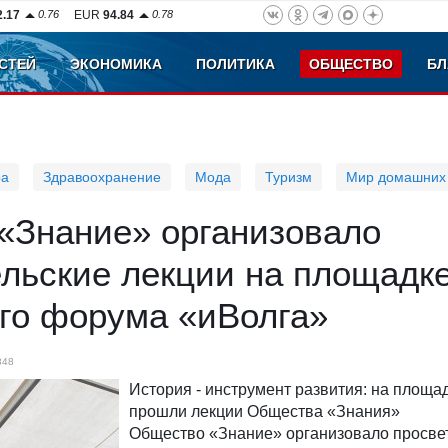
2.17
0.76
EUR
94.84
0.78
СТЕЙ
ЭКОНОМИКА
ПОЛИТИКА
ОБЩЕСТВО
БЛ
ра
Здравоохранение
Мода
Туризм
Мир домашних
«Знание» организовало
ельские лекции на площадк
го форума «иВолга»
848
История - инструмент развития: на площа
прошли лекции Общества «Знания»
Общество «Знание» организовало просве