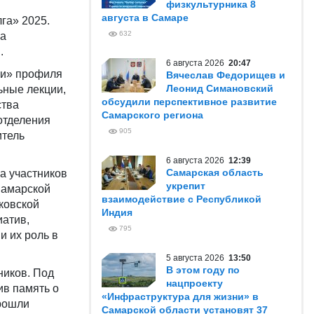
физкультурника 8
августа в Самаре
га» 2025.
632
на
и.
6 августа 2026
20:47
ии» профиля
Вячеслав Федорищев и
Леонид Симановский
ьные лекции,
обсудили перспективное развитие
ства
Самарского региона
отделения
905
итель
6 августа 2026
12:39
Самарская область
а участников
укрепит
Самарской
взаимодействие с Республикой
ковской
Индия
иатив,
795
и их роль в
5 августа 2026
13:50
В этом году по
ников. Под
нацпроекту
ив память о
«Инфраструктура для жизни» в
рошли
Самарской области установят 37