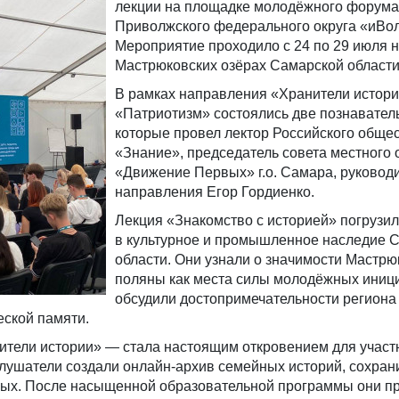
лекции на площадке молодёжного форума
Приволжского федерального округа «иВол
Мероприятие проходило с 24 по 29 июля 
Мастрюковских озёрах Самарской област
В рамках направления «Хранители истор
«Патриотизм» состоялись две познавател
которые провел лектор Российского обще
«Знание», председатель совета местного 
«Движение Первых» г.о. Самара, руковод
направления Егор Гордиенко.
Лекция «Знакомство с историей» погрузил
в культурное и промышленное наследие 
области. Они узнали о значимости Мастрю
поляны как места силы молодёжных иниц
обсудили достопримечательности региона 
ской памяти.
ители истории» — стала настоящим откровением для участ
лушатели создали онлайн-архив семейных историй, сохран
ных. После насыщенной образовательной программы они п