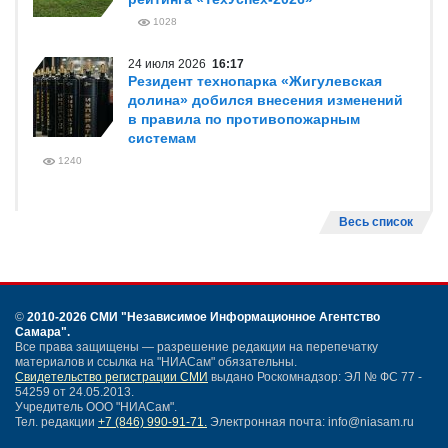
1028
24 июля 2026
16:17
Резидент технопарка «Жигулевская
долина» добился внесения изменений
в правила по противопожарным
системам
1240
Весь список
©
2010-2026 СМИ
"Независимое Информационное Агентство
Самара"
.
Все права защищены — разрешение редакции на перепечатку
материалов и ссылка на "НИАСам" обязательны.
Свидетельство регистрации СМИ
выдано Роскомнадзор: ЭЛ № ФС 77 -
54259 от 24.05.2013.
Учредитель ООО "НИАСам".
Тел. редакции
+7 (846) 990-91-71.
Электронная почта: info@niasam.ru