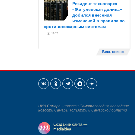
Резидент технопарка
«Жигулевская долина»
добился внесения
изменений в правила по
противопожарным системам
1167
Весь список
НИА Самара - новости Самары сегодня, последние
новости Самары Тольятти и Самарской области
Создание сайта —
mediaidea