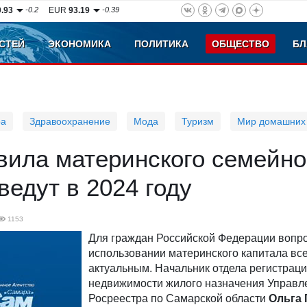
0.93
-0.2
EUR
93.19
-0.39
СТЕЙ
ЭКОНОМИКА
ПОЛИТИКА
ОБЩЕСТВО
БЛ
ра
Здравоохранение
Мода
Туризм
Мир домашних
вила материнского семейно
ведут в 2024 году
1153
Для граждан Российской Федерации вопро
использовании материнского капитала вс
актуальным. Начальник отдела регистраци
недвижимости жилого назначения Управл
Росреестра по Самарской области
Ольга 