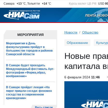
Самара
+13
°C, Тольятти
+14
°C
Курсы валют ЦБ РФ:
USD
8
ЛЕНТА НОВО
Новости
Общество
МЕРОПРИЯТИЯ
Образование
Культу
Мероприятия в День
физкультурника пройдут в
большинстве городов и районов
Новые пра
Самарской области
капитала в
В Самаре будет проходить
Международный фестиваль Арт-
фотографии «Форма,образ,
воображение»
6 февраля 2024
11:46
В Самаре пройдет лекция «На
пирог пришли соседи: феномен
соседства в современном
краеведении»
Весь список