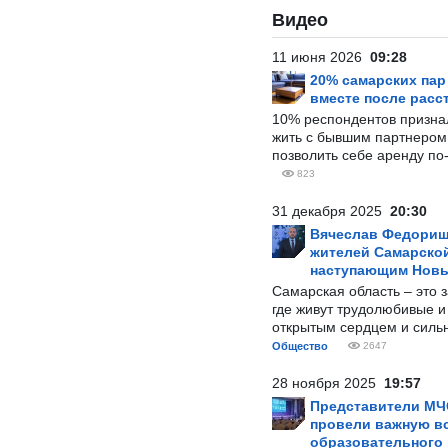
Видео
11 июня 2026
09:28
20% самарских па
вместе после расс
10% респондентов призна
жить с бывшим партнером и
позволить себе аренду по
823
31 декабря 2025
20:30
Вячеслав Федорищ
жителей Самарской
наступающим Нов
Самарская область – это 
где живут трудолюбивые и
открытым сердцем и силь
Общество
2647
28 ноября 2025
19:57
Представители МЧ
провели важную вс
образовательного