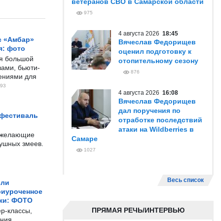
ветеранов СВО в Самарской области
975
4 августа 2026
18:45
с «Амбар»
Вячеслав Федорищев
я: фото
оценил подготовку к
ся большой
отопительному сезону
ами, бьюти-
876
чениями для
93
4 августа 2026
16:08
Вячеслав Федорищев
дал поручения по
 фестиваль
отработке последствий
атаки на Wildberries в
е желающие
Самаре
душных змеев.
1027
Весь список
ели
риуроченное
жи: ФОТО
ПРЯМАЯ РЕЧЬ/ИНТЕРВЬЮ
р-классы,
ния,