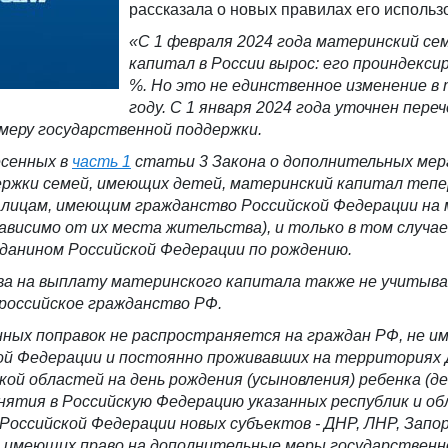
рассказала о новых правилах его использ
«
С 1 февраля
2024 года
материнский
се
капитал в России вырос: его проиндексир
%.
Но э
то не единственное изменение в
году.
С
1 января 2024 года
уточнен
переч
меру государственной поддержки.
есенных в
часть 1
статьи
3 Закона о дополнительных мер
ержки семей, имеющих детей
, материнский капитал тепе
 лицам, имеющим гражданство Р
оссийской
Ф
едерации
на 
ависимо от их места жительства), и только в том случае
жданином
Российской Федерации
по рождению.
ва на выплату мат
еринского
капитала
также
не учитыв
российское
гражданство РФ.
ных поправок не распространяется на граждан РФ, не и
ой Федерации и постоянно проживавших на территориях 
кой областей на день рождения (усыновления) ребенка (д
нятия в Российскую Федерацию указанных республик и об
 Российской Федерации новых субъектов - ДНР, ЛНР, Запо
и имеющих право на дополнительные меры государственн