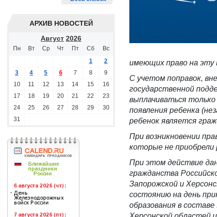
АРХИВ НОВОСТЕЙ
Август
2026
Пн
Вт
Ср
Чт
Пт
Сб
Вс
1
2
имеющих право на эту 
3
4
5
6
7
8
9
С учетом
поправок
, вн
10
11
12
13
14
15
16
государственной подд
17
18
19
20
21
22
23
выплачиваться только
24
25
26
27
28
29
30
появления ребенка (нез
31
ребенок является гра
При возникновении пра
которые не приобрели
При
этом действие дан
гражданства Российск
Запорожской и Херсонс
состоянию на
день при
образования в составе
Херсонской областей 