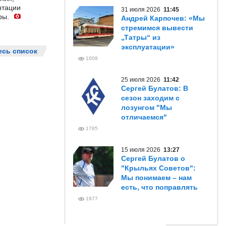
нтации
31 июля 2026
11:45
ры.
Андрей Карпочев: «Мы
стремимся вывести
„Татры“ из
эксплуатации»
есь список
1009
25 июля 2026
11:42
Сергей Булатов: В
сезон заходим с
лозунгом "Мы
отличаемся"
1785
15 июля 2026
13:27
Сергей Булатов о
"Крыльях Советов":
Мы понимаем – нам
есть, что поправлять
1977