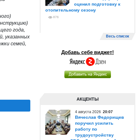
оценил подготовку к
отопительному сезону
ного)
876
онструкцию)
ущего года,
й, указанных
Весь список
ржки семей,
Добавь себе виджет!
АКЦЕНТЫ
4 августа 2026
20:07
Вячеслав Федорищев
поручил усилить
работу по
трудоустройству