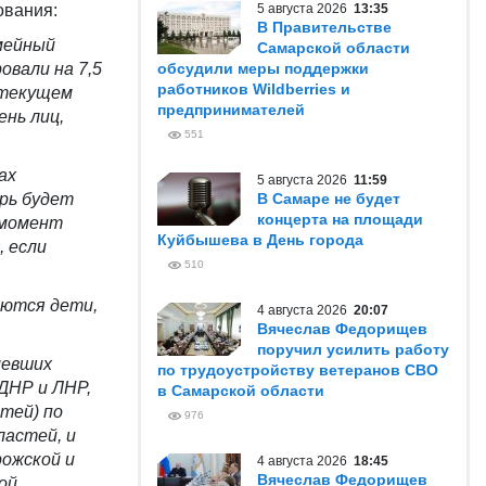
ования:
5 августа 2026
13:35
В Правительстве
мейный
Самарской области
овали на 7,5
обсудили меры поддержки
работников Wildberries и
 текущем
предпринимателей
ень
лиц,
551
ах
5 августа 2026
11:59
рь будет
В Самаре не будет
концерта на площади
момент
Куйбышева в День города
, если
510
аются дети,
4 августа 2026
20:07
Вячеслав Федорищев
поручил усилить работу
мевших
по трудоустройству ветеранов СВО
ДНР и ЛНР,
в Самарской области
етей) по
976
ластей, и
рожской и
4 августа 2026
18:45
Вячеслав Федорищев
ой