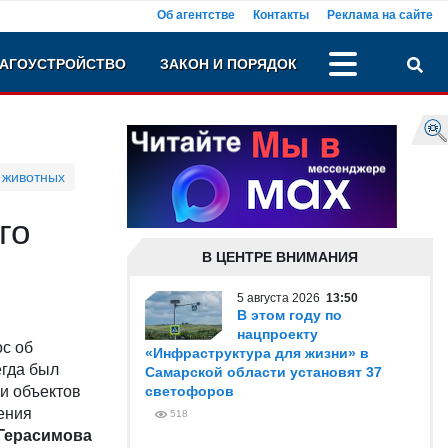
Об агентстве
Контакты
Реклама на сайте
АГОУСТРОЙСТВО
ЗАКОН И ПОРЯДОК
 животных
го
В ЦЕНТРЕ ВНИМАНИЯ
5 августа 2026
13:50
В этом году по
нацпроекту
с об
«Инфраструктура для жизни» в
егда был
Самарской области установят 37
и объектов
светофоров
ения
518
Герасимова