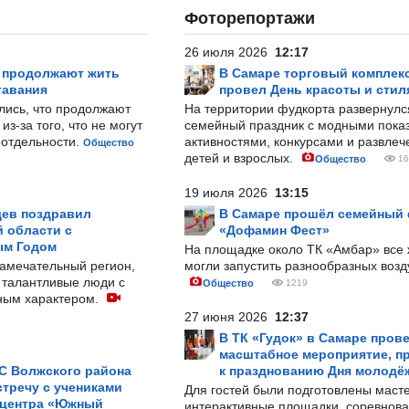
Фоторепортажи
26 июля 2026
12:17
р продолжают жить
В Самаре торговый комплек
тавания
провел День красоты и стил
лись, что продолжают
На территории фудкорта развернул
з-за того, что не могут
семейный праздник с модными показ
-отдельности.
активностями, конкурсами и развле
Общество
детей и взрослых.
Общество
16
19 июля 2026
13:15
ев поздравил
В Самаре прошёл семейный
 области с
«Дофамин Фест»
ым Годом
На площадке около ТК «Амбар» вс
замечательный регион,
могли запустить разнообразных воз
 талантливые люди с
Общество
1219
ным характером.
27 июня 2026
12:37
В ТК «Гудок» в Самаре пров
масштабное мероприятие, п
С Волжского района
к празднованию Дня молодё
тречу с учениками
Для гостей были подготовлены масте
 центра «Южный
интерактивные площадки, соревнова