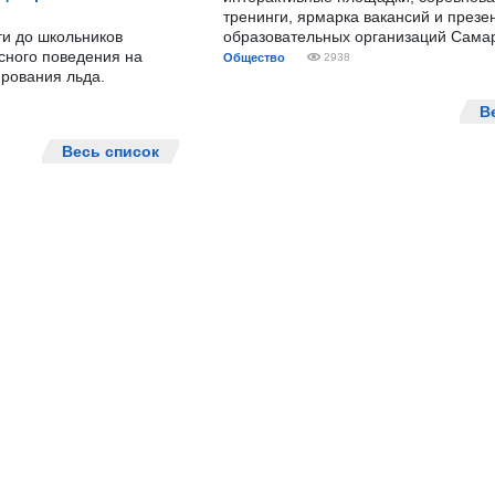
тренинги, ярмарка вакансий и презе
ти до школьников
образовательных организаций Сама
сного поведения на
Общество
2938
рования льда.
В
Весь список