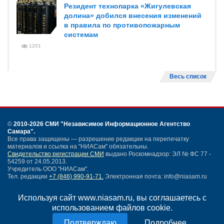
Резидент технопарка «Жигулевская
долина» добился внесения изменений
в правила по противопожарным
системам
1201
Весь список
©
2010-2026 СМИ
"Независимое Информационное Агентство
Самара"
.
Все права защищены — разрешение редакции на перепечатку
материалов и ссылка на "НИАСам" обязательны.
Свидетельство регистрации СМИ
выдано Роскомнадзор: ЭЛ № ФС 77 -
54259 от 24.05.2013.
Учредитель ООО "НИАСам".
Тел. редакции
+7 (846) 990-91-71.
Электронная почта: info@niasam.ru
Написать письмо
Используя сайт www.niasam.ru, вы соглашаетесь с
Карта сайта
использованием файлов cookie.
Нашли ошибку?
Политика конфиденциальности
Подробнее