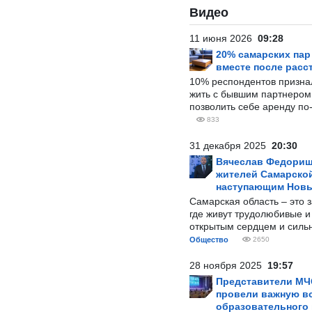
Видео
11 июня 2026
09:28
20% самарских па
вместе после расс
10% респондентов призна
жить с бывшим партнером и
позволить себе аренду по
833
31 декабря 2025
20:30
Вячеслав Федорищ
жителей Самарской
наступающим Нов
Самарская область – это 
где живут трудолюбивые и
открытым сердцем и силь
Общество
2650
28 ноября 2025
19:57
Представители МЧ
провели важную вс
образовательного