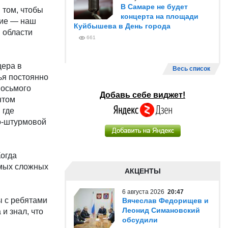
В Самаре не будет
 том, чтобы
концерта на площади
ние — наш
Куйбышева в День города
 области
661
цера в
Весь список
ья постоянно
восьмого
Добавь себе виджет!
нтом
 где
о-штурмовой
огда
амых сложных
АКЦЕНТЫ
6 августа 2026
20:47
ы с ребятами
Вячеслав Федорищев и
Леонид Симановский
и знал, что
обсудили