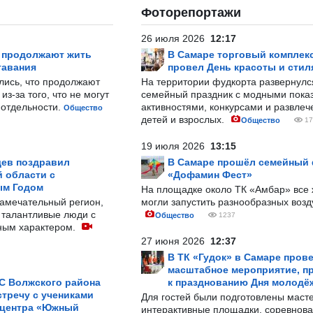
Фоторепортажи
26 июля 2026
12:17
р продолжают жить
В Самаре торговый комплек
тавания
провел День красоты и стил
лись, что продолжают
На территории фудкорта развернул
з-за того, что не могут
семейный праздник с модными показ
-отдельности.
активностями, конкурсами и развле
Общество
детей и взрослых.
Общество
17
19 июля 2026
13:15
ев поздравил
В Самаре прошёл семейный
 области с
«Дофамин Фест»
ым Годом
На площадке около ТК «Амбар» вс
замечательный регион,
могли запустить разнообразных воз
 талантливые люди с
Общество
1237
ным характером.
27 июня 2026
12:37
В ТК «Гудок» в Самаре пров
масштабное мероприятие, п
С Волжского района
к празднованию Дня молодё
тречу с учениками
Для гостей были подготовлены масте
 центра «Южный
интерактивные площадки, соревнова