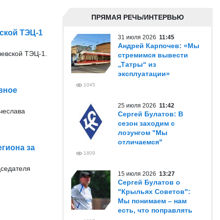
ПРЯМАЯ РЕЧЬ/ИНТЕРВЬЮ
ской ТЭЦ-1
31 июля 2026
11:45
Андрей Карпочев: «Мы
евской ТЭЦ-1.
стремимся вывести
„Татры“ из
эксплуатации»
1045
вное
25 июля 2026
11:42
ячеслава
Сергей Булатов: В
сезон заходим с
лозунгом "Мы
отличаемся"
гиона за
1809
дседателя
15 июля 2026
13:27
Сергей Булатов о
"Крыльях Советов":
Мы понимаем – нам
есть, что поправлять