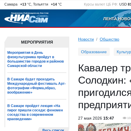
Самара
+13
°C, Тольятти
+14
°C
Курсы валют ЦБ РФ:
USD
8
ЛЕНТА НОВО
Новости
Общество
МЕРОПРИЯТИЯ
Образование
Культу
Мероприятия в День
физкультурника пройдут в
большинстве городов и районов
Кавалер т
Самарской области
Солодкин: 
В Самаре будет проходить
Международный фестиваль Арт-
фотографии «Форма,образ,
пригодилс
воображение»
предприят
В Самаре пройдет лекция «На
пирог пришли соседи: феномен
соседства в современном
27 мая 2026
15:47
10
краеведении»
Весь список