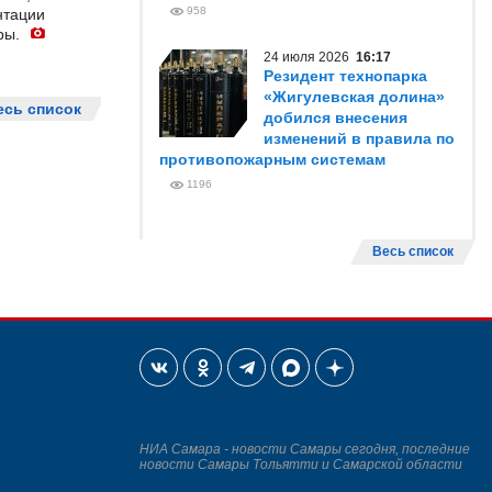
958
нтации
ры.
24 июля 2026
16:17
Резидент технопарка
«Жигулевская долина»
есь список
добился внесения
изменений в правила по
противопожарным системам
1196
Весь список
НИА Самара - новости Самары сегодня, последние
новости Самары Тольятти и Самарской области