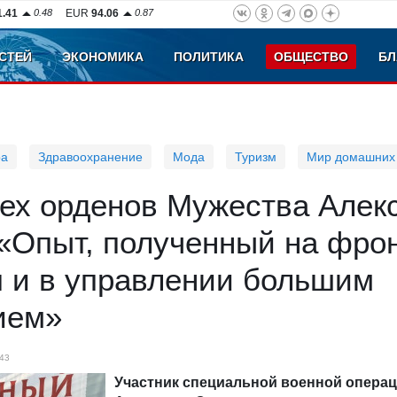
1.41
0.48
EUR
94.06
0.87
СТЕЙ
ЭКОНОМИКА
ПОЛИТИКА
ОБЩЕСТВО
БЛ
ра
Здравоохранение
Мода
Туризм
Мир домашних
рех орденов Мужества Алек
«Опыт, полученный на фрон
я и в управлении большим
ием»
43
Участник специальной военной опера