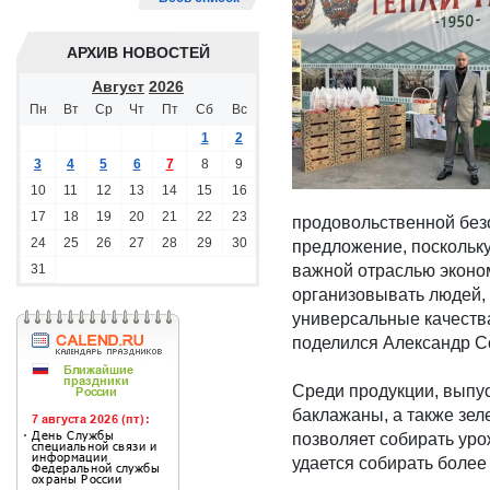
АРХИВ НОВОСТЕЙ
Август
2026
Пн
Вт
Ср
Чт
Пт
Сб
Вс
1
2
3
4
5
6
7
8
9
10
11
12
13
14
15
16
17
18
19
20
21
22
23
продовольственной безо
24
25
26
27
28
29
30
предложение, поскольку
31
важной отраслью эконом
организовывать людей, 
универсальные качества
поделился Александр С
Среди продукции, выпус
баклажаны, а также зел
позволяет собирать уро
удается собирать более