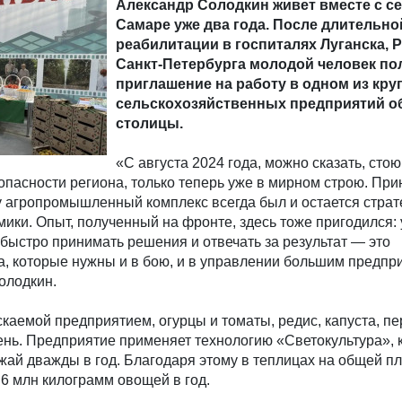
Александр Солодкин живет вместе с с
Самаре уже два года. После длительно
реабилитации в госпиталях Луганска, 
Санкт-Петербурга молодой человек по
приглашение на работу в одном из кр
сельскохозяйственных предприятий о
столицы.
«С августа 2024 года, можно сказать, сто
пасности региона, только теперь уже в мирном строю. При
 агропромышленный комплекс всегда был и остается страт
ики. Опыт, полученный на фронте, здесь тоже пригодился:
быстро принимать решения и отвечать за результат — это
, которые нужны и в бою, и в управлении большим предпр
олодкин.
каемой предприятием, огурцы и томаты, редис, капуста, пе
ень. Предприятие применяет технологию «Светокультура», 
жай дважды в год. Благодаря этому в теплицах на общей п
 6 млн килограмм овощей в год.