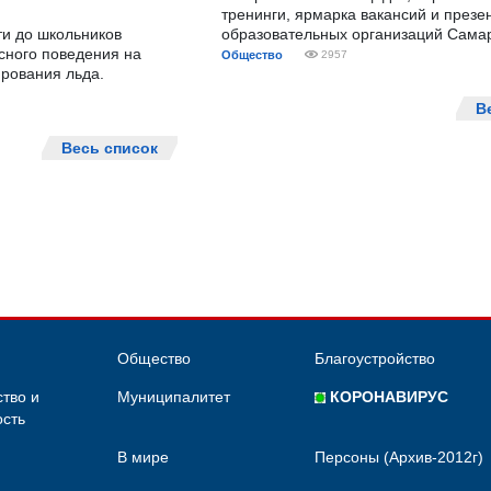
тренинги, ярмарка вакансий и презе
ти до школьников
образовательных организаций Сама
сного поведения на
Общество
2957
рования льда.
В
Весь список
Общество
Благоустройство
тво и
Муниципалитет
КОРОНАВИРУС
сть
В мире
Персоны (Архив-2012г)