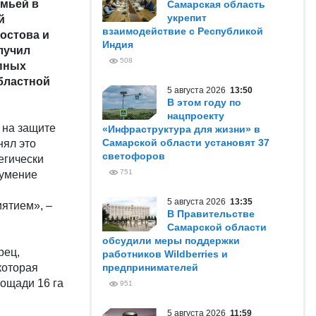
емьей в
Самарская область
укрепит
й
взаимодействие с Республикой
Ростова и
Индия
лучил
508
упных
бластной
5 августа 2026
13:50
В этом году по
нацпроекту
ю на защите
«Инфраструктура для жизни» в
Самарской области установят 37
нял это
светофоров
егически
751
 умение
5 августа 2026
13:35
иятием», –
В Правительстве
Самарской области
обсудили меры поддержки
рец,
работников Wildberries и
которая
предпринимателей
лощади 16 га
951
5 августа 2026
11:59