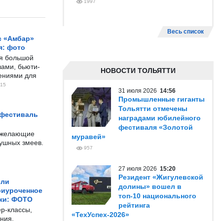
1997
Весь список
с «Амбар»
я: фото
ся большой
ами, бьюти-
НОВОСТИ ТОЛЬЯТТИ
чениями для
15
31 июля 2026
14:56
Промышленные гиганты
Тольятти отмечены
 фестиваль
наградами юбилейного
фестиваля «Золотой
е желающие
муравей»
душных змеев.
957
27 июля 2026
15:20
Резидент «Жигулевской
ели
долины» вошел в
риуроченное
топ-10 национального
жи: ФОТО
рейтинга
р-классы,
«ТехУспех-2026»
ния,