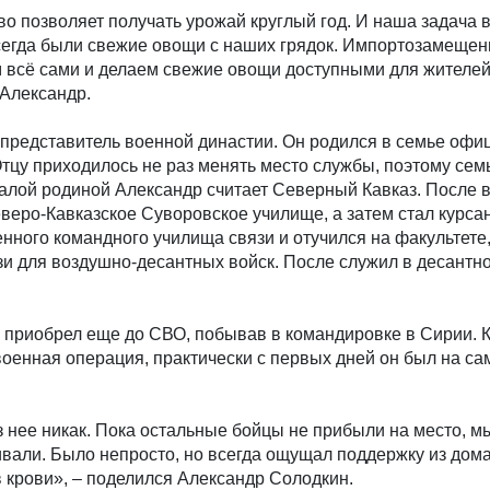
о позволяет получать урожай круглый год. И наша задача в
всегда были свежие овощи с наших грядок. Импортозамеще
 всё сами и делаем свежие овощи доступными для жителей
 Александр.
представитель военной династии. Он родился в семье офи
тцу приходилось не раз менять место службы, поэтому сем
алой родиной Александр считает Северный Кавказ. После 
еверо-Кавказское Суворовское училище, а затем стал курса
нного командного училища связи и отучился на факультете,
зи для воздушно-десантных войск. После служил в десантн
 приобрел еще до СВО, побывав в командировке в Сирии. К
оенная операция, практически с первых дней он был на с
з нее никак. Пока остальные бойцы не прибыли на место, м
ивали. Было непросто, но всегда ощущал поддержку из дома 
 крови», – поделился Александр Солодкин.