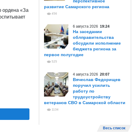
перспективное
развитие Самарского региона
ю ордена «За
456
воспитывает
6 августа 2026
19:24
На заседании
облправительства
обсудили исполнение
бюджета региона за
первое полугодие
525
4 августа 2026
20:07
Вячеслав Федорищев
поручил усилить
работу по
трудоустройству
ветеранов СВО в Самарской области
1134
Весь список