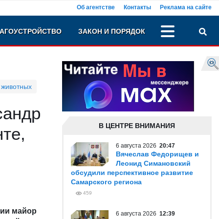
Об агентстве
Контакты
Реклама на сайте
АГОУСТРОЙСТВО
ЗАКОН И ПОРЯДОК
 животных
сандр
В ЦЕНТРЕ ВНИМАНИЯ
те,
6 августа 2026
20:47
Вячеслав Федорищев и
Леонид Симановский
обсудили перспективное развитие
Самарского региона
459
ции майор
6 августа 2026
12:39