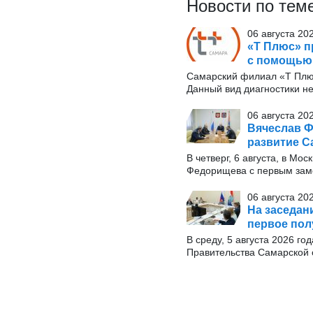
Новости по тем
06 августа 20
«Т Плюс» п
с помощью
Самарский филиал «Т Плю
Данный вид диагностики н
06 августа 20
Вячеслав Ф
развитие С
В четверг, 6 августа, в М
Федорищева с первым заме
06 августа 20
На заседан
первое пол
В среду, 5 августа 2026 г
Правительства Самарской 