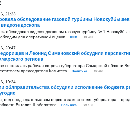
е
26, 21:23
ровела обследование газовой турбины Новокуйбышев
 видеоэндоскопа
с» обследовал видеоэндоскопом газовую турбину № 1 Новокуйбыш
еобходим для оперативной оценки...
ЖКХ
481
26, 20:47
едорищев и Леонид Симановский обсудили перспекти
амарского региона
оскве состоялась рабочая встреча губернатора Самарской области В
стителем председателя Комитета...
Политика
466
26, 19:24
ии облправительства обсудили исполнение бюджета ре
угодие
ода, под председательством первого заместителя губернатора – пре
области Виталия Шабалатова...
Политика
538