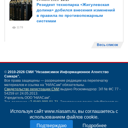
Резидент технопарка «Жигулевская
долина» добился внесения изменений
в правила по противопожарным
системам
1178
Весь список
©
2010-2026 СМИ
"Независимое Информационное Агентство
Самара"
.
Все права защищены — разрешение редакции на перепечатку
материалов и ссылка на "НИАСам" обязательны.
Свидетельство регистрации СМИ
выдано Роскомнадзор: ЭЛ № ФС 77 -
54259 от 24.05.2013.
Учредитель ООО "НИАСам".
Тел. редакции
+7 (846) 990-91-71.
Электронная почта: info@niasam.ru
Написать письмо
Используя сайт www.niasam.ru, вы соглашаетесь с
Карта сайта
использованием файлов cookie.
Нашли ошибку?
Подробнее