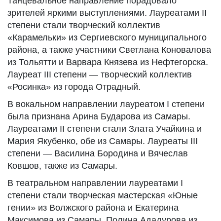
Танцевальное направление порадовало
зрителей яркими выступлениями. Лауреатами II
степени стали творческий коллектив
«Карамельки» из Сергиевского муниципального
района, а также участники Светлана Коновалова
из Тольятти и Варвара Князева из Нефтегорска.
Лауреат III степени — творческий коллектив
«Росинка» из города Отрадный.
В вокальном направлении лауреатом I степени
была признана Арина Бударова из Самары.
Лауреатами II степени стали Злата Учайкина и
Мария Якубенко, обе из Самары. Лауреаты III
степени — Василина Бородина и Вячеслав
Ковшов, также из Самары.
В театральном направлении лауреатами I
степени стали творческая мастерская «Юные
гении» из Волжского района и Екатерина
Максимова из Самары. Полина Ададурова из