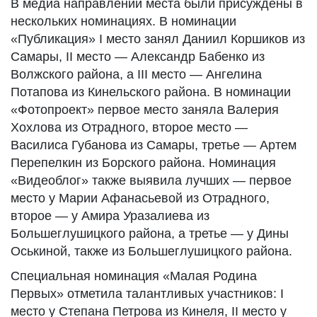
В медиа направлении места были присуждены в
нескольких номинациях. В номинации
«Публикация» I место занял Даниил Коршиков из
Самары, II место — Александр Бабенко из
Волжского района, а III место — Ангелина
Потапова из Кинельского района. В номинации
«Фотопроект» первое место заняла Валерия
Хохлова из Отрадного, второе место —
Василиса Губанова из Самары, третье — Артем
Перепелкин из Борского района. Номинация
«Видеоблог» также выявила лучших — первое
место у Марии Афанасьевой из Отрадного,
второе — у Амира Уразалиева из
Большеглушицкого района, а третье — у Дины
Оськиной, также из Большеглушицкого района.
Специальная номинация «Малая Родина
Первых» отметила талантливых участников: I
место у Степана Петрова из Кинеля, II место у