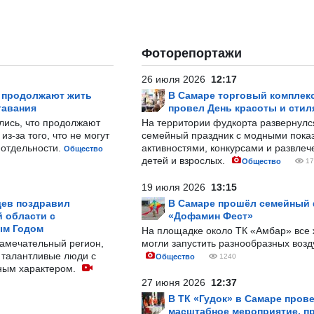
Фоторепортажи
26 июля 2026
12:17
р продолжают жить
В Самаре торговый комплек
тавания
провел День красоты и стил
лись, что продолжают
На территории фудкорта развернул
з-за того, что не могут
семейный праздник с модными показ
-отдельности.
активностями, конкурсами и развле
Общество
детей и взрослых.
Общество
17
19 июля 2026
13:15
ев поздравил
В Самаре прошёл семейный
 области с
«Дофамин Фест»
ым Годом
На площадке около ТК «Амбар» вс
замечательный регион,
могли запустить разнообразных воз
 талантливые люди с
Общество
1240
ным характером.
27 июня 2026
12:37
В ТК «Гудок» в Самаре пров
масштабное мероприятие, п