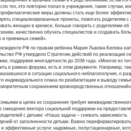
ло тех, кто повторно попал в учреждения, такие случаи, ко
, профилактические меры должны стать еще более эффекти
ирять специализированные проекты, помогать родителям с 
вать женщин в кризисе, больше говорить с родителями об
сихики, качественно обучать специалистов и создавать бол
 и приемных семей».
езиденте РФ по правам ребенка Мария Львова-Белова нап
льство РФ утвердило Стратегию действий по реализации с
ки, поддержке многодетности до 2036 года. «Многое из того
ить в рамках форума, есть в этом документе. Например, там
казавшихся в ситуации социального неблагополучия, о раз
о индивидуального плана по реабилитации и выводу семьи
приоритетным сохранением кровнородственных отношений»
 семьями в целях их сохранения требует межведомственног
же смещения вектора социальной поддержки на предоставл
родителей с детьми: «Наша задача – снижать зависимость
ений от заполненности детьми. Важно переформатировать
 и эффективные услуги: надомные, полустационарные, ко