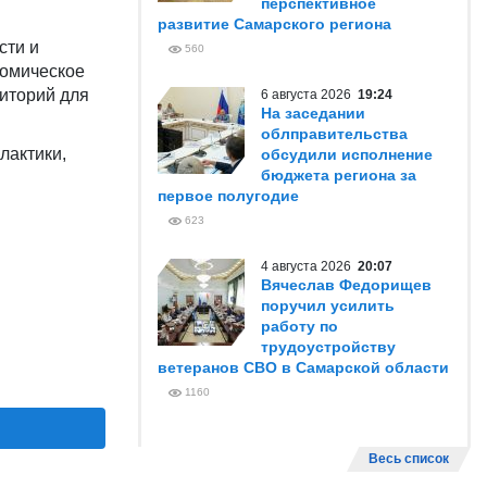
перспективное
развитие Самарского региона
сти и
560
номическое
риторий для
6 августа 2026
19:24
На заседании
облправительства
лактики,
обсудили исполнение
бюджета региона за
первое полугодие
623
4 августа 2026
20:07
Вячеслав Федорищев
поручил усилить
работу по
трудоустройству
ветеранов СВО в Самарской области
1160
Весь список