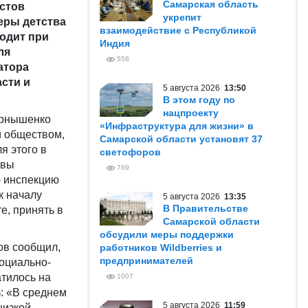
Самарская область
истов
укрепит
еры детства
взаимодействие с Республикой
ходит при
Индия
ля
558
атора
сти и
5 августа 2026
13:50
В этом году по
нацпроекту
ернышенко
«Инфраструктура для жизни» в
и обществом,
Самарской области установят 37
я этого в
светофоров
авы
769
ю инспекцию
к началу
5 августа 2026
13:35
В Правительстве
е, принять в
Самарской области
обсудили меры поддержки
ов сообщил,
работников Wildberries и
предпринимателей
социально-
тилось на
1007
%: «В среднем
5 августа 2026
11:59
низкой –