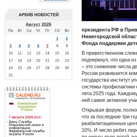
АРХИВ НОВОСТЕЙ
Август
2026
президента РФ в При
Пн
Вт
Ср
Чт
Пт
Сб
Вс
Нижегородской област
1
2
Фонда поддержки дете
3
4
5
6
7
8
9
В приветственном слов
10
11
12
13
14
15
16
подчеркнул, что одна из
17
18
19
20
21
22
23
– это снижение числа де
24
25
26
27
28
29
30
России развивается ко
31
государства институт 
системы профилактики с
лета 2025 года. Каждому
ней самое активное уча
Открывая форум, полно
что за последние три го
реабилитационные цент
10%. И число ребят, пе
по округу доля детей, 