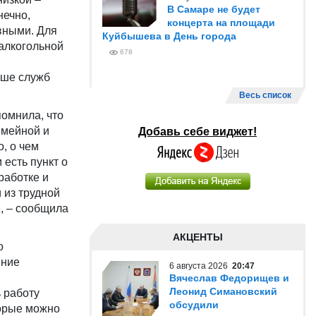
В Самаре не будет
нечно,
концерта на площади
вными. Для
Куйбышева в День города
алкогольной
678
ьше служб
Весь список
омнила, что
емейной и
Добавь себе виджет!
, о чем
 есть пункт о
работке и
 из трудной
, – сообщила
АКЦЕНТЫ
о
ение
6 августа 2026
20:47
Вячеслав Федорищев и
Леонид Симановский
 работу
обсудили
торые можно