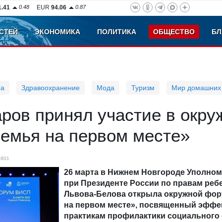
1.41
0.48
EUR
94.06
0.87
СТЕЙ
ЭКОНОМИКА
ПОЛИТИКА
ОБЩЕСТВО
БЛ
ра
Здравоохранение
Мода
Туризм
Мир домашних
ров принял участие в окр
емья на первом месте»
801
26 марта в Нижнем Новгороде Уполно
при Президенте России по правам реб
Львова-Белова открыла окружной фо
на первом месте», посвященный эфф
практикам профилактики социального 