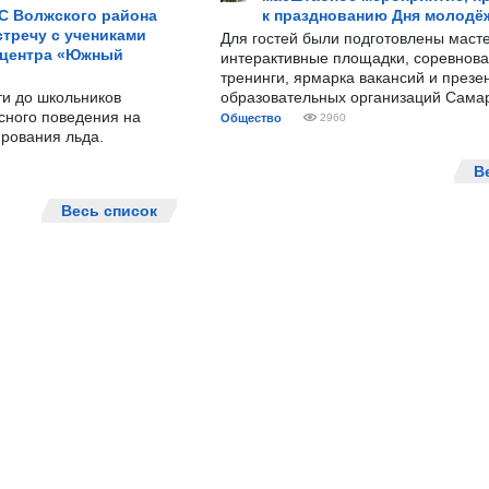
С Волжского района
к празднованию Дня молодё
тречу с учениками
Для гостей были подготовлены масте
 центра «Южный
интерактивные площадки, соревнова
тренинги, ярмарка вакансий и презе
ти до школьников
образовательных организаций Сама
сного поведения на
Общество
2960
рования льда.
В
Весь список