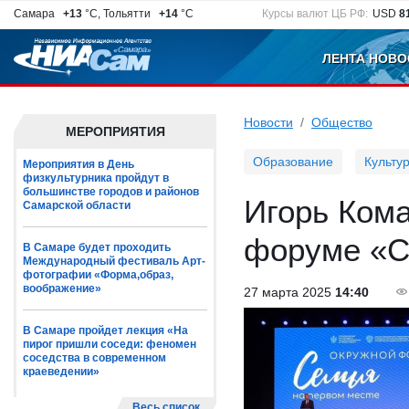
Самара
+13
°C, Тольятти
+14
°C
Курсы валют ЦБ РФ:
USD
8
ЛЕНТА НОВО
Новости
Общество
МЕРОПРИЯТИЯ
Образование
Культу
Мероприятия в День
физкультурника пройдут в
большинстве городов и районов
Игорь Кома
Самарской области
форуме «С
В Самаре будет проходить
Международный фестиваль Арт-
фотографии «Форма,образ,
воображение»
27 марта 2025
14:40
В Самаре пройдет лекция «На
пирог пришли соседи: феномен
соседства в современном
краеведении»
Весь список