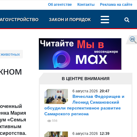
Об агентстве
Контакты
Реклама на сайте
АГОУСТРОЙСТВО
ЗАКОН И ПОРЯДОК
 животных
ужном
В ЦЕНТРЕ ВНИМАНИЯ
6 августа 2026
20:47
Вячеслав Федорищев и
Леонид Симановский
моченный
обсудили перспективное развитие
енка Мария
Самарского региона
рум «Семья
556
ективным
сиротства.
6 августа 2026
12:39