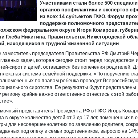
Участниками стали более 500 специал
органов профилактики и экспертов сф
из всех 14 субъектов ПФО. Форум про
поддержке полномочного представите
волжском федеральном округе Игоря Комарова, губерн
и Глеба Никитина, Правительства Нижегородской обла
й, находящихся в трудной жизненной ситуации.
е заместитель председателя Правительства РФ Дмитрий Ч
 главных задач, которая сегодня стоит перед государством 
тей-сирот и детей, оставшихся без попечения родителей. Дл
мплексная система семейной поддержки: «По поручению гл
уполномоченных по правам ребенка проводит Всероссийску
оциального сиротства. Ее результаты будут представлены 
 региону крайне важно ответственно отнестись к этой работ
стие».
мочный представитель Президента РФ в ПФО Игорь Комар
да в округе количество детей от 3 до 17 лет, помещенных в 
ры для несовершеннолетних по заявлению родителя, сокра
реданных под опеку в семьи родственников, выросло на 14
возвращенных в кровные семьи и к родственникам, остается 