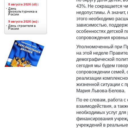
43%. Не сокращается чис
недопустимы. А значит
этого необходимо расш
зависимостью, поддержи
особенностях детской п
сопровождения кровных
Уполномоченный при Пр
на этой неделе Правите
демографической полити
сегодня мы будем говор
сопровождении семей, о
реализации комплексног
жизненной ситуации с 
Мария Львова-Белова.
По ее словам, работа с
взаимодействия, а так
необходимых услуг для 
финансирования учрежд
учреждений в реальные