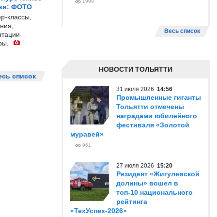
1999
жи: ФОТО
р-классы,
ния,
Весь список
нтации
ры.
НОВОСТИ ТОЛЬЯТТИ
есь список
31 июля 2026
14:56
Промышленные гиганты
Тольятти отмечены
наградами юбилейного
фестиваля «Золотой
муравей»
961
27 июля 2026
15:20
Резидент «Жигулевской
долины» вошел в
топ-10 национального
рейтинга
«ТехУспех-2026»