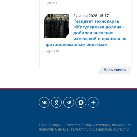
961
24 июля 2026
16:17
Резидент технопарка
«Жигулевская долина»
добился внесения
изменений в правила по
противопожарным системам
1199
Весь список
НИА Самара - новости Самары сегодня, последние
новости Самары Тольятти и Самарской области