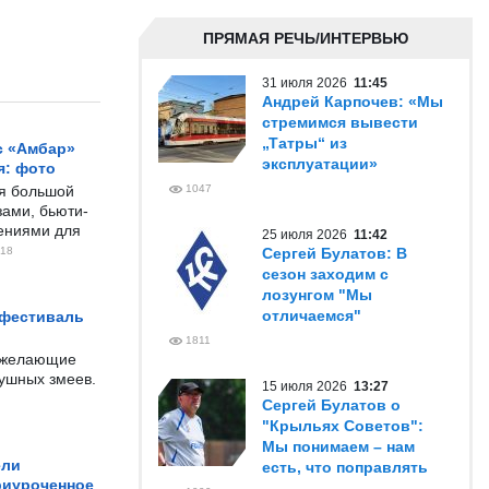
ПРЯМАЯ РЕЧЬ/ИНТЕРВЬЮ
31 июля 2026
11:45
Андрей Карпочев: «Мы
стремимся вывести
„Татры“ из
с «Амбар»
эксплуатации»
я: фото
ся большой
1047
ами, бьюти-
чениями для
25 июля 2026
11:42
18
Сергей Булатов: В
сезон заходим с
лозунгом "Мы
отличаемся"
 фестиваль
1811
е желающие
душных змеев.
15 июля 2026
13:27
Сергей Булатов о
"Крыльях Советов":
Мы понимаем – нам
ели
есть, что поправлять
риуроченное