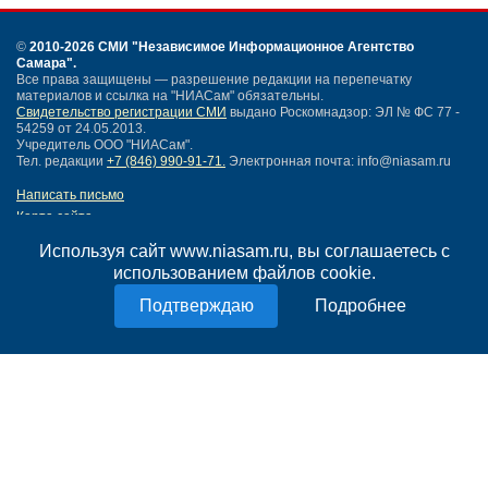
©
2010-2026 СМИ
"Независимое Информационное Агентство
Самара"
.
Все права защищены — разрешение редакции на перепечатку
материалов и ссылка на "НИАСам" обязательны.
Свидетельство регистрации СМИ
выдано Роскомнадзор: ЭЛ № ФС 77 -
54259 от 24.05.2013.
Учредитель ООО "НИАСам".
Тел. редакции
+7 (846) 990-91-71.
Электронная почта: info@niasam.ru
Написать письмо
Карта сайта
Нашли ошибку?
Используя сайт www.niasam.ru, вы соглашаетесь с
Политика конфиденциальности
использованием файлов cookie.
Согласие на обработку персональных данных
18+
Подробнее
НИА Самара - новости Самары сегодня, последние новости Самары
Тольятти и Самарской области