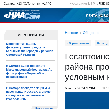
Самара
+13
°C, Тольятти
+14
°C
Курсы валют ЦБ РФ:
USD
8
ЛЕНТА НОВО
Новости
Общество
МЕРОПРИЯТИЯ
Образование
Культу
Мероприятия в День
физкультурника пройдут в
большинстве городов и районов
Госавтоинс
Самарской области
района пр
В Самаре будет проходить
Международный фестиваль Арт-
фотографии «Форма,образ,
условным 
воображение»
6 июля 2024
17:04
В Самаре пройдет лекция «На
13
пирог пришли соседи: феномен
соседства в современном
краеведении»
Весь список