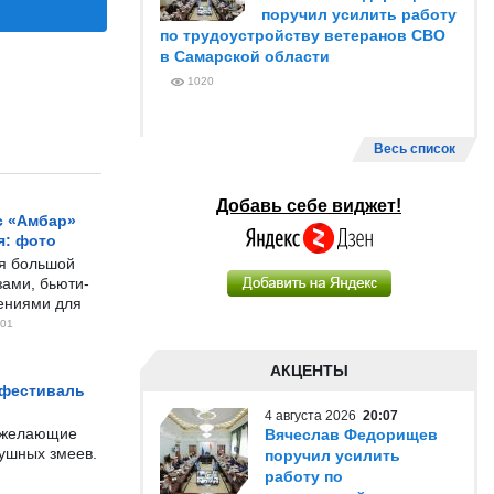
поручил усилить работу
по трудоустройству ветеранов СВО
в Самарской области
1020
Весь список
Добавь себе виджет!
с «Амбар»
я: фото
ся большой
ами, бьюти-
чениями для
01
АКЦЕНТЫ
 фестиваль
4 августа 2026
20:07
е желающие
Вячеслав Федорищев
душных змеев.
поручил усилить
работу по