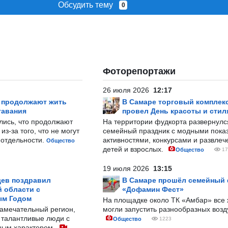
Обсудить тему
0
Фоторепортажи
26 июля 2026
12:17
р продолжают жить
В Самаре торговый комплек
тавания
провел День красоты и стил
лись, что продолжают
На территории фудкорта развернул
з-за того, что не могут
семейный праздник с модными показ
-отдельности.
активностями, конкурсами и развле
Общество
детей и взрослых.
Общество
17
19 июля 2026
13:15
ев поздравил
В Самаре прошёл семейный
 области с
«Дофамин Фест»
ым Годом
На площадке около ТК «Амбар» вс
замечательный регион,
могли запустить разнообразных воз
 талантливые люди с
Общество
1223
ным характером.