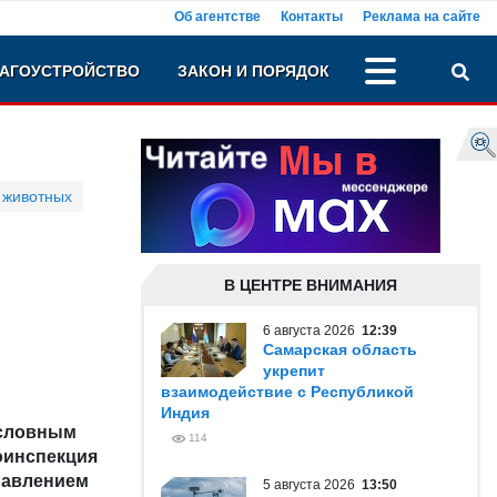
Об агентстве
Контакты
Реклама на сайте
АГОУСТРОЙСТВО
ЗАКОН И ПОРЯДОК
 животных
В ЦЕНТРЕ ВНИМАНИЯ
6 августа 2026
12:39
Самарская область
укрепит
взаимодействие с Республикой
Индия
условным
114
оинспекция
равлением
5 августа 2026
13:50