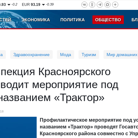
0.93
-0.2
EUR
93.19
-0.39
СТЕЙ
ЭКОНОМИКА
ПОЛИТИКА
ОБЩЕСТВО
БЛ
ра
Здравоохранение
Мода
Туризм
Мир домашних
пекция Красноярского
оводит мероприятие под
названием «Трактор»
18
Профилактическое мероприятие под 
названием «Трактор» проводят Госавт
Красноярского района совместно с Уп