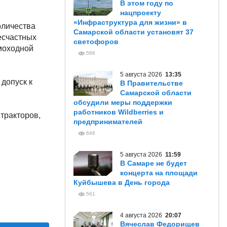
В этом году по
нацпроекту
«Инфраструктура для жизни» в
оличества
Самарской области установят 37
есчастных
светофоров
амоходной
586
5 августа 2026
13:35
 допуск к
В Правительстве
Самарской области
обсудили меры поддержки
работников Wildberries и
тракторов,
предпринимателей
646
5 августа 2026
11:59
В Самаре не будет
концерта на площади
Куйбышева в День города
561
4 августа 2026
20:07
Вячеслав Федорищев