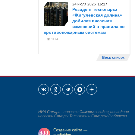
24 июля 2026
16:17
Резидент технопарка
«Жигулевская долина»
добился внесения
изменений в правила по
противопожарным системам
1174
Весь список
НИА Самара - новости Самары сегодня, последние
новости Самары Тольятти и Самарской области
Создание сайта —
mediaidea