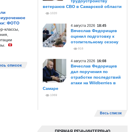
трудоустройству
ветеранов СВО в Самарской области
ели
1020
риуроченное
жи: ФОТО
4 августа 2026
18:45
р-классы,
Вячеслав Федорищев
ния,
оценил подготовку к
нтации
отопительному сезону
ры.
916
4 августа 2026
16:08
есь список
Вячеслав Федорищев
дал поручения по
отработке последствий
атаки на Wildberries в
Самаре
1069
Весь список
ПРЯМАЯ РЕЧЬ/ИНТЕРВЬЮ