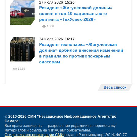
27 июля 2026
15:20
Резидент «Жигулевской долины»
вошел в топ-10 национального
рейтинга «ТехУспех-2026»
1008
24 июля 2026
16:17
Резидент технопарка «Жигулевская
долина» добился внесения изменений
в правила по противопожарным
системам
1224
Весь список
©
2010-2026 СМИ
"Независимое Информационное Агентство
Самара"
.
Все права защищены — разрешение редакции на перепечатку
материалов и ссылка на "НИАСам" обязательны.
Свидетельство регистрации СМИ
выдано Роскомнадзор: ЭЛ № ФС 77 -