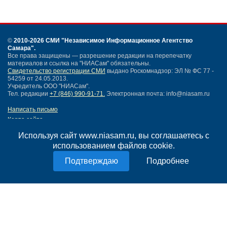
©
2010-2026 СМИ
"Независимое Информационное Агентство
Самара"
.
Все права защищены — разрешение редакции на перепечатку
материалов и ссылка на "НИАСам" обязательны.
Свидетельство регистрации СМИ
выдано Роскомнадзор: ЭЛ № ФС 77 -
54259 от 24.05.2013.
Учредитель ООО "НИАСам".
Тел. редакции
+7 (846) 990-91-71.
Электронная почта: info@niasam.ru
Написать письмо
Карта сайта
Нашли ошибку?
Используя сайт www.niasam.ru, вы соглашаетесь с
Политика конфиденциальности
использованием файлов cookie.
Согласие на обработку персональных данных
18+
Подробнее
НИА Самара - новости Самары сегодня, последние новости Самары
Тольятти и Самарской области