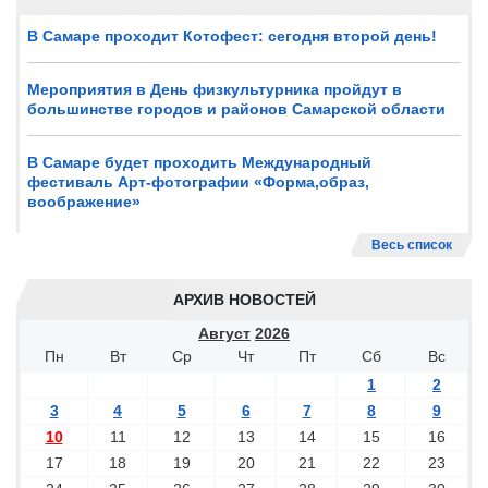
В Самаре проходит Котофест: сегодня второй день!
Мероприятия в День физкультурника пройдут в
большинстве городов и районов Самарской области
В Самаре будет проходить Международный
фестиваль Арт-фотографии «Форма,образ,
воображение»
Весь список
АРХИВ НОВОСТЕЙ
Август
2026
Пн
Вт
Ср
Чт
Пт
Сб
Вс
1
2
3
4
5
6
7
8
9
10
11
12
13
14
15
16
17
18
19
20
21
22
23