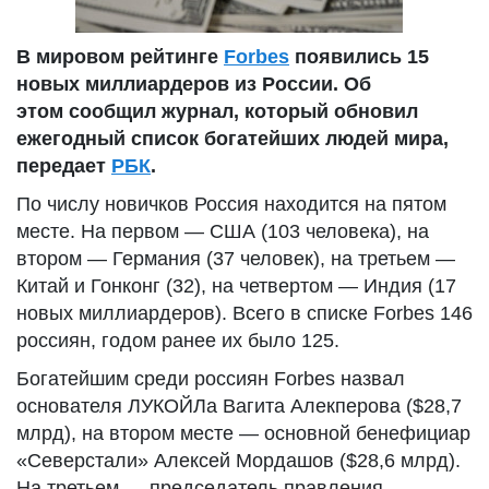
В мировом рейтинге
Forbes
появились 15
новых миллиардеров из России. Об
этом сообщил журнал, который обновил
ежегодный список богатейших людей мира,
передает
РБК
.
По числу новичков Россия находится на пятом
месте. На первом — США (103 человека), на
втором — Германия (37 человек), на третьем —
Китай и Гонконг (32), на четвертом — Индия (17
новых миллиардеров). Всего в списке Forbes 146
россиян, годом ранее их было 125.
Богатейшим среди россиян Forbes назвал
основателя ЛУКОЙЛа Вагита Алекперова ($28,7
млрд), на втором месте — основной бенефициар
«Северстали» Алексей Мордашов ($28,6 млрд).
На третьем — председатель правления