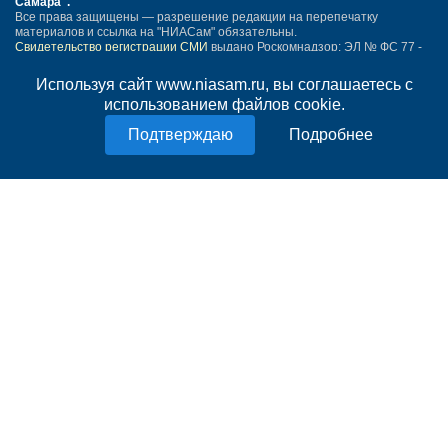
Самара"
.
Все права защищены — разрешение редакции на перепечатку
материалов и ссылка на "НИАСам" обязательны.
Свидетельство регистрации СМИ
выдано Роскомнадзор: ЭЛ № ФС 77 -
54259 от 24.05.2013.
Учредитель ООО "НИАСам".
Используя сайт www.niasam.ru, вы соглашаетесь с
Тел. редакции
+7 (846) 990-91-71.
Электронная почта: info@niasam.ru
использованием файлов cookie.
Написать письмо
Подробнее
Карта сайта
Нашли ошибку?
Политика конфиденциальности
Согласие на обработку персональных данных
18+
НИА Самара - новости Самары сегодня, последние новости Самары
Тольятти и Самарской области
Создание сайта —
mediaidea