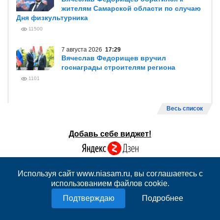
жителям Самарской области по случаю
Дня физкультурника
11500
7 августа 2026
17:29
Вячеслав Федорищев вручил
госнаграды строителям региона
1101
Весь список
Добавь себе виджет!
Используя сайт www.niasam.ru, вы соглашаетесь с
использованием файлов cookie.
Подробнее
АКЦЕНТЫ