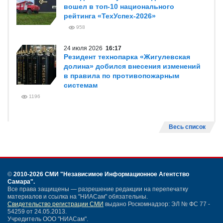
вошел в топ-10 национального
рейтинга «ТехУспех-2026»
958
24 июля 2026
16:17
Резидент технопарка «Жигулевская
долина» добился внесения изменений
в правила по противопожарным
системам
1196
Весь список
©
2010-2026 СМИ
"Независимое Информационное Агентство
Самара"
.
Все права защищены — разрешение редакции на перепечатку
материалов и ссылка на "НИАСам" обязательны.
Свидетельство регистрации СМИ
выдано Роскомнадзор: ЭЛ № ФС 77 -
54259 от 24.05.2013.
Учредитель ООО "НИАСам".