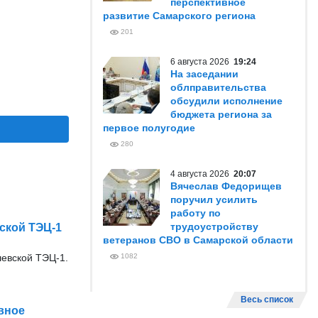
перспективное
развитие Самарского региона
201
6 августа 2026
19:24
На заседании
облправительства
обсудили исполнение
бюджета региона за
первое полугодие
280
4 августа 2026
20:07
Вячеслав Федорищев
поручил усилить
работу по
трудоустройству
ской ТЭЦ-1
ветеранов СВО в Самарской области
евской ТЭЦ-1.
1082
Весь список
вное