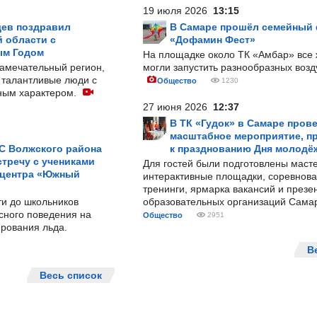
19 июля 2026
13:15
ев поздравил
В Самаре прошёл семейный
 области с
«Дофамин Фест»
ым Годом
На площадке около ТК «Амбар» вс
замечательный регион,
могли запустить разнообразных воз
 талантливые люди с
Общество
1230
ным характером.
27 июня 2026
12:37
В ТК «Гудок» в Самаре пров
масштабное мероприятие, п
С Волжского района
к празднованию Дня молодё
тречу с учениками
Для гостей были подготовлены масте
 центра «Южный
интерактивные площадки, соревнова
тренинги, ярмарка вакансий и презе
ти до школьников
образовательных организаций Сама
сного поведения на
Общество
2951
рования льда.
В
Весь список