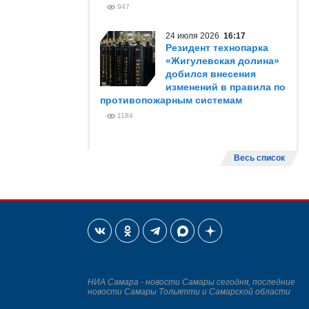
947
24 июля 2026
16:17
Резидент технопарка
«Жигулевская долина»
добился внесения
изменений в правила по
противопожарным системам
1184
Весь список
НИА Самара - новости Самары сегодня, последние
новости Самары Тольятти и Самарской области