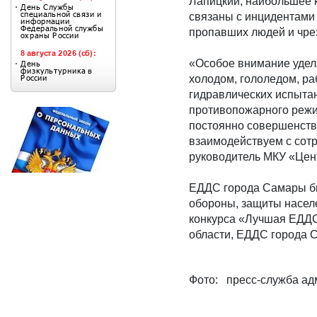
Лапицкий, наибольшее 
связаны с инцидентами
пропавших людей и чре
«Особое внимание удел
холодом, гололедом, р
гидравлических испыта
противопожарного режи
постоянно совершенств
взаимодействуем с сот
руководитель МКУ «Цен
ЕДДС города Самары бы
обороны, защиты населе
конкурса «Лучшая ЕДДС
области, ЕДДС города С
Фото: пресс-служба а