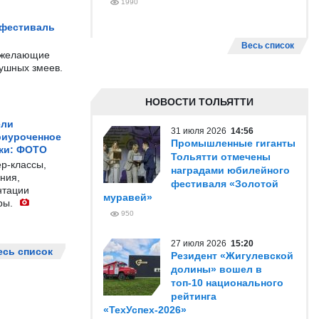
1990
 фестиваль
Весь список
е желающие
душных змеев.
НОВОСТИ ТОЛЬЯТТИ
ели
31 июля 2026
14:56
риуроченное
Промышленные гиганты
жи: ФОТО
Тольятти отмечены
р-классы,
наградами юбилейного
ния,
фестиваля «Золотой
нтации
муравей»
ры.
950
27 июля 2026
15:20
есь список
Резидент «Жигулевской
долины» вошел в
топ-10 национального
рейтинга
«ТехУспех-2026»