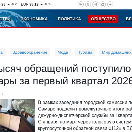
0.93
-0.2
EUR
93.19
-0.39
СТЕЙ
ЭКОНОМИКА
ПОЛИТИКА
ОБЩЕСТВО
БЛ
ра
Здравоохранение
Мода
Туризм
Мир домашних
тысяч обращений поступило
ры за первый квартал 2026
31
В рамках заседания городской комиссии п
Самаре подвели промежуточные итоги ра
дежурно-диспетчерской службы за I кварта
С января по март через голосовую систем
круглосуточной обратной связи «112» в Е