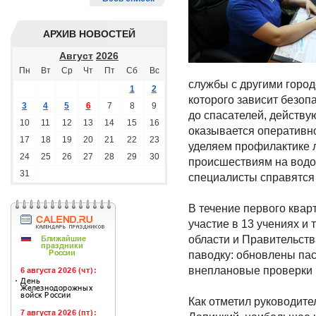
АРХИВ НОВОСТЕЙ
Август
2026
Пн
Вт
Ср
Чт
Пт
Сб
Вс
службы с другими горо
1
2
которого зависит безоп
3
4
5
6
7
8
9
до спасателей, действ
10
11
12
13
14
15
16
оказывается оперативно
17
18
19
20
21
22
23
уделяем профилактике 
24
25
26
27
28
29
30
происшествиям на водо
31
специалисты справятся 
В течение первого ква
участие в 13 учениях и
области и Правительств
паводку: обновлены па
внеплановые проверки и
Как отметил руководит