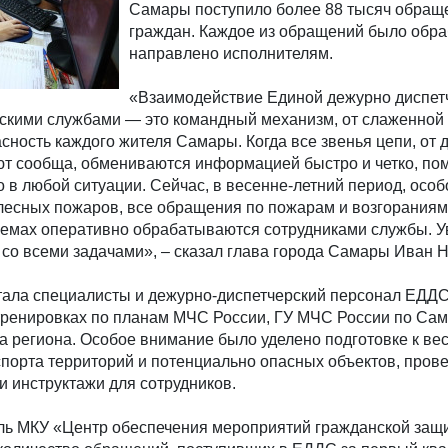
Самары поступило более 88 тысяч обращ
граждан. Каждое из обращений было обра
направлено исполнителям.
«Взаимодействие Единой дежурно диспет
дскими службами — это командный механизм, от слаженной
асность каждого жителя Самары. Когда все звенья цепи, от 
уют сообща, обмениваются информацией быстро и четко, по
 в любой ситуации. Сейчас, в весенне-летний период, осо
лесных пожаров, все обращения по пожарам и возгораниям
емах оперативно обрабатываются сотрудниками службы. У
со всеми задачами», – сказал глава города Самары Иван Н
ртала специалисты и дежурно-диспетчерский персонал ЕДД
 тренировках по планам МЧС России, ГУ МЧС России по Са
а региона. Особое внимание было уделено подготовке к ве
спорта территорий и потенциально опасных объектов, пров
 инструктажи для сотрудников.
ель МКУ «Центр обеспечения мероприятий гражданской защ