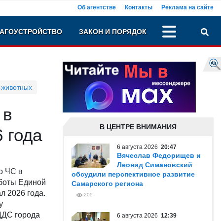
Об агентстве
Контакты
Реклама на сайте
АГОУСТРОЙСТВО
ЗАКОН И ПОРЯДОК
 животных
 в
В ЦЕНТРЕ ВНИМАНИЯ
 года
6 августа 2026
20:47
Вячеслав Федорищев и
Леонид Симановский
о ЧС в
обсудили перспективное развитие
боты Единой
Самарского региона
л 2026 года.
205
у
ДДС города
6 августа 2026
12:39