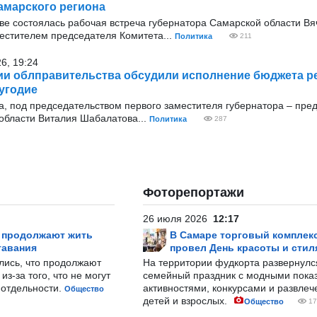
амарского региона
оскве состоялась рабочая встреча губернатора Самарской области В
стителем председателя Комитета...
Политика
211
26, 19:24
ии облправительства обсудили исполнение бюджета ре
угодие
ода, под председательством первого заместителя губернатора – пре
области Виталия Шабалатова...
Политика
287
Фоторепортажи
26 июля 2026
12:17
р продолжают жить
В Самаре торговый комплек
тавания
провел День красоты и стил
лись, что продолжают
На территории фудкорта развернул
з-за того, что не могут
семейный праздник с модными показ
-отдельности.
активностями, конкурсами и развле
Общество
детей и взрослых.
Общество
17