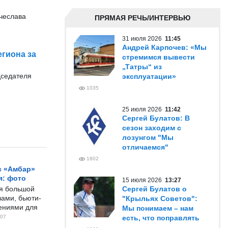
ячеслава
ПРЯМАЯ РЕЧЬ/ИНТЕРВЬЮ
31 июля 2026
11:45
Андрей Карпочев: «Мы
гиона за
стремимся вывести
„Татры“ из
дседателя
эксплуатации»
1035
25 июля 2026
11:42
Сергей Булатов: В
сезон заходим с
лозунгом "Мы
отличаемся"
1802
с «Амбар»
я: фото
15 июля 2026
13:27
ся большой
Сергей Булатов о
ами, бьюти-
"Крыльях Советов":
чениями для
Мы понимаем – нам
07
есть, что поправлять