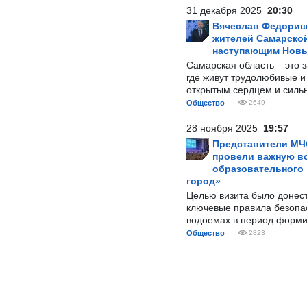
31 декабря 2025
20:30
Вячеслав Федорищ
жителей Самарской
наступающим Нов
Самарская область – это 
где живут трудолюбивые и
открытым сердцем и силь
Общество
2649
28 ноября 2025
19:57
Представители МЧ
провели важную вс
образовательного
город»
Целью визита было донес
ключевые правила безопа
водоемах в период форми
Общество
2823