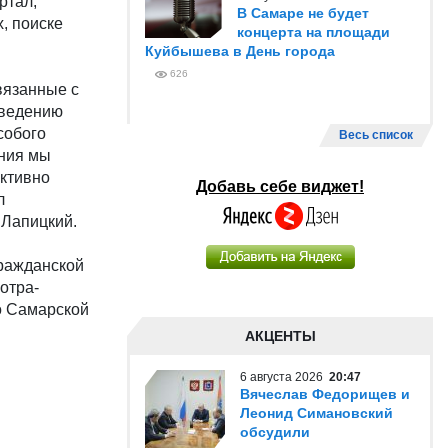
ртал,
В Самаре не будет
, поиске
концерта на площади
Куйбышева в День города
626
вязанные с
оведению
собого
Весь список
ания мы
ктивно
Добавь себе виджет!
л
 Лапицкий.
гражданской
отра-
о Самарской
АКЦЕНТЫ
6 августа 2026
20:47
Вячеслав Федорищев и
Леонид Симановский
обсудили