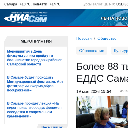
Самара
+13
°C, Тольятти
+14
°C
Курсы валют ЦБ РФ:
USD
8
ЛЕНТА НОВО
Новости
Общество
МЕРОПРИЯТИЯ
Образование
Культу
Мероприятия в День
физкультурника пройдут в
большинстве городов и районов
Более 88 
Самарской области
ЕДДС Сама
В Самаре будет проходить
Международный фестиваль Арт-
фотографии «Форма,образ,
воображение»
19 мая 2026
15:54
10
В Самаре пройдет лекция «На
пирог пришли соседи: феномен
соседства в современном
краеведении»
Весь список