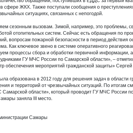
количество обращений, поступивших в ЕДДС за первый ква
 в сфере ЖКХ. Также поступали сообщения о преступлениях
звычайных ситуациях, связанных с непогодой.
яем сезонным вызовам. Зимой, например, это проблемы, с
аботой отопительных систем. Сейчас есть обращения по пр
ний, вопросам пожарной безопасности в период действия о
ма. Как ключевое звено в системе оперативного реагиров
уем процессы сбора и обработки первичной информации, а
рудниками ГУ МЧС России по Самарской области», – отмети
тр обеспечения мероприятий гражданской защиты» Сергей
ла образована в 2012 году для решения задач в области 
ния и территорий от чрезвычайных ситуаций. По итогам см
 Самарской области», который проводит ГУ МЧС России п
амары заняла III место.
дминистрации Самары