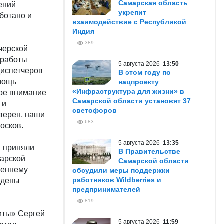
Самарская область
ений
укрепит
ботано и
взаимодействие с Республикой
Индия
389
черской
 работы
5 августа 2026
13:50
диспетчеров
В этом году по
мощь
нацпроекту
«Инфраструктура для жизни» в
бое внимание
Самарской области установят 37
 и
светофоров
верен, наши
683
осков.
5 августа 2026
13:35
С приняли
В Правительстве
марской
Самарской области
сеннему
обсудили меры поддержки
работников Wildberries и
едены
предпринимателей
819
иты» Сергей
5 августа 2026
11:59