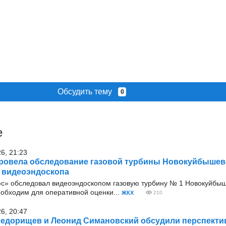
Обсудить тему
0
е
26, 21:23
ровела обследование газовой турбины Новокуйбышев
 видеоэндоскопа
с» обследовал видеоэндоскопом газовую турбину № 1 Новокуйбыш
еобходим для оперативной оценки...
ЖКХ
210
26, 20:47
едорищев и Леонид Симановский обсудили перспекти