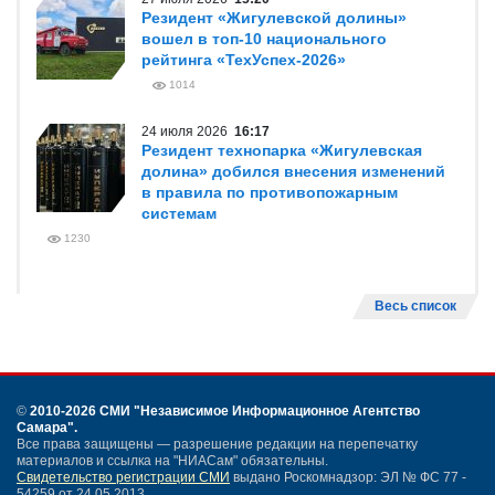
Резидент «Жигулевской долины»
вошел в топ-10 национального
рейтинга «ТехУспех-2026»
1014
24 июля 2026
16:17
Резидент технопарка «Жигулевская
долина» добился внесения изменений
в правила по противопожарным
системам
1230
Весь список
©
2010-2026 СМИ
"Независимое Информационное Агентство
Самара"
.
Все права защищены — разрешение редакции на перепечатку
материалов и ссылка на "НИАСам" обязательны.
Свидетельство регистрации СМИ
выдано Роскомнадзор: ЭЛ № ФС 77 -
54259 от 24.05.2013.