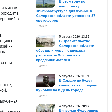
В этом году по
нацпроекту
ая миссия
«Инфраструктура для жизни» в
проходит в
Самарской области установят 37
еренций в
светофоров
602
в
5 августа 2026
13:35
инципы
В Правительстве
Самарской области
изайн-
обсудили меры поддержки
лом.
работников Wildberries и
предпринимателей
ва при
674
5 августа 2026
11:59
В Самаре не будет
ленске,
концерта на площади
Куйбышева в День города
ной.
572
зарубежья.
4 августа 2026
20:07
Вячеслав Федорищев