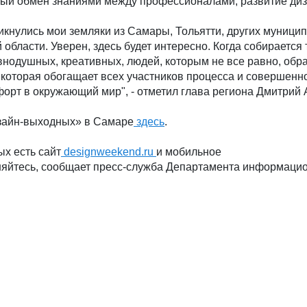
тый обмен знаниями между профессионалами, развитие диз
кликнулись мои земляки из Самары, Тольятти, других муници
области. Уверен, здесь будет интересно. Когда собирается 
нодушных, креативных, людей, которым не все равно, обра
 которая обогащает всех участников процесса и совершенно
мфорт в окружающий мир", - отметил глава региона Дмитрий 
зайн-выходных» в Самаре
здесь
.
х есть сайт
designweekend.ru
и мобильное
яйтесь, сообщает пресс-служба Департамента информаци