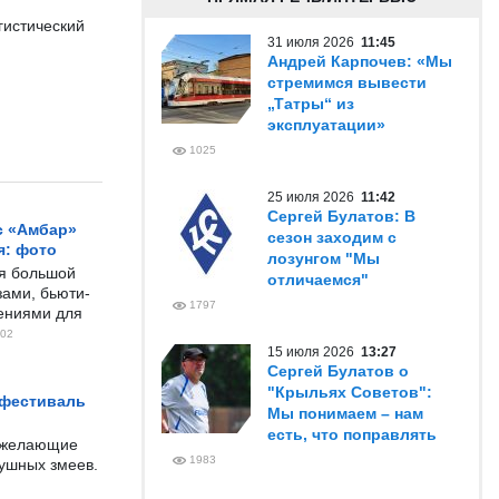
гистический
31 июля 2026
11:45
Андрей Карпочев: «Мы
стремимся вывести
„Татры“ из
эксплуатации»
1025
25 июля 2026
11:42
Сергей Булатов: В
с «Амбар»
сезон заходим с
я: фото
лозунгом "Мы
ся большой
отличаемся"
ами, бьюти-
1797
чениями для
02
15 июля 2026
13:27
Сергей Булатов о
"Крыльях Советов":
 фестиваль
Мы понимаем – нам
есть, что поправлять
е желающие
1983
душных змеев.