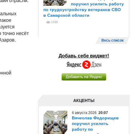
айн отрасли.
поручил усилить работу
по трудоустройству ветеранов СВО
пальных
в Самарской области
такое
1030
зуется
 точно несёт
Азаров.
Весь список
Добавь себе виджет!
онной
АКЦЕНТЫ
4 августа 2026
20:07
Вячеслав Федорищев
поручил усилить
работу по