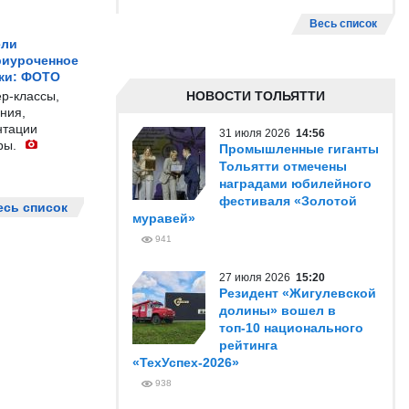
Весь список
ели
риуроченное
жи: ФОТО
р-классы,
НОВОСТИ ТОЛЬЯТТИ
ния,
нтации
31 июля 2026
14:56
ры.
Промышленные гиганты
Тольятти отмечены
наградами юбилейного
фестиваля «Золотой
есь список
муравей»
941
27 июля 2026
15:20
Резидент «Жигулевской
долины» вошел в
топ-10 национального
рейтинга
«ТехУспех-2026»
938