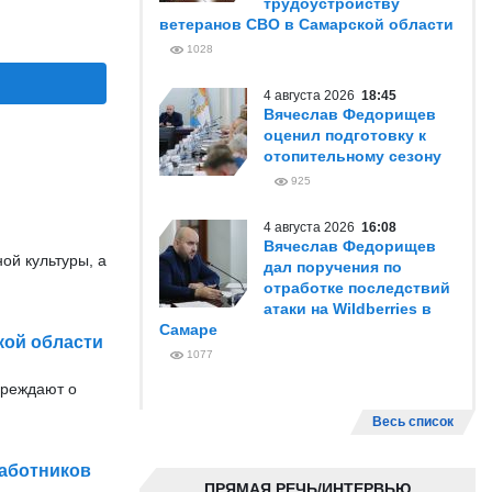
трудоустройству
ветеранов СВО в Самарской области
1028
4 августа 2026
18:45
Вячеслав Федорищев
оценил подготовку к
отопительному сезону
925
4 августа 2026
16:08
Вячеслав Федорищев
ой культуры, а
дал поручения по
отработке последствий
атаки на Wildberries в
Самаре
кой области
1077
преждают о
Весь список
работников
ПРЯМАЯ РЕЧЬ/ИНТЕРВЬЮ