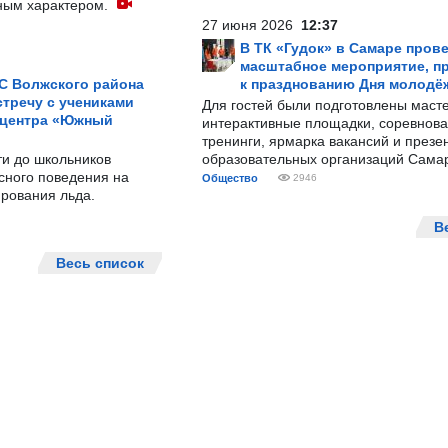
ным характером.
27 июня 2026
12:37
В ТК «Гудок» в Самаре пров
масштабное мероприятие, п
С Волжского района
к празднованию Дня молодё
тречу с учениками
Для гостей были подготовлены масте
 центра «Южный
интерактивные площадки, соревнова
тренинги, ярмарка вакансий и презе
ти до школьников
образовательных организаций Сама
сного поведения на
Общество
2946
рования льда.
В
Весь список