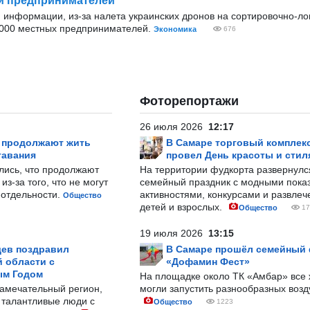
s и предпринимателей
 информации, из-за налета украинских дронов на сортировочно-ло
 000 местных предпринимателей.
Экономика
676
Фоторепортажи
26 июля 2026
12:17
р продолжают жить
В Самаре торговый комплек
тавания
провел День красоты и стил
лись, что продолжают
На территории фудкорта развернул
з-за того, что не могут
семейный праздник с модными показ
-отдельности.
активностями, конкурсами и развле
Общество
детей и взрослых.
Общество
17
19 июля 2026
13:15
ев поздравил
В Самаре прошёл семейный
 области с
«Дофамин Фест»
ым Годом
На площадке около ТК «Амбар» вс
замечательный регион,
могли запустить разнообразных воз
 талантливые люди с
Общество
1223