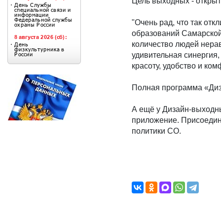
Цель выходных - откры
"Очень рад, что так от
образований Самарской 
количество людей нерав
удивительная синергия,
красоту, удобство и ко
Полная программа «Ди
А ещё у Дизайн-выходны
приложение. Присоедин
политики СО.