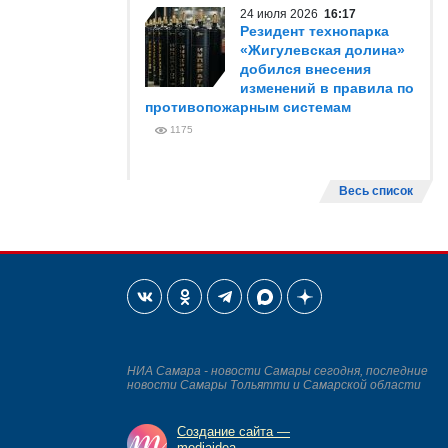
24 июля 2026
16:17
Резидент технопарка
«Жигулевская долина»
добился внесения
изменений в правила по
противопожарным системам
1175
Весь список
НИА Самара - новости Самары сегодня, последние
новости Самары Тольятти и Самарской области
Создание сайта —
mediaidea