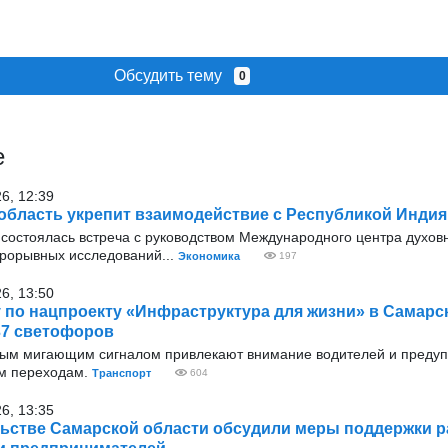
Обсудить тему
0
е
26, 12:39
область укрепит взаимодействие с Республикой Индия
 состоялась встреча с руководством Международного центра духовн
рорывных исследований...
Экономика
197
26, 13:50
у по нацпроекту «Инфраструктура для жизни» в Самарс
37 светофоров
тым мигающим сигналом привлекают внимание водителей и преду
м переходам.
Транспорт
604
26, 13:35
ьстве Самарской области обсудили меры поддержки 