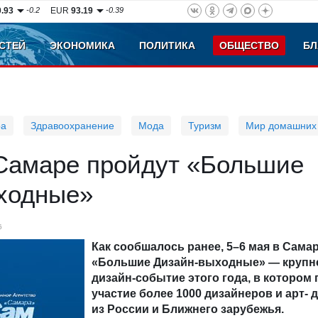
0.93
-0.2
EUR
93.19
-0.39
СТЕЙ
ЭКОНОМИКА
ПОЛИТИКА
ОБЩЕСТВО
БЛ
ра
Здравоохранение
Мода
Туризм
Мир домашних
 Самаре пройдут «Большие
ходные»
6
Как сообшалось ранее, 5–6 мая в Сама
«Большие Дизайн-выходные» — крупн
дизайн-событие этого года, в котором
участие более 1000 дизайнеров и арт- 
из России и Ближнего зарубежья.