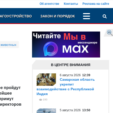
Об агентстве
Контакты
Реклама на сайте
АГОУСТРОЙСТВО
ЗАКОН И ПОРЯДОК
 животных
В ЦЕНТРЕ ВНИМАНИЯ
6 августа 2026
12:39
Самарская область
укрепит
ре пройдут
взаимодействие с Республикой
ейшее
Индия
 примут
193
директоров
5 августа 2026
13:50