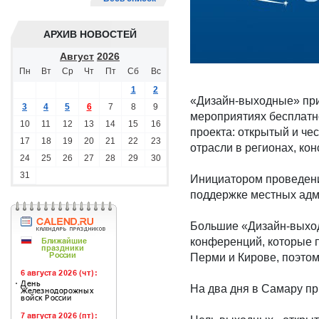
АРХИВ НОВОСТЕЙ
Август
2026
Пн
Вт
Ср
Чт
Пт
Сб
Вс
1
2
«Дизайн-выходные» при
3
4
5
6
7
8
9
мероприятиях бесплатн
10
11
12
13
14
15
16
проекта: открытый и ч
17
18
19
20
21
22
23
отрасли в регионах, ко
24
25
26
27
28
29
30
31
Инициатором проведени
поддержке местных адм
Большие «Дизайн-выход
конференций, которые п
Перми и Кирове, поэто
На два дня в Самару пр