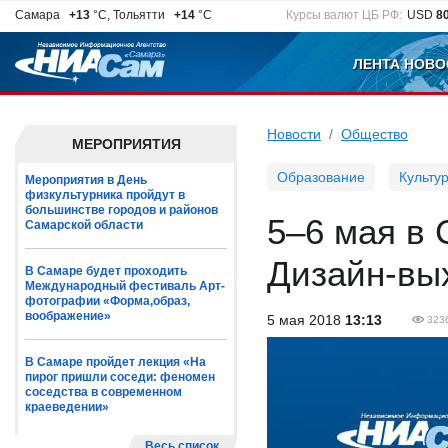
Самара
+13
°C, Тольятти
+14
°C
Курсы валют ЦБ РФ:
USD
8
ЛЕНТА НОВО
Новости
Общество
МЕРОПРИЯТИЯ
Образование
Культу
Мероприятия в День
физкультурника пройдут в
большинстве городов и районов
5–6 мая в
Самарской области
Дизайн-вы
В Самаре будет проходить
Международный фестиваль Арт-
фотографии «Форма,образ,
воображение»
5 мая 2018
13:13
323
В Самаре пройдет лекция «На
пирог пришли соседи: феномен
соседства в современном
краеведении»
Весь список