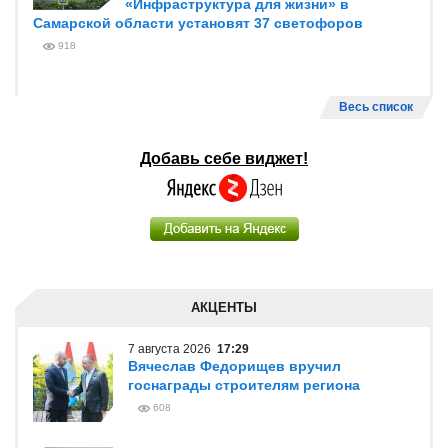
Симановский обсудили перспективное
развитие Самарского региона
866
6 августа 2026
12:39
Самарская область укрепит
взаимодействие с Республикой Индия
769
5 августа 2026
13:50
В этом году по нацпроекту
«Инфраструктура для жизни» в
Самарской области установят 37 светофоров
918
Весь список
Добавь себе виджет!