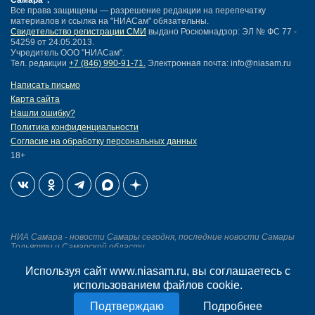
в правила по противопожарным
системам
1211
Весь список
©
2010-2026 СМИ
"Независимое Информационное Агентство
Самара"
.
Все права защищены — разрешение редакции на перепечатку
материалов и ссылка на "НИАСам" обязательны.
Свидетельство регистрации СМИ
выдано Роскомнадзор: ЭЛ № ФС 77 -
54259 от 24.05.2013.
Учредитель ООО "НИАСам".
Тел. редакции
+7 (846) 990-91-71.
Электронная почта: info@niasam.ru
Написать письмо
Карта сайта
Используя сайт www.niasam.ru, вы соглашаетесь с
Нашли ошибку?
использованием файлов cookie.
Политика конфиденциальности
Согласие на обработку персональных данных
Подробнее