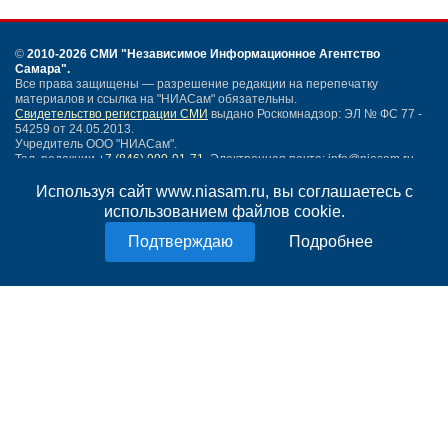
©
2010-2026 СМИ
"Независимое Информационное Агентство
Самара"
.
Все права защищены — разрешение редакции на перепечатку
материалов и ссылка на "НИАСам" обязательны.
Свидетельство регистрации СМИ
выдано Роскомнадзор: ЭЛ № ФС 77 -
54259 от 24.05.2013.
Учредитель ООО "НИАСам".
Тел. редакции
+7 (846) 990-91-71.
Электронная почта: info@niasam.ru
Написать письмо
Используя сайт www.niasam.ru, вы соглашаетесь с
Карта сайта
использованием файлов cookie.
Нашли ошибку?
Подробнее
Политика конфиденциальности
Согласие на обработку персональных данных
18+
НИА Самара - новости Самары сегодня, последние новости Самары
Тольятти и Самарской области