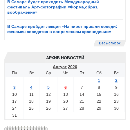
В Самаре будет проходить Международный
фестиваль Арт-фотографии «Форма,образ,
воображение»
В Самаре пройдет лекция «На пирог пришли соседи:
феномен соседства в современном краеведении»
Весь список
АРХИВ НОВОСТЕЙ
Август
2026
Пн
Вт
Ср
Чт
Пт
Сб
Вс
1
2
3
4
5
6
7
8
9
10
11
12
13
14
15
16
17
18
19
20
21
22
23
24
25
26
27
28
29
30
31