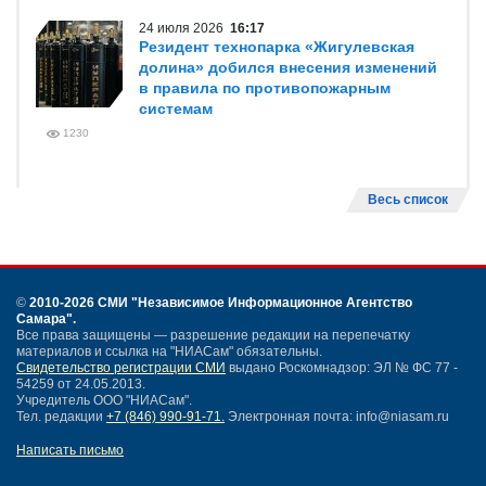
24 июля 2026
16:17
Резидент технопарка «Жигулевская
долина» добился внесения изменений
в правила по противопожарным
системам
1230
Весь список
©
2010-2026 СМИ
"Независимое Информационное Агентство
Самара"
.
Все права защищены — разрешение редакции на перепечатку
материалов и ссылка на "НИАСам" обязательны.
Свидетельство регистрации СМИ
выдано Роскомнадзор: ЭЛ № ФС 77 -
54259 от 24.05.2013.
Учредитель ООО "НИАСам".
Тел. редакции
+7 (846) 990-91-71.
Электронная почта: info@niasam.ru
Написать письмо
Карта сайта