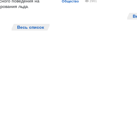
сного поведения на
Общество
2961
рования льда.
В
Весь список