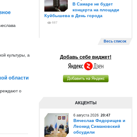
В Самаре не будет
концерта на площади
вное
Куйбышева в День города
687
ячеслава
Весь список
ой культуры, а
Добавь себе виджет!
кой области
преждают о
АКЦЕНТЫ
6 августа 2026
20:47
Вячеслав Федорищев и
Леонид Симановский
обсудили