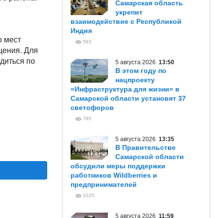
Самарская область
укрепит
взаимодействие с Республикой
Индия
о мест
593
щения. Для
диться по
5 августа 2026
13:50
В этом году по
нацпроекту
«Инфраструктура для жизни» в
Самарской области установят 37
светофоров
785
5 августа 2026
13:35
В Правительстве
Самарской области
обсудили меры поддержки
работников Wildberries и
предпринимателей
1025
5 августа 2026
11:59