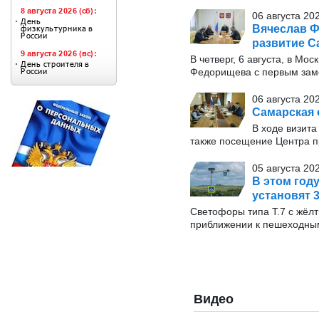
06 августа 20
Вячеслав Ф
развитие С
В четверг, 6 августа, в М
Федорищева с первым заме
06 августа 20
Самарская 
В ходе визита
также посещение Центра п
05 августа 20
В этом год
установят 
Светофоры типа Т.7 с жёл
приближении к пешеходны
Видео