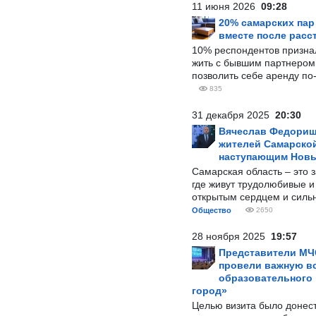
11 июня 2026
09:28
20% самарских па
вместе после расс
10% респондентов призна
жить с бывшим партнером и
позволить себе аренду по
835
31 декабря 2025
20:30
Вячеслав Федорищ
жителей Самарской
наступающим Нов
Самарская область – это 
где живут трудолюбивые и
открытым сердцем и силь
Общество
2650
28 ноября 2025
19:57
Представители МЧ
провели важную вс
образовательного
город»
Целью визита было донес