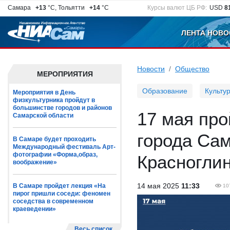
Самара
+13
°C, Тольятти
+14
°C
Курсы валют ЦБ РФ:
USD
8
ЛЕНТА НОВО
Новости
Общество
МЕРОПРИЯТИЯ
Образование
Культу
Мероприятия в День
физкультурника пройдут в
большинстве городов и районов
17 мая про
Самарской области
города Са
В Самаре будет проходить
Международный фестиваль Арт-
фотографии «Форма,образ,
Красноглин
воображение»
14 мая 2025
11:33
В Самаре пройдет лекция «На
10
пирог пришли соседи: феномен
соседства в современном
краеведении»
Весь список