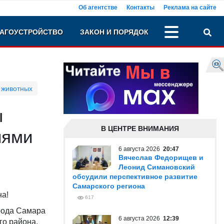
Об агентстве
Контакты
Реклама на сайте
АГОУСТРОЙСТВО
ЗАКОН И ПОРЯДОК
 животных
ы
В ЦЕНТРЕ ВНИМАНИЯ
лями
6 августа 2026
20:47
Вячеслав Федорищев и
Леонид Симановский
обсудили перспективное развитие
Самарского региона
на!
617
орода Самара
6 августа 2026
12:39
го района.