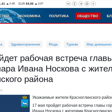
1.41
0.48
EUR
94.06
0.87
СТЕЙ
ЭКОНОМИКА
ПОЛИТИКА
ОБЩЕСТВО
БЛ
ра
Здравоохранение
Мода
Туризм
Мир домашних
йдет рабочая встреча глав
мара Ивана Носкова с жите
ского района
70
Уважаемые жители Красноглинского райо
17 мая пройдет рабочая встреча главы г
Ивана Носкова с жителями Красноглинско