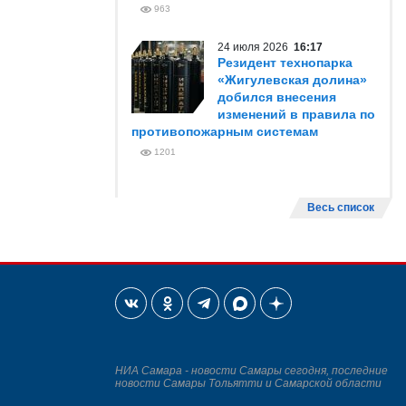
963
24 июля 2026
16:17
Резидент технопарка
«Жигулевская долина»
добился внесения
изменений в правила по
противопожарным системам
1201
Весь список
НИА Самара - новости Самары сегодня, последние
новости Самары Тольятти и Самарской области