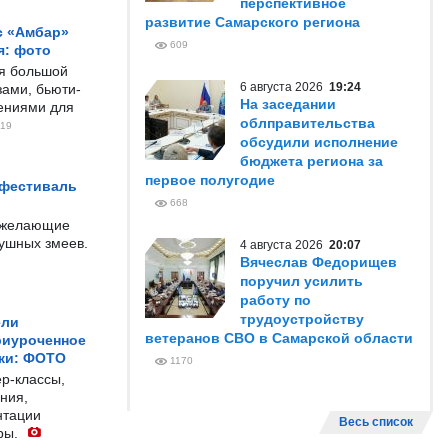
перспективное
развитие Самарского региона
с «Амбар»
609
я: фото
ся большой
6 августа 2026
19:24
ами, бьюти-
На заседании
чениями для
облправительства
19
обсудили исполнение
бюджета региона за
первое полугодие
 фестиваль
668
е желающие
душных змеев.
4 августа 2026
20:07
Вячеслав Федорищев
поручил усилить
работу по
трудоустройству
ели
ветеранов СВО в Самарской области
риуроченное
жи: ФОТО
1170
р-классы,
ния,
нтации
Весь список
ры.