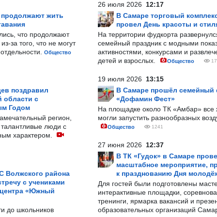
26 июля 2026
12:17
р продолжают жить
В Самаре торговый комплек
тавания
провел День красоты и стил
лись, что продолжают
На территории фудкорта развернул
з-за того, что не могут
семейный праздник с модными показ
-отдельности.
активностями, конкурсами и развле
Общество
детей и взрослых.
Общество
17
19 июля 2026
13:15
ев поздравил
В Самаре прошёл семейный
 области с
«Дофамин Фест»
ым Годом
На площадке около ТК «Амбар» вс
замечательный регион,
могли запустить разнообразных воз
 талантливые люди с
Общество
1241
ным характером.
27 июня 2026
12:37
В ТК «Гудок» в Самаре пров
масштабное мероприятие, п
С Волжского района
к празднованию Дня молодё
тречу с учениками
Для гостей были подготовлены масте
 центра «Южный
интерактивные площадки, соревнова
тренинги, ярмарка вакансий и презе
ти до школьников
образовательных организаций Сама