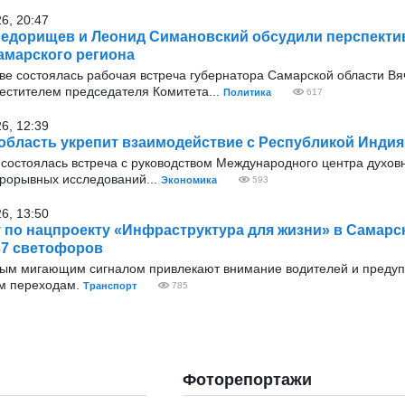
26, 20:47
едорищев и Леонид Симановский обсудили перспекти
амарского региона
оскве состоялась рабочая встреча губернатора Самарской области В
стителем председателя Комитета...
Политика
617
26, 12:39
область укрепит взаимодействие с Республикой Индия
 состоялась встреча с руководством Международного центра духовн
рорывных исследований...
Экономика
593
26, 13:50
у по нацпроекту «Инфраструктура для жизни» в Самарс
37 светофоров
тым мигающим сигналом привлекают внимание водителей и преду
м переходам.
Транспорт
785
Фоторепортажи